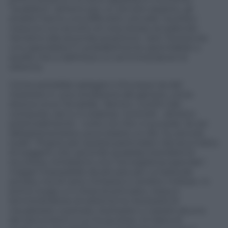
“pubblica”, almeno per un servizio segreto, gli
analisti hanno una difficoltà culturale, risultato:
nessuno si è accorto di cosa stesse accadendo.
Veniamo alla seconda questione. Jack Texeira era
uno specialista IT, probabilmente assimilabile a
quello che si definisce un amministratore di
sistema.
Come potrebbe spiegarvi chiunque sia del
mestiere in una condizione del genere, come
diceva Linus Torvarlds, “dentro i confini del
computer, sei tu il creatore. Controlli – almeno
potenzialmente – tutto ciò che vi succede. Se sei
abbastanza bravo, puoi essere un dio. Su piccola
scala”. Proprio per questa particolare natura si tratta
di soggetti che, secondo qualsiasi standard di
sicurezza, richiedono una “sorveglianza speciale”,
magari impossibile da attuare per un’azienda
privata, ma di certo richiesta in ambito militare. In
primo luogo, e in linea di principio, nessun
amministratore di sistema ha necessità di
visualizzare, scaricare, stampare o copiare alcuno
dei documenti a cui ha accesso. Si tratta di