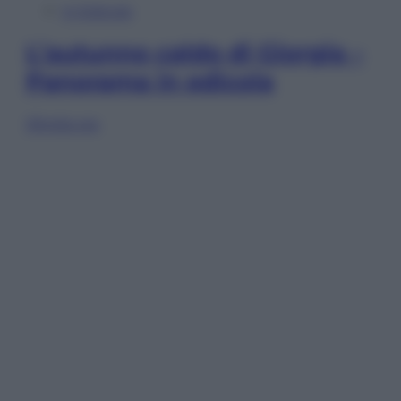
In Edicola
L’autunno caldo di Giorgia –
Panorama in edicola
Sfoglia ora