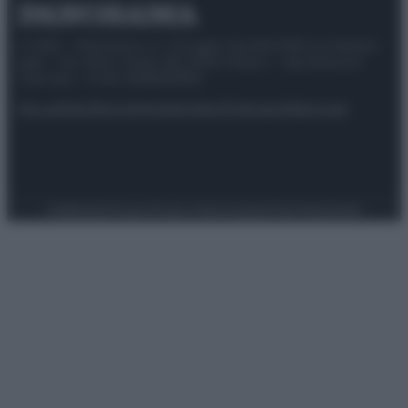
© 2025 – Panorama s.r.l. (Gruppo Società Editrice Italiana
spa) – Via Vittor Pisani 28, 20124 Milano – riproduzione
riservata – P.IVA 10518230965
Attualità
Lifestyle
Moda
Video
Podcast
Abbonati
Preferenze Privacy
Privacy Policy
Cookie Policy
Note legali