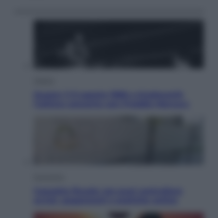
Musica
Queen: il 9 agosto 1986 a Knebworth
l’ultimo concerto con Freddie Mercury
Economia
Cassetto fiscale: ora puoi controllare
avvisi, pagamenti e pratiche online