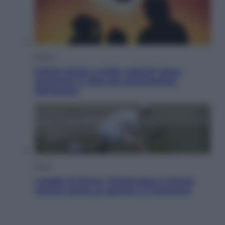
Viaggi
Eclissi totale e stelle cadenti: dove
ammirare il cielo più spettacolare
dell’estate
Sport
I dubbi di Sinner, fisioterapia a Torino:
Jannik valuta se giocare a Cincinnati