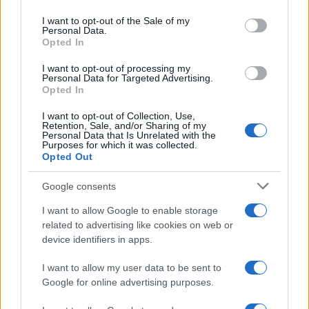
Please note that this website/app uses one or more Google
services and may gather and store information including but
I want to opt-out of the Sale of my
Personal Data.
not limited to your visit or usage behaviour. You may click to
Opted In
grant or deny consent to Google and its third-party tags to
use your data for below specified purposes in below Google
I want to opt-out of processing my
consent section.
Personal Data for Targeted Advertising.
Opted In
I want to opt-out of Collection, Use,
Retention, Sale, and/or Sharing of my
Personal Data that Is Unrelated with the
Purposes for which it was collected.
Opted Out
Google consents
I want to allow Google to enable storage
related to advertising like cookies on web or
device identifiers in apps.
I want to allow my user data to be sent to
Google for online advertising purposes.