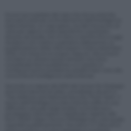
Eccoci qui a parlare del caso che sta scuotendo,
anzi percuotendo, le fondamenta dell’intelligence
statunitense. Un caso grave, ma dal mio punto di
vista per ragioni molto specifiche e piuttosto
diverse da quelle che ho letto e sentito fino a oggi.
Andiamo con ordine e partiamo dalla prima. La
pubblicazione delle informazioni inizia a dicembre
2022, ma nessuno lo scopre. Eppure i documenti
circolano su diversi social network che sono
considerate fonti pubbliche, e in questo si
configura il primo problema, peraltro ben noto alla
comunità di intelligence statunitense.
Secondo un report del 2021 del Center for Strategic
and International Studies, considerato da anni il
“Top Defense and National Security Think Tank”, il
lavoro dell’intelligence statunitense soffre di una
difficoltà culturale degli analisti: la tendenza a
privilegiare informazioni classificate rispetto alle
fonti OSINT (Open Source INTelligence), cioè quelle
reperibili pubblicamente. Facciamo 1+1: Discord (il
primo social su cui sono apparse) è una fonte