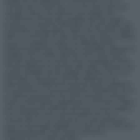
qualcuno che gestisce il “contenitore” e non il
“contenuto”. Inutile dire a voi, che siete utenti di
Google e Meta, che esistono tecnologie che
consentono di tracciare qualsiasi attività venga
svolta su un sistema informatico, di archiviarle e se
necessario di segnalarle. Il fatto che Texeira lo abbia
fatto un centinaio di volte senza che nessuno abbia
avuto un sospetto indica una debolezza del
sistema di gestione. Qualcuno potrebbe sollevare il
dubbio che in realtà, essendo i primi documenti
sottratti postati sul social come messaggi di testo,
Texeira abbia avuto accesso alle copie cartacee, ma
questo sarebbe anche peggio. Significa che il suo
permesso “top secret security clearance” non
specificava chiaramente secondo quali modalità e
in quali forme. In buona sostanza, il problema non è
il milione di persone che hanno accesso, a diversi
livelli, a informazioni classificate, e nemmeno il fatto
che i documenti esfiltrati siano più o meno segreti.
Con entrambi i temi i servizi segreti di tutto il
mondo fanno i conti da secoli. La vera questione
sono le tecnologie digitali i cui rischi sono al di fuori
della portata dei nostri sensi, e pertanto
tragicamente” impercettibili”.