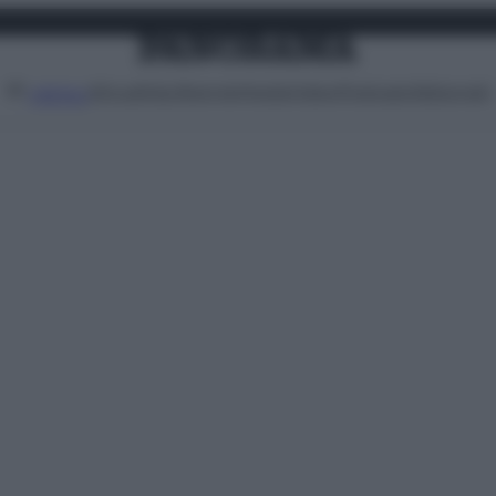
Attualità
Lifestyle
Moda
Video
Podcast
Abbonati
MENU