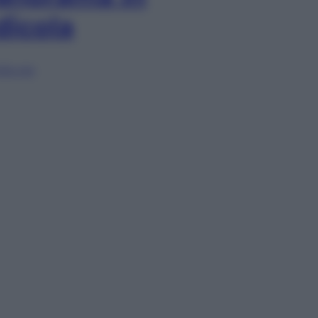
dicola
lia ora