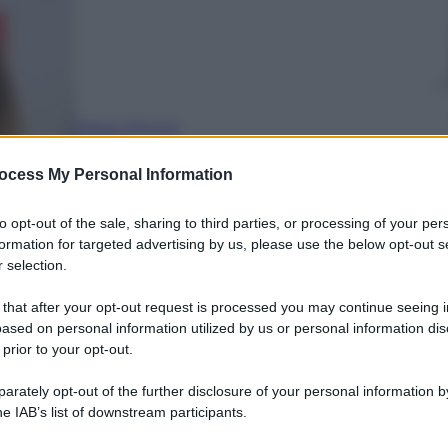
Maria Vittoria
Galassi
15 Settembre
ocess My Personal Information
2025
– Lettura: 3
minuti
to opt-out of the sale, sharing to third parties, or processing of your per
formation for targeted advertising by us, please use the below opt-out s
 selection.
 that after your opt-out request is processed you may continue seeing i
ased on personal information utilized by us or personal information dis
 prior to your opt-out.
rately opt-out of the further disclosure of your personal information by
he IAB’s list of downstream participants.
nti preferite