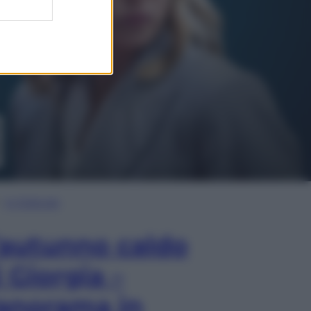
In Edicola
’autunno caldo
i Giorgia –
anorama in