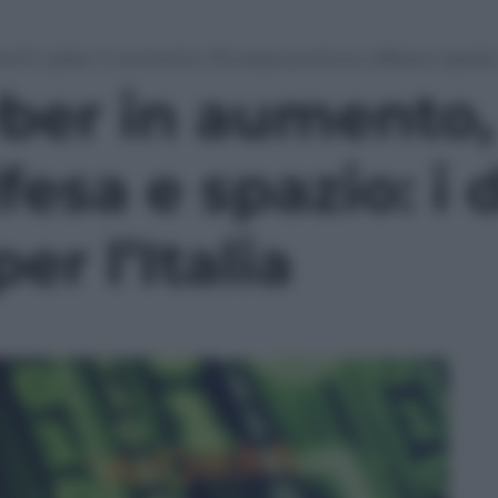
cchi cyber in aumento, l’Europa punta su difesa e spazio: i 
yber in aumento,
fesa e spazio: i 
er l’Italia