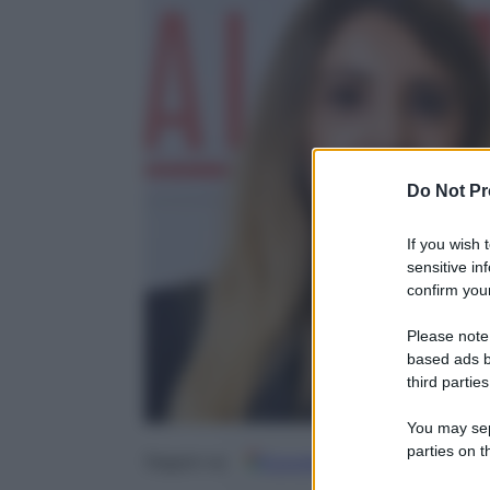
Do Not Pr
If you wish 
sensitive in
confirm your
Please note
based ads b
third parties
You may sepa
parties on t
Google
Discover
Fo
Seguici su