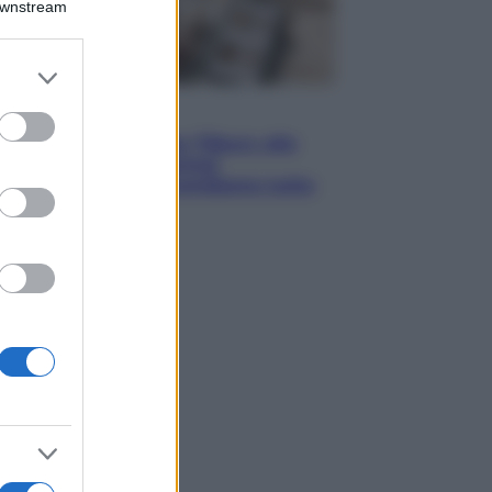
Downstream
er and store
to grant or
Lifestyle
ed purposes
Dal blush Charlotte Tilbury alle
tote bag: perché ormai
collezioniamo e rivendiamo tutto