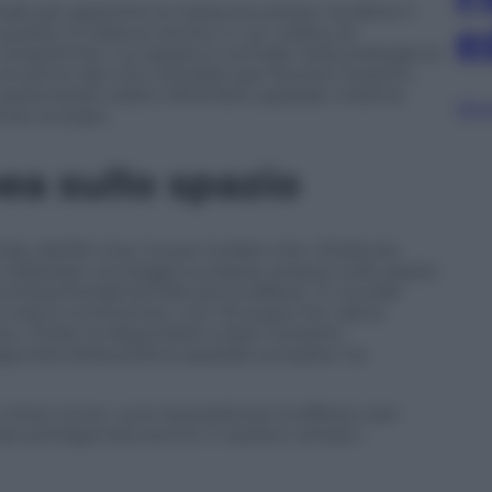
le per garantire la nostra sicurezza» ha detto il
e
a questo si traduce anche in «un volano di
vicepremier: «Lo spazio è centrale nella strategia di
al centro del mio mandato per favorire l’export».
rtenariati relativi all’ambito spaziale, insieme
Sfog
rtner europei.
a sullo spazio
ly, Adolfo Urso, ha poi rivelato che «l’Italia sta
ealizzare una legge europea» proprio sullo spazio
ontesa fondamentale per la difesa». È cruciale
l nostro continente»: con l’Europa che «deve
, l’Italia «è disponibile a dare il proprio
gonista della politica spaziale europea» ha
, intesi come «una necessità per la difesa e per
ntare protagonista anche in questo campo».