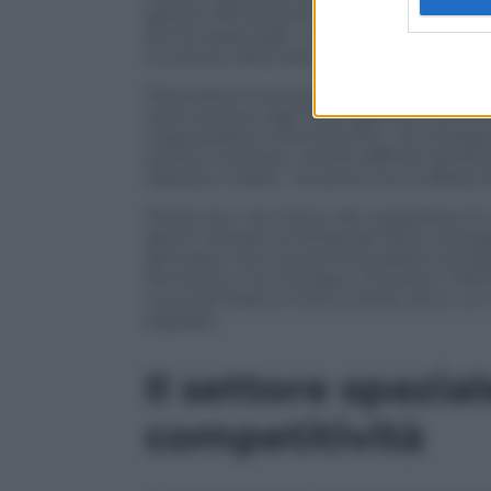
gestito 532 attacchi informatici di cui 363
servizi essenziali», mentre «sul territorio
sicurezza cibernetica sono stati oltre 5
Piantedosi ha poi sottolineato come la «
ostili: accanto agli Stati agiscono anche
organizzazioni terroristiche». Di conseg
questo contesto «rende difficile attribui
risposte mirate». Va da sé che la difesa 
Oltretutto, nel mirino dei cyberattacchi 
giochi olimpici di Parigi del 2024, bersa
generare insicurezza nel pubblico prospett
terroristici» ha ricordato il ministro. Mo
invernali Milano-Cortina 2026, dove «un 
digitale».
Il settore spazia
competitività