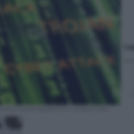
Le
y background photographed from a computer screen.