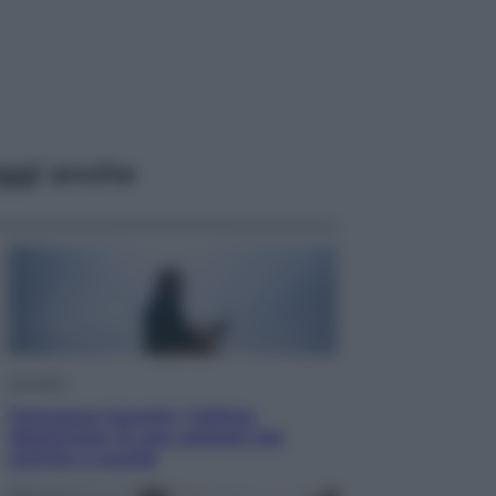
ggi anche
Attualità
Francesco Guccini, l’ultimo
Maestrone: le sue canzoni ora
entrino a scuola