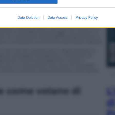
 diretti a infrastrutture critiche o operatori di
 gli attacchi affrontati dai nuclei operativi di
000 con 72 soggetti indagati».
Data Deletion
Data Access
Privacy Policy
disinformazione» sia «un’arma nelle mani di attori
 gruppi organizzati spinti da interessi economici e
uenza, la «pluralità di personaggi» che operano in
re con chiarezza la responsabilità degli attacchi e
deve considerare la protezione dello spazio digitale.
ci sono anche i grandi eventi: «Basti pensare ai
glio di campagne denigratorie e di tentativi di
ando il rischio di possibili atti violenti e
tivo per cui l’attenzione è alta verso le Olimpiadi
obiettivo primario sarà la protezione dello spazio
L
le come volano di
d
P