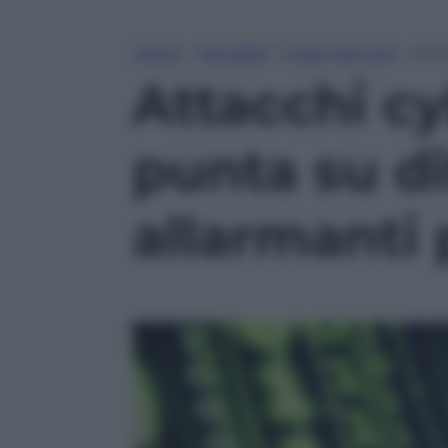
Home
»
Attualità
»
Cyber Security
»
Atta
Attacchi c
punta su di
allarmanti p