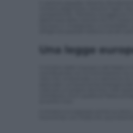
Il «settore spaziale» diventa «fondamenta
ministro degli Esteri, Antonio Tajani. M
competitività». Pertanto, ha aggiunto il 
diplomazia della crescita che ho messo 
Dunque, è «impegnato» a consolidare i pa
all’Agenzia spaziale italiana e ad altri pa
Una legge europe
Il ministro delle Imprese e del Made in Ita
contribuendo con la Commissione Ue a r
visto che «è diventato un elemento di c
assicurare «un’autonomia strategica de
costruire un proprio dominio nello spazio»
contributo, ma in qualità di Paese prota
avvertito Urso.
Il ministro si è espresso anche sui droni
l’economia» con l’Italia che «può dive