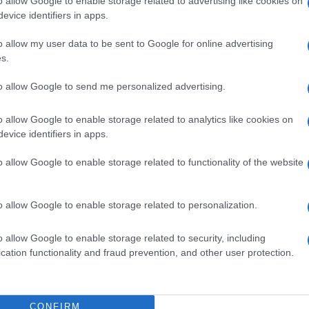
o allow Google to enable storage related to advertising like cookies on
 collaborazione con l’Agenzia spaziale europea
evice identifiers in apps.
i venerdì, ha quindi affrontato il tema del
europea nell’ambito della difesa, della
o allow my user data to be sent to Google for online advertising
s.
Nato
to allow Google to send me personalized advertising.
o allow Google to enable storage related to analytics like cookies on
ante. Secondo i dati del 2025 forniti dal centro
evice identifiers in apps.
 gli attacchi ibridi contro le infrastrutture critiche
to all’anno precedente». Ad annunciarlo è stato il
o allow Google to enable storage related to functionality of the website
Nato, Giuseppe Cavo Dragone. Che ha avvertito: «Il
ombattimento quotidiana della competizione
o allow Google to enable storage related to personalization.
o allow Google to enable storage related to security, including
cation functionality and fraud prevention, and other user protection.
o Paese è stato il ministro dell’Interno, Matteo
el primo semestre del 2025, a livello centrale, il
 per la protezione delle infrastrutture critiche ha
CONFIRM