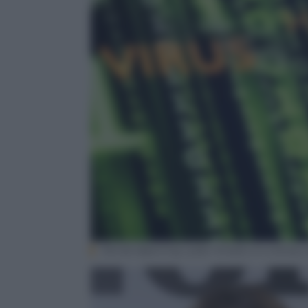
Words depicting cyber threats on a binar