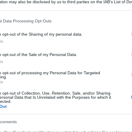
tion may also be disclosed by us to third parties on the IAB’s List of 
o del 60%. Italia ed Europa rafforzano
 that may further disclose it to other third parties.
er garantire sicurezza strategica
 that this website/app uses one or more Google services and may gath
l Data Processing Opt Outs
including but not limited to your visit or usage behaviour. You may click 
 to Google and its third-party tags to use your data for below specifi
o opt-out of the Sharing of my personal data.
ogle consent section.
In
o opt-out of the Sale of my Personal Data.
In
to opt-out of processing my Personal Data for Targeted
ing.
In
o opt-out of Collection, Use, Retention, Sale, and/or Sharing
ersonal Data that Is Unrelated with the Purposes for which it
lected.
Out
consents
mento occorre mettersi al riparo. Di questo si è
pazio e cybersecurity, organizzati dal Parlamento