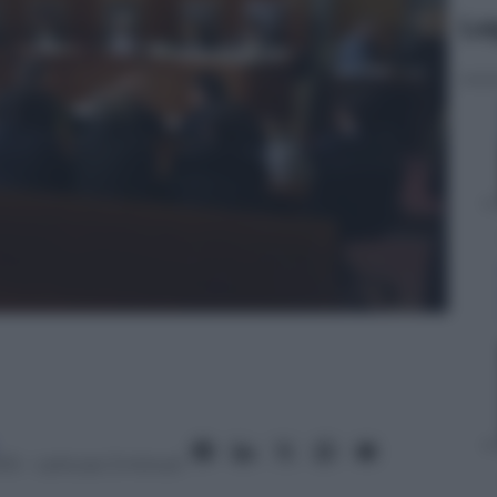
Le
13
– Lettura: 3 minuti