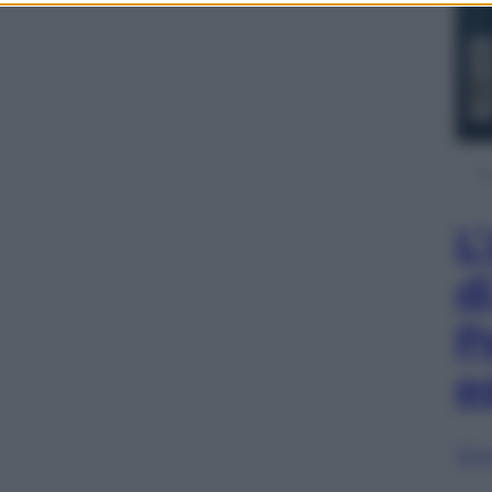
L
d
P
e
Sfog