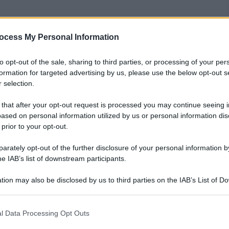
ocess My Personal Information
nti preferite
to opt-out of the sale, sharing to third parties, or processing of your per
formation for targeted advertising by us, please use the below opt-out s
rno si sbrighi a riformare la giustizia
 selection.
 that after your opt-out request is processed you may continue seeing i
ased on personal information utilized by us or personal information dis
 prior to your opt-out.
rately opt-out of the further disclosure of your personal information by
he IAB’s list of downstream participants.
tion may also be disclosed by us to third parties on the IAB’s List of 
 that may further disclose it to other third parties.
 that this website/app uses one or more Google services and may gath
l Data Processing Opt Outs
including but not limited to your visit or usage behaviour. You may click 