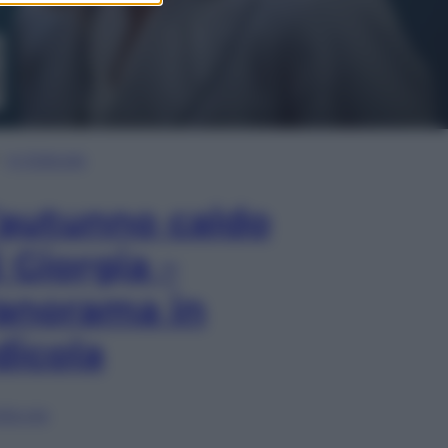
In Edicola
’autunno caldo
i Giorgia –
anorama in
dicola
lia ora