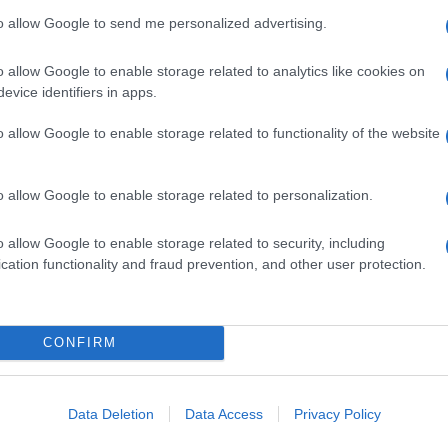
e dall’Italia. Fin quando si vorrà far credere che la
to allow Google to send me personalized advertising.
a Silvio Berlusconi e alcuni magistrati, questo Paese
ità. Fin quando non si vorrà capire che la favoletta
o allow Google to enable storage related to analytics like cookies on
acciata da Berlusconi è stato l’alibi perfetto per
legi antistorici delle toghe e consentire nel
evice identifiers in apps.
ati al diritto, l’Italia non ha davanti a sé molta
eno di farne molta indietro, per la verità.
o allow Google to enable storage related to functionality of the website
macchina giudiziaria si pone infatti – a dar retta
zionali indipendenti – già dietro a quella dello
rprendetevi del testa a testa con lo stato africano,
o allow Google to enable storage related to personalization.
processa il bunga bunga?
o allow Google to enable storage related to security, including
cation functionality and fraud prevention, and other user protection.
CONFIRM
Data Deletion
Data Access
Privacy Policy