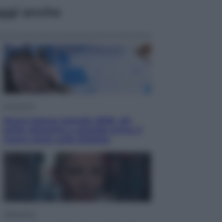
ggi anche
Economia
Nuovo bonus energia 2026, chi
potrà ottenerlo e quando arriva il
nuovo aiuto sulle bollette
Televisione