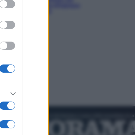
ed purposes
diventando la porta d’ingresso
italiana verso l’Asia