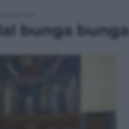
bunga africano
al bunga bunga