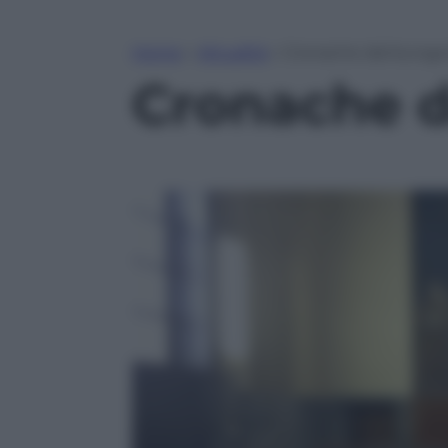
Home
»
Attualità
»
Cronache dal bunga 
Cronache d