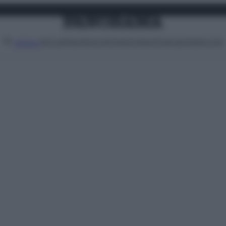
Attualità
Lifestyle
Moda
Video
Podcast
Abbonati
MENU