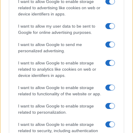
I want to allow Google to enable storage
related to advertising like cookies on web or
device identifiers in apps.
I want to allow my user data to be sent to
Google for online advertising purposes.
I want to allow Google to send me
personalized advertising.
I want to allow Google to enable storage
related to analytics like cookies on web or
device identifiers in apps.
I want to allow Google to enable storage
related to functionality of the website or app.
I want to allow Google to enable storage
related to personalization.
I want to allow Google to enable storage
related to security, including authentication