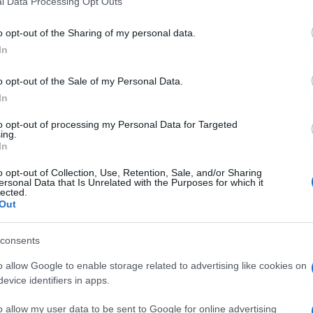
l Data Processing Opt Outs
including but not limited to your visit or usage behaviour. You may click 
 to Google and its third-party tags to use your data for below specifi
o opt-out of the Sharing of my personal data.
ogle consent section.
In
o opt-out of the Sale of my Personal Data.
In
va a 16 anni per l’omicidio di Chiara Poggi, potrebbe
giudiziaria. La procura di Pavia, che da un anno
to opt-out of processing my Personal Data for Targeted
ile responsabile del delitto, sarebbe pronta a
ing.
indagini. L’informativa finirà poi sul tavolo della
In
à valutare se chiedere formalmente la revisione
o opt-out of Collection, Use, Retention, Sale, and/or Sharing
ersonal Data that Is Unrelated with the Purposes for which it
lected.
visione
Out
consents
uno strumento straordinario, previsto solo in
n i fatti accertati, condanna basata su atti falsi,
o allow Google to enable storage related to advertising like cookies on
ti dell’uomo, oppure nuove prove decisive non
evice identifiers in apps.
est’ultimo lo scenario all’orizzonte. Tra gli
 nuova perizia del medico legale Cristina
o allow my user data to be sent to Google for online advertising