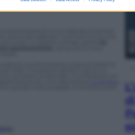
l commento di Nordio su
la testimonianza di una ex fidanzata di Sempio,
ne, sentita dai carabinieri. I due hanno avuto una
 ha raccontato un rapporto normale, sereno.
Ha
ntime spontaneamente
, «senza che lui me lo
chiesto.
 ha sollevato una domanda più ampia sul delitto di
nare Stasi? Una persona assolta in primo e in
ve, poi essere condannata». Una riflessione che
 appare sempre più vicino alla revisione,
su Sempio i
L
rinvio a giudizio molto probabile. Al momento, però,
d
P
e
lasco