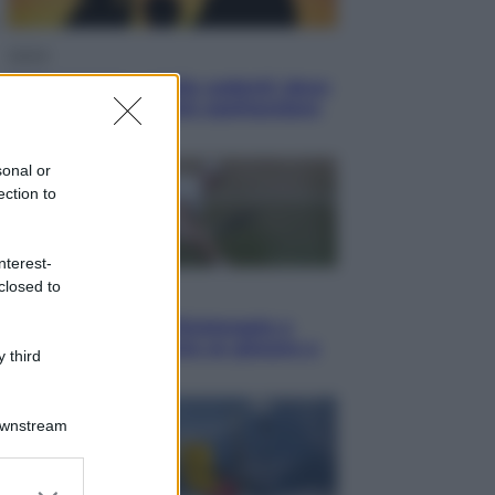
Viaggi
Eclissi totale e stelle cadenti: dove
ammirare il cielo più spettacolare
dell’estate
sonal or
ection to
nterest-
closed to
Sport
I dubbi di Sinner, fisioterapia a
Torino: Jannik valuta se giocare a
 third
Cincinnati
Downstream
er and store