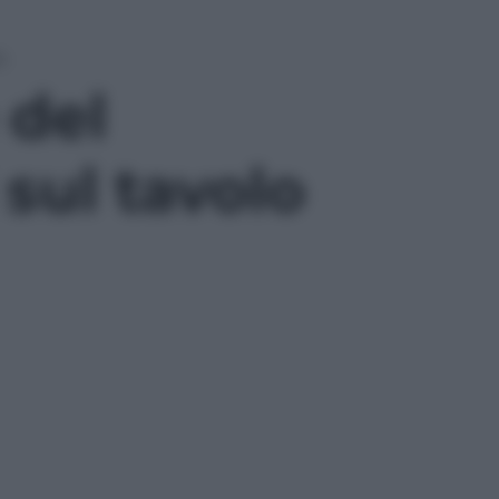
o
 del
 sul tavolo