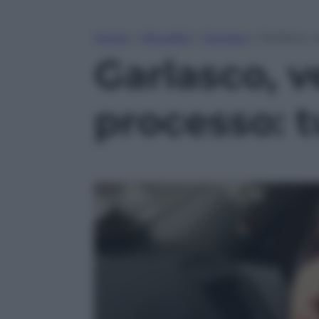
Home
»
Attualità
»
Cronaca
»
Garlasco, v
Garlasco, v
processo: t