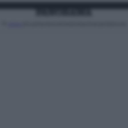
Attualità
Lifestyle
Moda
Video
Podcast
Abbonati
MENU