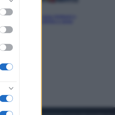
to grant or
ed purposes
Cronaca
Dolomiti Superski, ecco rimborsi e
voucher: chi ne ha diritto e come
chiederli