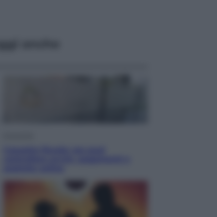
ggi anche
Economia
Cassetto fiscale: ora puoi
controllare avvisi, pagamenti e
pratiche online