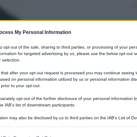
ocess My Personal Information
nti preferite
to opt-out of the sale, sharing to third parties, or processing of your per
formation for targeted advertising by us, please use the below opt-out s
one del processo. Ma anche su Sempio
 selection.
utt’altro che chiuso
 that after your opt-out request is processed you may continue seeing i
ased on personal information utilized by us or personal information dis
 prior to your opt-out.
rately opt-out of the further disclosure of your personal information by
he IAB’s list of downstream participants.
tion may also be disclosed by us to third parties on the IAB’s List of 
 that may further disclose it to other third parties.
 that this website/app uses one or more Google services and may gath