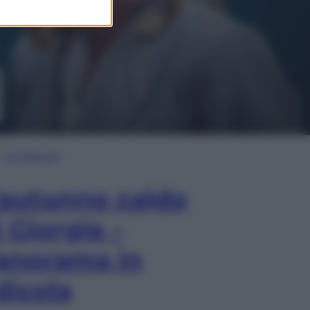
In Edicola
’autunno caldo
i Giorgia –
anorama in
dicola