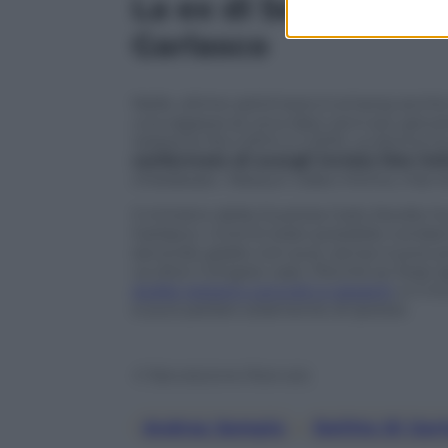
La ex di Sempio e i
Garlasco
Nelle ultime settimane è emersa anche 
una ragazza di circa dieci anni più giova
relazione fra il 2014 e il 2015. La donna
confermato di avergli inviato foto i
chiedesse». Nessun video intimo, mai ri
Il ministro della Giustizia Carlo Nordio
Garlasco: «Com’è stato possibile condan
secondo grado non può, senza nuove pro
va oltre il singolo caso. Perché se Stasi
dubbi restano concreti e pesanti
, e il 
si può parlare solamente di ipotesi.
© Riproduzione Riservata
Andrea Sempio
, 
Delitto Di Gar