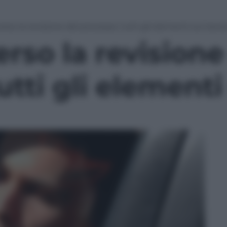
erso la revisione del processo: tutti gli elementi sul tavol
erso la revisione
utti gli elementi