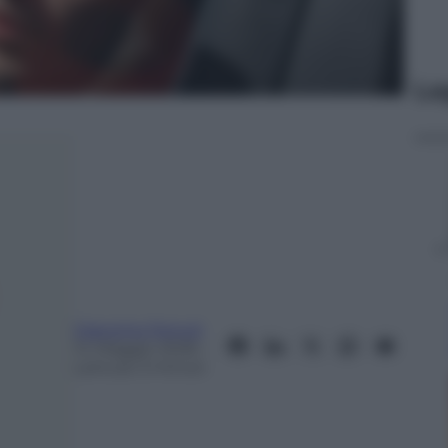
Le
Giacomo Ferruti
14 Maggio 2026
–
Lettura: 3 minuti