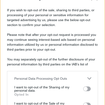
If you wish to opt-out of the sale, sharing to third parties, or
processing of your personal or sensitive information for
targeted advertising by us, please use the below opt-out
section to confirm your selection.
Please note that after your opt-out request is processed you
may continue seeing interest-based ads based on personal
information utilized by us or personal information disclosed to
third parties prior to your opt-out.
You may separately opt-out of the further disclosure of your
personal information by third parties on the IAB’s list of
downstream participants.
Personal Data Processing Opt Outs
This information may also be disclosed by us to third parties
on the IAB’s List of Downstream Participants that may further
I want to opt-out of the Sharing of my
disclose it to other third parties.
personal data.
Opted In
Please note that this website/app uses one or more Google
services and may gather and store information including but
I want to opt-out of the Sale of my