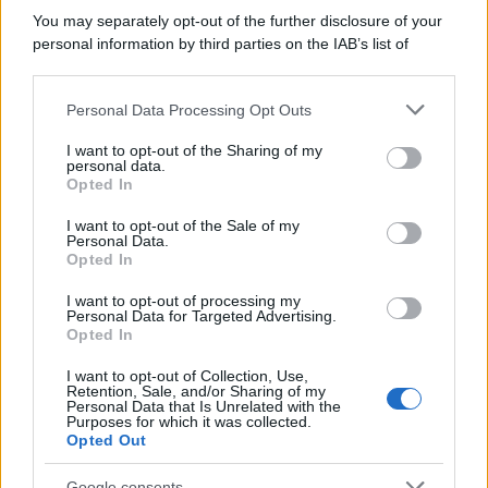
You may separately opt-out of the further disclosure of your
personal information by third parties on the IAB’s list of
downstream participants.
Personal Data Processing Opt Outs
This information may also be disclosed by us to third parties
on the IAB’s List of Downstream Participants that may further
I want to opt-out of the Sharing of my
disclose it to other third parties.
personal data.
Opted In
Please note that this website/app uses one or more Google
services and may gather and store information including but
I want to opt-out of the Sale of my
Personal Data.
not limited to your visit or usage behaviour. You may click to
Opted In
grant or deny consent to Google and its third-party tags to
use your data for below specified purposes in below Google
I want to opt-out of processing my
consent section.
Personal Data for Targeted Advertising.
Opted In
I want to opt-out of Collection, Use,
Retention, Sale, and/or Sharing of my
Personal Data that Is Unrelated with the
Purposes for which it was collected.
Opted Out
Google consents