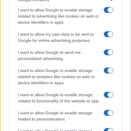
I want to allow Google to enable storage
related to advertising like cookies on web or
device identifiers in apps.
I want to allow my user data to be sent to
Google for online advertising purposes.
I want to allow Google to send me
personalized advertising.
I want to allow Google to enable storage
related to analytics like cookies on web or
device identifiers in apps.
I want to allow Google to enable storage
related to functionality of the website or app.
I want to allow Google to enable storage
related to personalization.