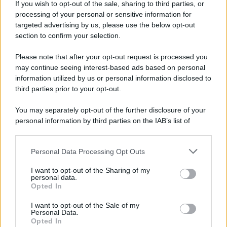
If you wish to opt-out of the sale, sharing to third parties, or
processing of your personal or sensitive information for
targeted advertising by us, please use the below opt-out
section to confirm your selection.
Please note that after your opt-out request is processed you
may continue seeing interest-based ads based on personal
information utilized by us or personal information disclosed to
third parties prior to your opt-out.
You may separately opt-out of the further disclosure of your
personal information by third parties on the IAB’s list of
downstream participants.
Personal Data Processing Opt Outs
This information may also be disclosed by us to third parties
on the IAB’s List of Downstream Participants that may further
I want to opt-out of the Sharing of my
disclose it to other third parties.
personal data.
Opted In
Please note that this website/app uses one or more Google
services and may gather and store information including but
I want to opt-out of the Sale of my
Personal Data.
not limited to your visit or usage behaviour. You may click to
Opted In
grant or deny consent to Google and its third-party tags to