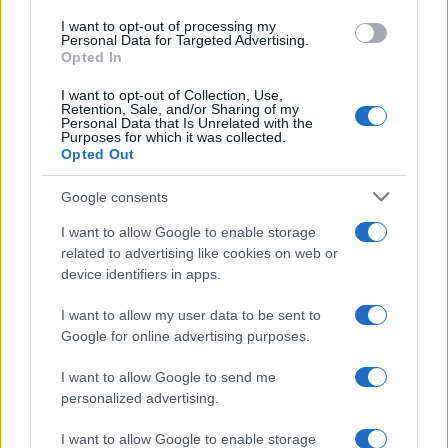
use your data for below specified purposes in below Google
I want to opt-out of processing my
consent section.
Personal Data for Targeted Advertising.
Opted In
I want to opt-out of Collection, Use,
Retention, Sale, and/or Sharing of my
Personal Data that Is Unrelated with the
Purposes for which it was collected.
Opted Out
Google consents
I want to allow Google to enable storage
related to advertising like cookies on web or
device identifiers in apps.
I want to allow my user data to be sent to
Google for online advertising purposes.
I want to allow Google to send me
personalized advertising.
I want to allow Google to enable storage