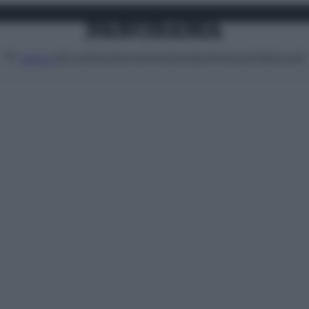
Attualità
Lifestyle
Moda
Video
Podcast
Abbonati
MENU