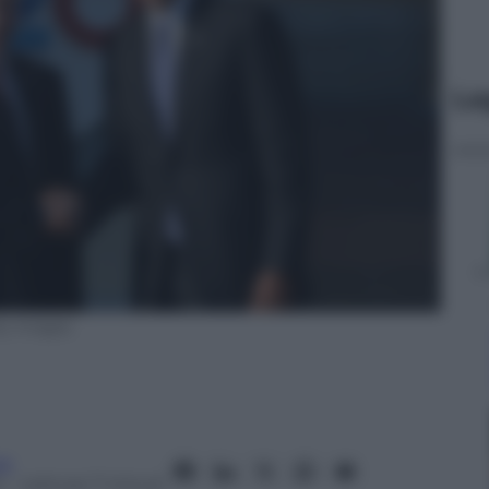
Le
ty Images
ne
4
– Lettura: 7 minuti