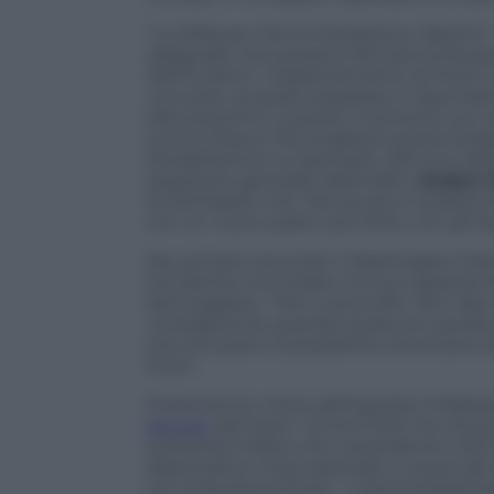
“
La sfida per l’amministrazione Obama
”
adeguate che possano fermare la Russia 
dell’Ucraina”. L’espansionismo di Putin
concreto, al quale prepararsi a risponde
silenziosa fino a questo momento, pur
contro Mosca. Ma sceglierà questa strada?
Nordatlantica va ripensato, alla luce della
segretario generale della Nato,
Anders
ha dichiarato che “Senza alcun dubbio l’
con un nuovo patto, più forte, con gli Sta
Ma, sempre secondo il
Washington Pos
Occidente invincibile e la sua capacità 
danneggiata. “
Non si può dire ‘Non fare
conseguenze quando qualcuno quella co
che accusano il presidente americano d
Putin.
Fortemente critico dell’operato di Bara
articolo
dal titolo “
Come Putin ha chiuso 
sottolinea il fatto che il presidente USA
diplomatico-internazionale, a causa d
con la Russia di Putin. “
L’amministrazi