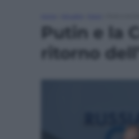
Home
»
Attualità
»
Esteri
»
Putin e la Cr
Putin e la 
ritorno del