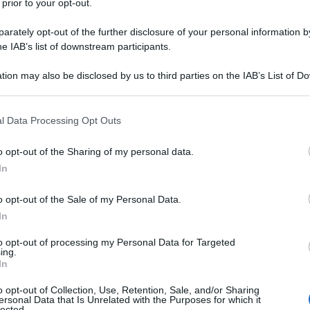
 prior to your opt-out.
rately opt-out of the further disclosure of your personal information by
he IAB’s list of downstream participants.
tion may also be disclosed by us to third parties on the IAB’s List of 
 that may further disclose it to other third parties.
llo della base navale di
Sebastopoli
e le truppe
 that this website/app uses one or more Google services and may gath
nel porto della penisola della
Crimea
, gli Usa si
l Data Processing Opt Outs
including but not limited to your visit or usage behaviour. You may click 
me mosse di
Vladimir Putin
.
 to Google and its third-party tags to use your data for below specifi
o opt-out of the Sharing of my personal data.
mento di generale preoccupazione per quello che
ogle consent section.
firmato con i leader della Crimea il trattato che di
In
a
Russia
, dopo la “cessione” all’Ucraina nel 1954. E
arack Obama
avrebbe dovuto prevedere meglio il
o opt-out of the Sale of my Personal Data.
 più forti e meno blandi per lanciare un messaggio
In
to opt-out of processing my Personal Data for Targeted
 online con una corposa
analisi firmata da Peter
ing.
ma che si respira nella Grande Mela. “
Se non è una
In
à
“, sostiene l’opinionista del quotidiano americano,
 fa la maggior parte degli americani non
o opt-out of Collection, Use, Retention, Sale, and/or Sharing
su una mappa geografica
“, ma che oggi “
le rapide
ersonal Data that Is Unrelated with the Purposes for which it
lected.