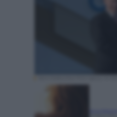
Ramil Sitdikov/Host Photo Agency via Get
Anna Mazzo
19 Marzo 201