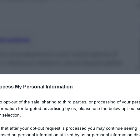
nti preferite
ano di prepararsi a una nuova epoca di
n e Mosca e credono che la Russia abbia
ocess My Personal Information
to opt-out of the sale, sharing to third parties, or processing of your per
formation for targeted advertising by us, please use the below opt-out s
 selection.
 that after your opt-out request is processed you may continue seeing i
ased on personal information utilized by us or personal information dis