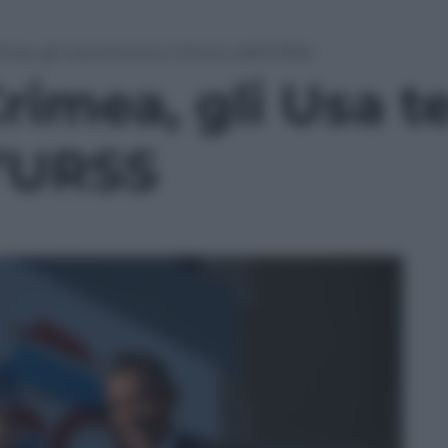
imea, gli Usa temono il ritorno dell’URSS
Crimea, gli Usa 
l’URSS