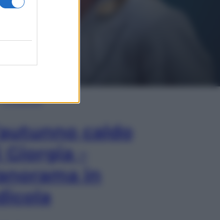
In Edicola
’autunno caldo
i Giorgia –
anorama in
dicola