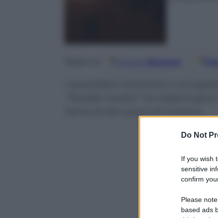
Google
Discover
Fo
Seguici su
I quotidiani americani consigli
“fredda rivalità” tra Washingto
fame di altri pezzi di Ucraina
Do Not Pr
If you wish 
sensitive in
confirm your
Please note
based ads b