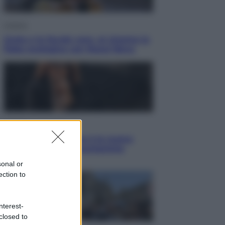
Cinema
Greta e le favole vere, al cinema la
fiaba ecologica con Raoul Bova
Cultura
Maddalena Bumma è la nuova
Presidente dell’Associazione
ApritiCielo
sonal or
ection to
nterest-
closed to