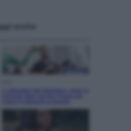
ggi anche
Esteri
Il «Mamdani del Michigan» vince le
primarie dem: perché Trump ora
sogna il colpaccio al Senato