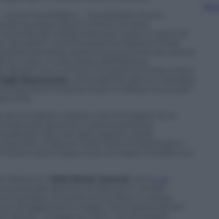
Sfog
 – scrive il quotidiano – “
è preparare misure
dal muoversi oltre la Crimea nel resto
 è avvertito dai media americani come un pericolo
re da subito”
. L’amministrazione Obama è stata
 avendo promesso sanzioni economiche più severe
 E, in più, il ruolo stesso dell’Alleanza
 “facilità” con cui Putin si è preso la Crimea. Così, il
 Fogh Rasmussen
, ormai alla fine del suo mandato,
Europa deve investire di più in Difesa e sicurezza”,
ti Uniti.
t
, alcuni esperti credono che l’immagine di un
di sostenere gli amici è stata duramente
 qualcosa’ e poi non dare seguito a delle
sa la fa
“, è l’idea di molte teste di Washington,
i essere stato troppo cauto e troppo morbido con
ck Obama è il
Wall Street Journal
, che
in un
la porta alle aperture di Obama in Crimea
“,
 ha inanellato una serie di sconfitte in campo
el suo atteggiamento troppo “accondiscendente”
one Obama
– si legge sul
WSJ
–
ha dimostrato