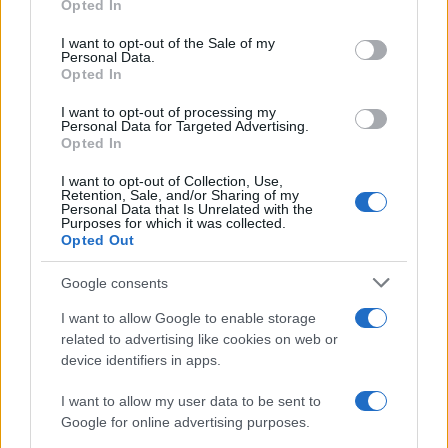
Opted In
Please note that this website/app uses one or more Google
services and may gather and store information including but
I want to opt-out of the Sale of my
Personal Data.
not limited to your visit or usage behaviour. You may click to
Opted In
grant or deny consent to Google and its third-party tags to
use your data for below specified purposes in below Google
I want to opt-out of processing my
consent section.
Personal Data for Targeted Advertising.
Opted In
I want to opt-out of Collection, Use,
Retention, Sale, and/or Sharing of my
Personal Data that Is Unrelated with the
Purposes for which it was collected.
Opted Out
Google consents
I want to allow Google to enable storage
related to advertising like cookies on web or
device identifiers in apps.
I want to allow my user data to be sent to
Google for online advertising purposes.