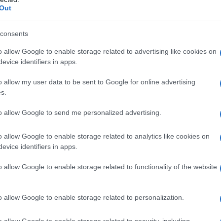
Out
consents
o allow Google to enable storage related to advertising like cookies on
ggye-ri on Mount Mantap, has collapsed and
evice identifiers in apps.
ear tests” according to a research team at the
it is necessary to continue monitoring possible
o allow my user data to be sent to Google for online advertising
itter.com/aUIy6gSezH
s.
rile 2018
to allow Google to send me personalized advertising.
o allow Google to enable storage related to analytics like cookies on
evice identifiers in apps.
o allow Google to enable storage related to functionality of the website
l’odierno dittatore, il sito era stato costruito in uno
g
, ma a soli 2 chilometri da uno dei
campi di
quello di
Hwasong
.
o allow Google to enable storage related to personalization.
o allow Google to enable storage related to security, including