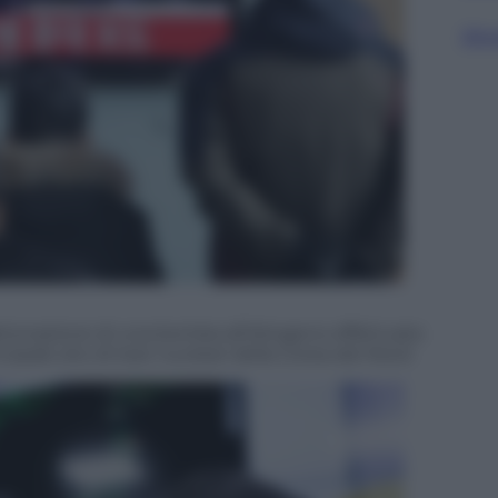
Sfog
 detonazione di una bomba all’idrogeno effettuata
ncipale sito di test nucleari della Corea del Nord