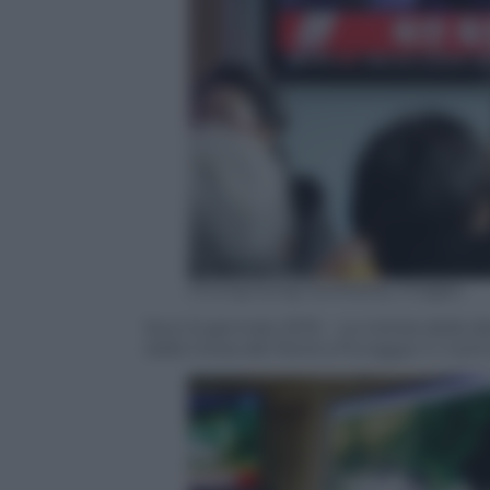
Chung Sung-Jun/Getty Images
Seul, 6 gennaio 2015 – La notizia della
dalla Corea del Nord a Punggye-ri, il pri