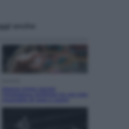
ggi anche
Economia
Materie prime: perché
l’Intelligenza Artificiale ha una sete
insaziabile di rame e uranio