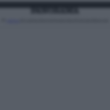
Attualità
Lifestyle
Moda
Video
Podcast
Abbonati
MENU