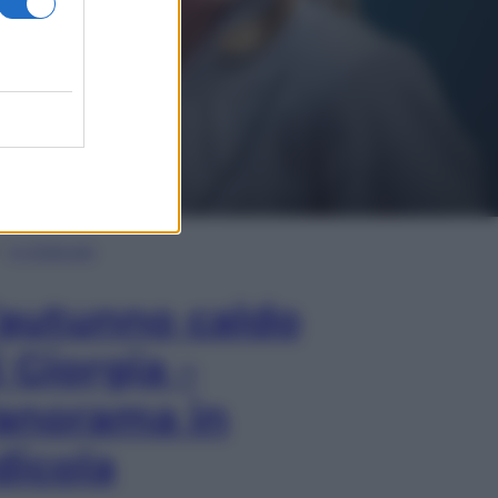
In Edicola
’autunno caldo
i Giorgia –
anorama in
dicola