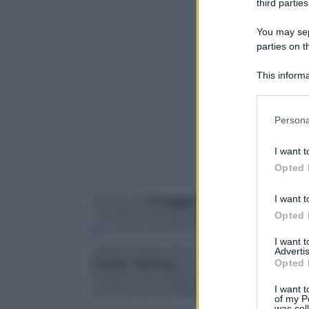
third parties
You may sepa
parties on t
This informa
Participants
Please note
Persona
information 
deny consent
I want t
in below Go
Opted 
I want t
Sul sito di
Punggye-ri
, costruito a nord
nucleari condotti dal regime, poco si è s
Opted 
un
, ovvero quelle che riguardano l’immi
I want 
Caratterizzato da un dedalo di
caverne 
Advertis
Opted 
monte Mantap
, Punggye-ri si trova nell
iniziato a far parlare di sé dopo le prote
I want t
quella zona probabilmente contamita.
of my P
was col