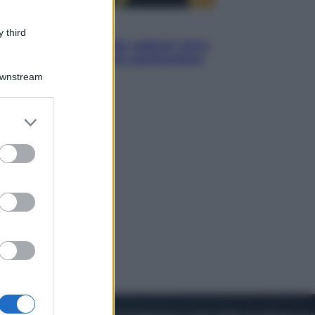
Viaggi
 third
Eclissi totale e stelle cadenti: dove
ammirare il cielo più spettacolare
dell’estate
Downstream
er and store
to grant or
ed purposes