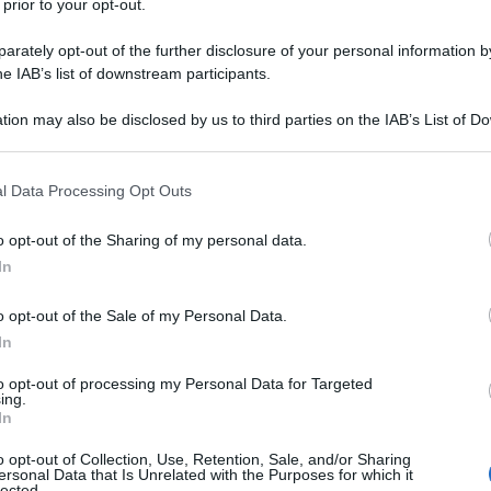
 prior to your opt-out.
rately opt-out of the further disclosure of your personal information by
he IAB’s list of downstream participants.
tion may also be disclosed by us to third parties on the IAB’s List of 
 that may further disclose it to other third parties.
 that this website/app uses one or more Google services and may gath
l Data Processing Opt Outs
including but not limited to your visit or usage behaviour. You may click 
 to Google and its third-party tags to use your data for below specifi
o opt-out of the Sharing of my personal data.
ogle consent section.
In
o opt-out of the Sale of my Personal Data.
-est della
Corea del Nord
e usato per i sei test
aputo fino alle ultime dichiarazioni di
Kim Jong-
In
nente chiusura di tutta la struttura.
to opt-out of processing my Personal Data for Targeted
e tunnel
sotterranei scavati nelle
viscere del
ing.
In
a provincia frontaliera di
Hamqyong Nord
, e ha
ste della
Cina preoccupata dalla vicinanza
con
o opt-out of Collection, Use, Retention, Sale, and/or Sharing
ersonal Data that Is Unrelated with the Purposes for which it
lected.