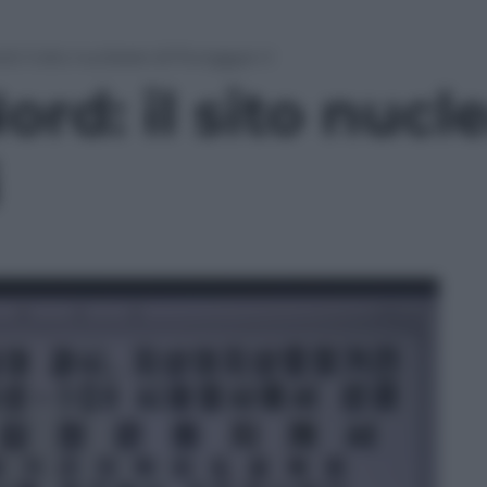
d: il sito nucleare di Punggye-ri
ord: il sito nucl