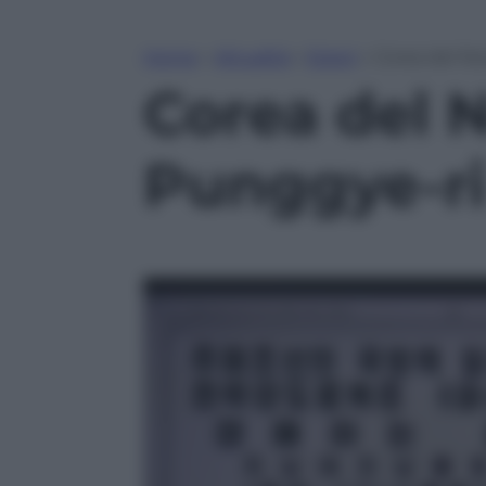
Home
»
Attualità
»
Esteri
»
Corea del Nor
Corea del N
Punggye-ri