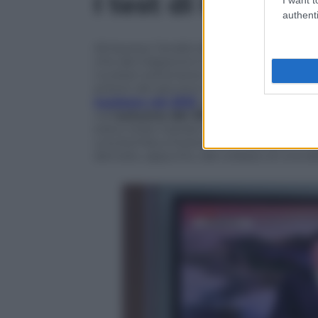
I test di Punggye
authenti
Attraverso l’analisi delle immagini satelli
che dal Giappone è stato rilevato che Pu
nucleari sotterranei: il primo avvenuto 
potere del giovane Kim Jong-un sempre
nucleare nel 2013
, poi altri due tra
genn
nell’
autunno del 2017
con quello più de
erano state testate bombe a fissione, me
una bomba a fusione con il pericolo di un
derivato, appunto, dal collasso di una del