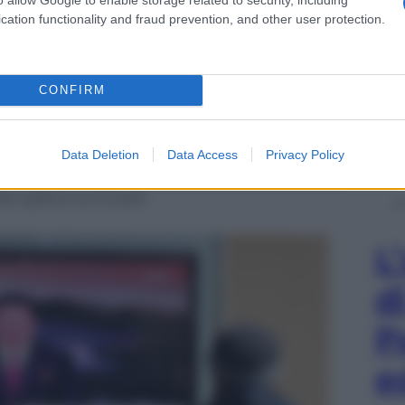
-ri
cation functionality and fraud prevention, and other user protection.
tari fornite in questi anni sia dalla
Corea del Sud
nggye-ri sarebbe stato utilizzato per sei test
CONFIRM
nel
2006
, poi un altro nel
2009
. Con la salita al
 da lì sarebbe stato eseguito un
terzo test
aio e settembre 2016
, per concludere
vastante di settembre. Nei primi cinque test
Data Deletion
Data Access
Privacy Policy
ntre nel test dell’anno scorso era stata utilizzata
 rilascio di materiale radioattivo nell’atmosfera
le gallerie principali.
L
d
P
e