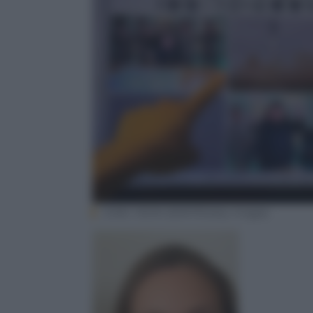
JUNG YEON-JE/AFP/Getty Images