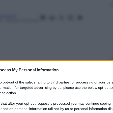
Innocenti
8
– Lettura: 3 minuti
ocess My Personal Information
nti preferite
to opt-out of the sale, sharing to third parties, or processing of your per
ari fino alla imminente chiusura da parte
formation for targeted advertising by us, please use the below opt-out s
 selection.
 that after your opt-out request is processed you may continue seeing i
ased on personal information utilized by us or personal information dis