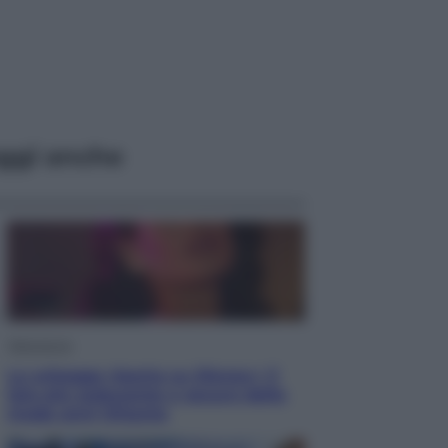
ggi anche
Televisione
Le schegge riporta su Disney+ il
lato più seducente e oscuro della
moda anni Ottanta