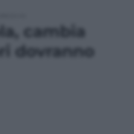
ire sì o no
la, cambia
ori dovranno