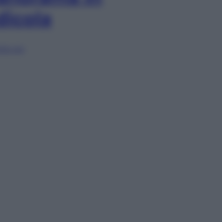
dicola
lia ora