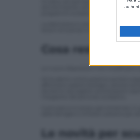
Si tratta, ad esempio, di incontri con esp
authenti
attività inserite nel Piano triennale del
programmi scolastici obbligatori.
La distinzione è centrale perché evita 
lezioni di scienze o educazione civica già
Cosa resta obbli
Le nuove disposizioni non modificano i 
Gli studenti continueranno quindi a segu
affrontano aspetti biologici, sanitari ed 
dovranno raccogliere autorizzazioni spe
integrante del percorso scolastico.
Il principio è lo stesso già richiamato in
delle famiglie è richiesto soltanto per a
Le novità per scu