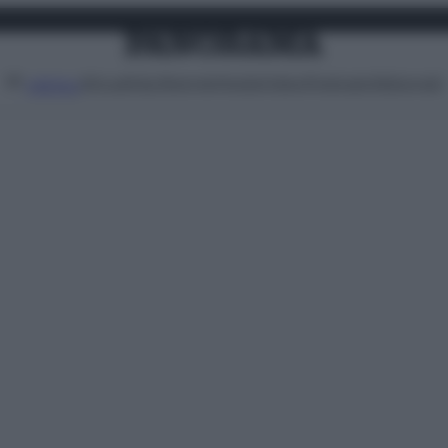
Attualità
Lifestyle
Moda
Video
Podcast
Abbonati
MENU