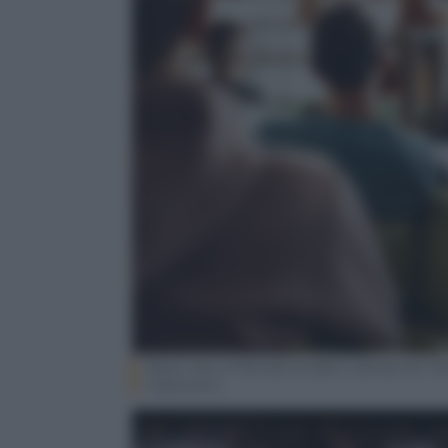
Back view of female student raising her han
classroom.