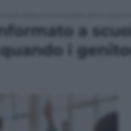
 scuola, cambia tutto: ecco quando i genitori dovranno d
nformato a scuo
 quando i genit