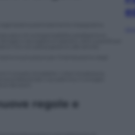
e
ase organizzativa particolarmente impegnativa.
Sfog
ducativo di corresponsabilità, predisporre la
amiglie e raccogliere le adesioni, oltre a pianificare
udenti che non parteciperanno alle attività.
cisione le procedure per l’individuazione degli
i il compito di stabilire i criteri di selezione,
nza professionale o accademica. Il consiglio
ive decisioni.
 nuove regole e