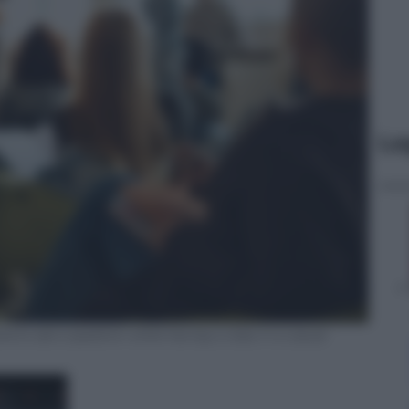
Le
d to ask a question while having a class in a casual