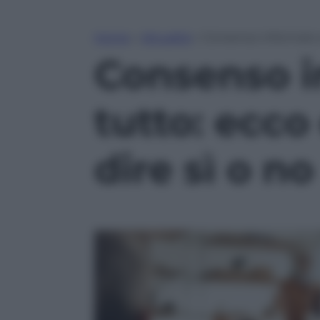
Home
»
Attualità
»
Consenso informato a
Consenso i
tutto: ecco
dire sì o no