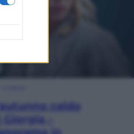
In Edicola
’autunno caldo
i Giorgia –
anorama in