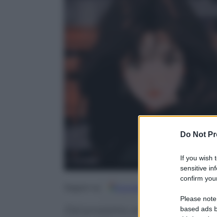
Do Not Pr
If you wish 
sensitive in
confirm your
Google
Discover
Fo
Seguici su
Please note
Dal prossimo anno scolastico le a
based ads b