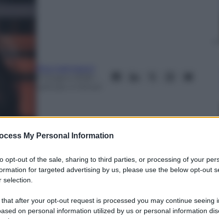
Rita Galimberti
9 Giugno 2026
–
Lettura: 4 minuti
ocess My Personal Information
to opt-out of the sale, sharing to third parties, or processing of your per
formation for targeted advertising by us, please use the below opt-out s
 selection.
nti preferite
 that after your opt-out request is processed you may continue seeing i
ttività extracurricolari sui temi della
ased on personal information utilized by us or personal information dis