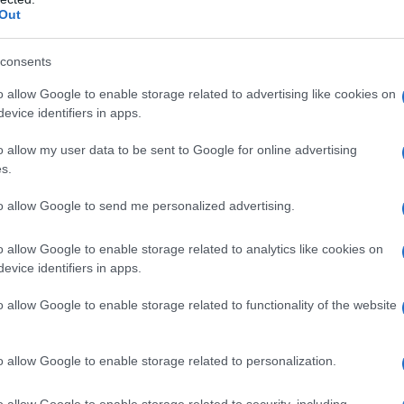
. La legge, approvata in via definitiva dal Senato il 4
Out
mpimenti che coinvolgeranno dirigenti scolastici,
rato dal governo di rafforzare il ruolo dei genitori
colarmente sensibili.
consents
ento curricolare previsto dai programmi
o allow Google to enable storage related to advertising like cookies on
e le lezioni dedicate alla riproduzione umana, agli
evice identifiers in apps.
mente trasmissibili, all’educazione al rispetto e
o allow my user data to be sent to Google for online advertising
s.
extracurricolari e quelle inserite nell’ampliamento
to allow Google to send me personalized advertising.
chiederanno il
o allow Google to enable storage related to analytics like cookies on
evice identifiers in apps.
itori
o allow Google to enable storage related to functionality of the website
amiglie dovranno essere preventivamente
e degli studenti alle iniziative che affrontano temi
o allow Google to enable storage related to personalization.
orso curricolare obbligatorio.
o allow Google to enable storage related to security, including