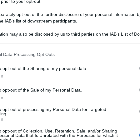
 prior to your opt-out.
senso informato delle famiglie. Ecco cosa
udenti e quali attività restano
rately opt-out of the further disclosure of your personal information by
he IAB’s list of downstream participants.
tion may also be disclosed by us to third parties on the IAB’s List of 
 that may further disclose it to other third parties.
 that this website/app uses one or more Google services and may gath
l Data Processing Opt Outs
including but not limited to your visit or usage behaviour. You may click 
 to Google and its third-party tags to use your data for below specifi
o opt-out of the Sharing of my personal data.
ogle consent section.
In
o opt-out of the Sale of my Personal Data.
In
to opt-out of processing my Personal Data for Targeted
ing.
In
o opt-out of Collection, Use, Retention, Sale, and/or Sharing
ersonal Data that Is Unrelated with the Purposes for which it
care le nuove regole sul consenso informato per le
lected.