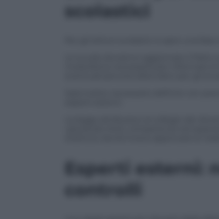
scolastici
Per gli istituti scolastici si apre una f
Le scuole dovranno aggiornare il Patto e
modulistica necessaria per informare le f
eventuali percorsi alternativi per gli st
Sarà inoltre necessario definire con pre
esperti esterni.
La legge attribuisce al collegio dei docent
valutando titoli, competenze ed esperie
d’istituto dovrà invece approvare le relat
Esperti esterni:
controlli