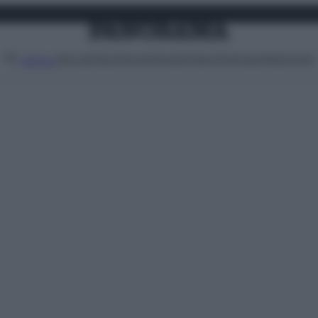
Attualità
Lifestyle
Moda
Video
Podcast
Abbonati
MENU