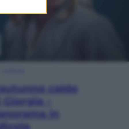
In Edicola
’autunno caldo
i Giorgia –
anorama in
dicola