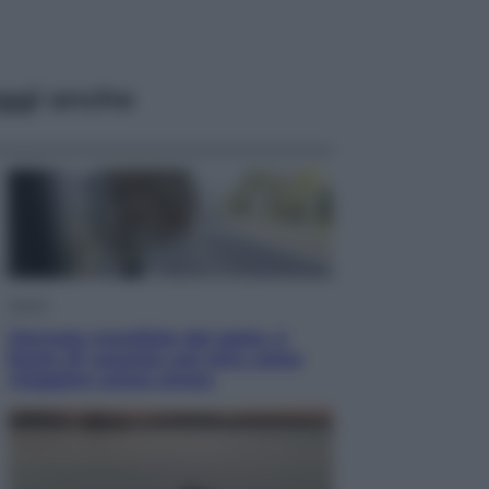
ggi anche
Viaggi
Giornata mondiale del gatto, è
boom di vacanze con loro: come
viaggiare senza stress