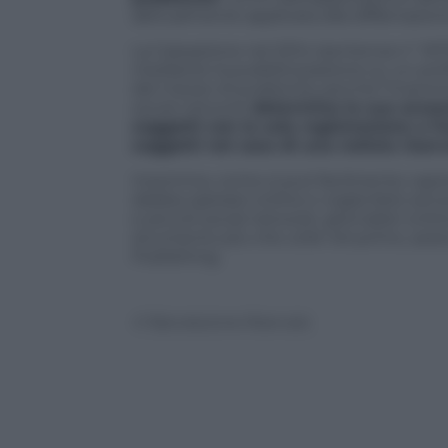
abitualmente applicata alla diffamazi
La Cassazione nel 2014 (sentenza n° 167
mediante la pubblicizzazione su un profi
del mezzo di pubbicità, perché l’inserim
social network
determina la sua acces
soggetti con la sola registrazione a
soggetti nel caso di una notizia riser
Insomma, come si può facilmente capire,
debba operare online e voglia farlo senza
e piccoli social network, giornalisti onl
strumento più che utile nel primo, azze
Publishing.
© Riproduzione Riservata