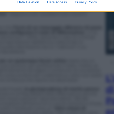
Data Deletion
Data Access
Privacy Policy
 di poteri d’intervento del blogger, degli
a rispondere unicamente i loro autori, che li
ete
“. Seguono tutti i possibili e più coerenti
ere che
l’invio di un messaggio offensivo di posta
ossa configurare il reato di diffamazione
. Lo ha
(sentenza n° 2333), trattando il caso di un’email
una trasmissione radiofonica: nella email un
i quella trasmissione era un “cialtrone” e un
l’ascoltatore.
o per un qualunque forum online
: basta che un
iù persone, per perfezionare il reato. Inoltre, se
egittimamente divulgare il contenuto di una lettera
L
e come avviene per unalettera su carta: non esiste
non la fiducia che ripone nei destinatari.
d
nala Fossati,
la giurisprudenza di merito pareva
cluso la configurabilità della diffamazione perché
P
tra più persone” (prevista dall’art. 595 del
icazione all’interno di un social network è chiusa.
to subito Facebook come un
“altro mezzo di
e
ll’aggravante prevista dall’art. 595, quella che viene