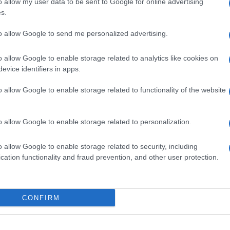
 la nuova casa editrice punta a riempire i vuoti
o allow my user data to be sent to Google for online advertising
, spiega Munari, “cerca un’apertura ad altre forme
s.
o dall’economia al cinema, dall’arte alla cultura in
to allow Google to send me personalized advertising.
dia nuovi e tradizionali
, e a scriverso è stata
Bruna
llo studio. Esperta di diritto dell’informazione,
o allow Google to enable storage related to analytics like cookies on
i giornali italiani in materia di tutela della
evice identifiers in apps.
il tema della diffamazione partendo dalle basi della
 il tema all’immenso spettro delle attività online
o allow Google to enable storage related to functionality of the website
rnalismo”
: perché il binomio informazione-
rato proprio dalle nuove tecnologie comunicative e
o allow Google to enable storage related to personalization.
rberg molto è cambiato
” scrive Fossati con ironia.
lori del sapere sono oggi cosa ben diversa da quella
o allow Google to enable storage related to security, including
cation functionality and fraud prevention, and other user protection.
 un qualunque blog, cioè
“un sito web personale
na sorta di diario virtuale del suo autore”
,
oro commenti possono essere “filtrati” dal blogger,
CONFIRM
ene. Quindi vengono pubblicati automaticamente
ge sulla stampa a Internet” scrive Fossati “
possiamo