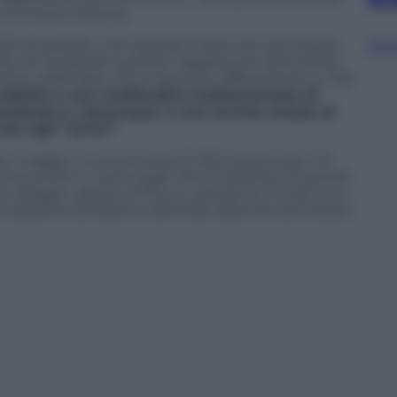
one a mezzo stampa.
12) ha stabilito che quando il fatto sia commesso
Sfog
lo di Facebook sussiste l’aggravante dell’utilizzo
ento della frase che si desume diffamatoria su tale
sibilità a una moltitudine indeterminata di
 Facebook e, comunque, a una cerchia ampia di
vata agli “amici”
.
 il saggio è una miniera di informazioni per chi
 incorrere in rischi legali. Amministrarori di grandi
ine, blogger, gestori di forum, potranno trovare uno
ccatissimo prodotto editoriale della Munari Cavani