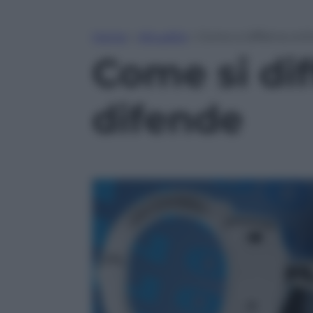
Home
»
Attualità
»
Come si diffama onli
Come si dif
difende