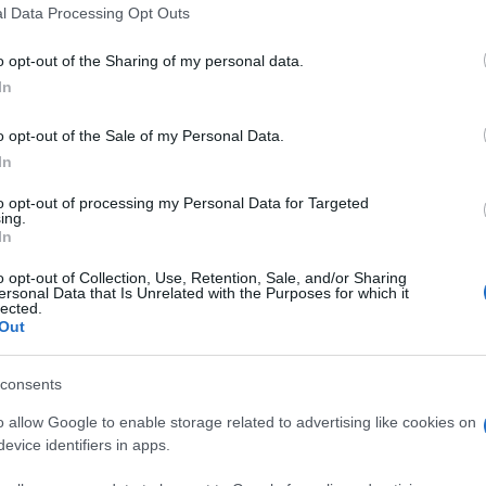
 that this website/app uses one or more Google services and may gath
l Data Processing Opt Outs
including but not limited to your visit or usage behaviour. You may click 
 to Google and its third-party tags to use your data for below specifi
o opt-out of the Sharing of my personal data.
ogle consent section.
In
o opt-out of the Sale of my Personal Data.
In
to opt-out of processing my Personal Data for Targeted
ing.
In
 social media, riusciamo a volte a conoscerne le
o opt-out of Collection, Use, Retention, Sale, and/or Sharing
ortamentali e semantiche, ma quasi mai siamo
ersonal Data that Is Unrelated with the Purposes for which it
 dovrebbero regolarne l’uso. Non sempre è colpa
lected.
no in ritardo, nei confronti della comunicazione
Out
itti in una diversa era geologica, quando ancora non
prevedibile Facebook, o Twitter.
consents
davvero agile (soltanto 207 pagine), pubblicato da
o allow Google to enable storage related to advertising like cookies on
ani Publishing di Milano
. Ideata e fondata come
ello
Studio legale Munari Cavani
, l’importante
evice identifiers in apps.
ritto societario e commerciale, fondata da