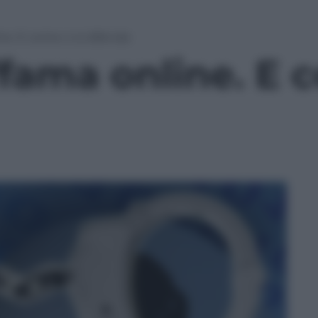
ne. E come ci si difende
fama online. E c