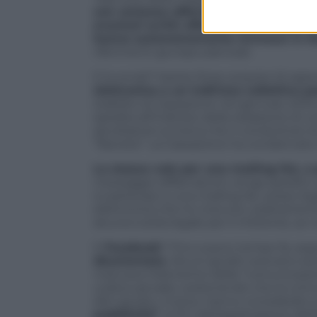
con certezza affermare che in assenza
eventuli scritti offensivi sono tenuti 
hanno autonomamente immessi in R
riferimenti giurisprudenziali.
E le email? Sarete forse sorpresi di sap
elettronica a un indirizzo collettivo p
stabilito la Cassazione nel gennaio 2016 
spedita all’indirizzo della redazione di 
ascoltatore scriveva che il conduttore d
“fascista”. La Cassazione ha condannato 
Lo stesso vale per una mailing list, 
messaggio diffamatorio venga spedito a p
io partecipo a una mailing list, posso l
elettronica che ho ricevuto, esattament
alcuna tutela legale per il mittente, se 
E
Facebook
? Fino a poco tempo fa, seg
disorientata
. Alcuni giudici avevano es
mancava l’elemento della “comunicazione 
codice penale), sostenendo che la comun
Altri giudici, invece, hanno considera
pubblicità”
, ai fini dell’applicazione de