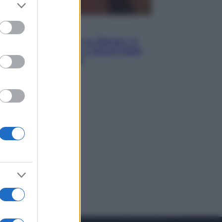
er and store
to grant or
ed purposes
Televisione
Le schegge riporta su Disney+ il
lato più seducente e oscuro della
moda anni Ottanta