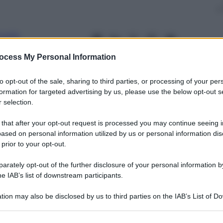
orella
2017
– Lettura: 4 minuti
ocess My Personal Information
to opt-out of the sale, sharing to third parties, or processing of your per
formation for targeted advertising by us, please use the below opt-out s
 selection.
nti preferite
 that after your opt-out request is processed you may continue seeing i
i dei suoi followers? Un saggio di
ased on personal information utilized by us or personal information dis
 prior to your opt-out.
a di diritto dell’informazione, affronta
rately opt-out of the further disclosure of your personal information by
he IAB’s list of downstream participants.
tion may also be disclosed by us to third parties on the IAB’s List of 
 that may further disclose it to other third parties.