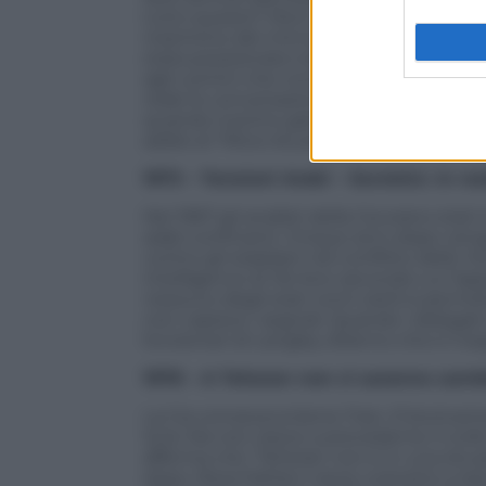
tutto questo? Ma è chiaro: un gatto. I tec
inserirono dei microchip sotto la pelle 
stata posizionata nella coda. L’animale f
agli uomini che conducevano il training.
reale le conversazioni del nemico. Seco
quando il primo gatto spia morì, investit
addio al “Micio Acustico”.
1973 – Tensioni Arabi – Sovietici. In re
Nel 1967 gli analisti della Cia erano stati 
arabi confinanti. Cinque anni dopo vengo
contro gli israeliani nel conflitto dello 
intelligence di Tel Aviv secondo cui l’ap
nessuno degli stati vicini ostili si perm
non capisce i segnali. Quando i delegati sov
funzionari di Langley diranno che è il se
1978 –
A Teheran non ci saranno cam
La Cia conosceva bene l’Iran. E’storicam
Scià. Ma non riesce a prevederne il croll
afferma che “Teheran non è in una situazi
dopo, Reza Pahlevi viene costretto a lasc