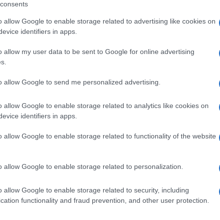
consents
o allow Google to enable storage related to advertising like cookies on
a che ha conquistato l’Avana ? La Cia studia piani e
evice identifiers in apps.
 per il mondo delle spie. Secondo Jorge
 dato il via libera all’Operazione Mangusta. Che
o allow my user data to be sent to Google for online advertising
 visto la passione del Lider Maximo per il tabacco;
s.
ontaminarlo con
batteri
o agenti chimici letali. Alla
ia del corpo di Castro, i tentativi di falliti
to allow Google to send me personalized advertising.
 degli anni. Una numero credibile di flop?
 Cuba
o allow Google to enable storage related to analytics like cookies on
evice identifiers in apps.
patibile con l’attuale politica dell’Unione
: la Cia non aveva capito nulla. E in un report del 19
o allow Google to enable storage related to functionality of the website
nnedy rispetto alle possibili mosse di Mosca. Un
al Intelligence Agency fotograferà le batterie
ano. Fu l’inizio di una crisi che portò Stati Uniti e
rra nucleare.
o allow Google to enable storage related to personalization.
Gatti-Spia
o allow Google to enable storage related to security, including
’idea era semplice: chi poteva avvicinare un
cation functionality and fraud prevention, and other user protection.
i accanto, ascoltare tutto quello che diceva e poi
la Cia? Chi poteva risultare insospettabile nel fare