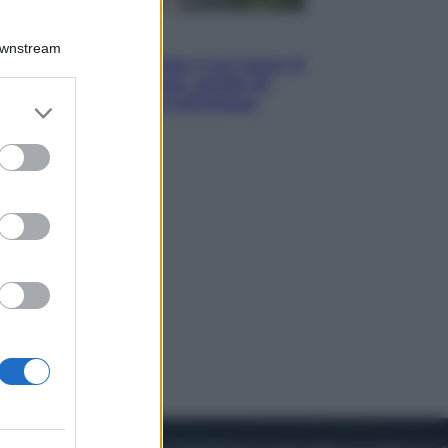
Viaggi
Downstream
La Thailandia segreta è sul mare: 8
luoghi tra delfini rosa, grotte di
smeraldo e villaggi sull’acqua
er and store
to grant or
ed purposes