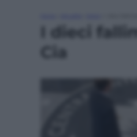
Home
»
Attualità
»
Esteri
»
I dieci fallim
I dieci fall
Cia