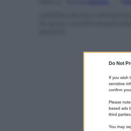
Google
Discover
Fo
Seguici su
Dalla Baia dei Porci alla Rivolu
far spiare i sovietici da gatti a
esplosivo
Do Not Pr
If you wish 
sensitive in
confirm your
Please note
based ads b
third parties
You may sepa