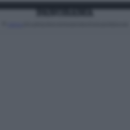
Attualità
Lifestyle
Moda
Video
Podcast
Abbonati
MENU