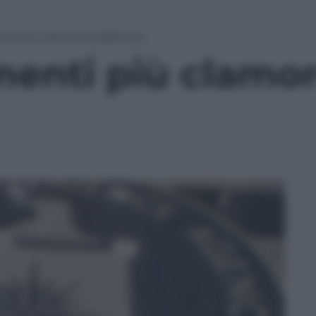
enti più clamorosi della Cia
imenti più clamor