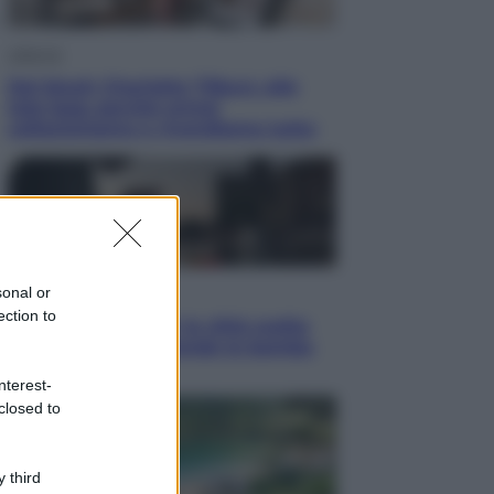
Lifestyle
Dal blush Charlotte Tilbury alle
tote bag: perché ormai
collezioniamo e rivendiamo tutto
sonal or
Esteri
ection to
Perché Hiroshima: la città scelta
per mostrare al mondo la bomba
atomica
nterest-
closed to
 third