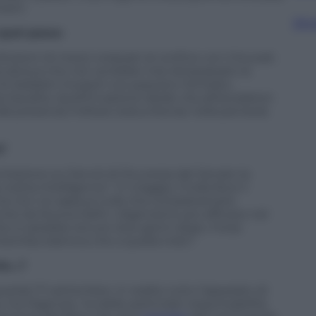
meini
Sfog
quel passo
isioni di mezzi corazzati al confine con il Kuwait.
ia diceva che non avrebbe mai oltrepassato la
ti di Saddam Hussein occupavano l’emirato,
a Saudita. Quell’invasione diede vita all’escalation
alla presenza militare statunitense nella penisola
?
issione sui Servizi di Sicurezza del Senato la
nostra intelligence.” In maggio, l’India fece il
 Cia non ne sapeva nulla. Era completamete
unte da Nuova Delhi. L’Agenzia fu più efficace nel
he si sarebbe tenuto due giorni dopo. Forse
 bomba islamica che a quella indù?
te…?
arda l’11 settembre. In realtà, tutto l’apparato di
 ma l’Agenzia ha delle particolari responsabilità.