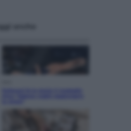
ggi anche
Sport
Pellacani fa la storia: 5 medaglie
d’oro “Adesso voglio raggiungere
le cinesi”