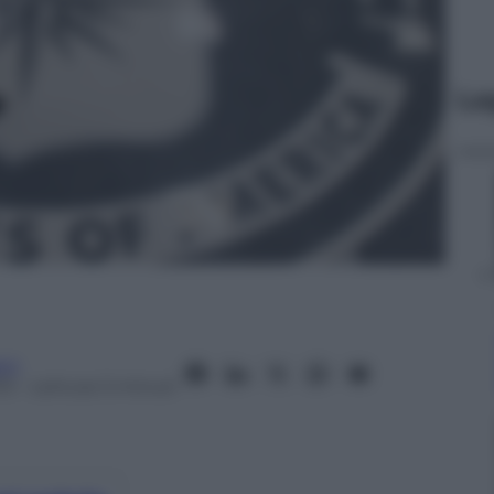
Le
eni
13
– Lettura: 5 minuti