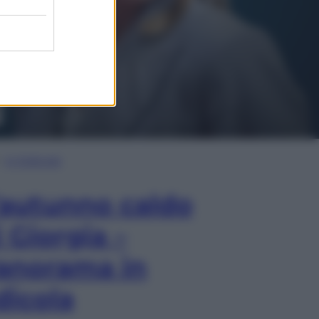
In Edicola
’autunno caldo
i Giorgia –
anorama in
dicola