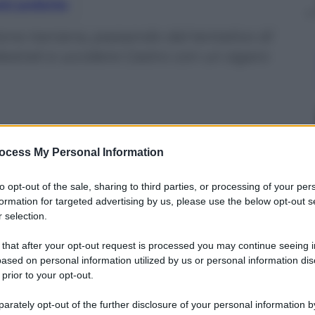
nti preferite
zione Iraniana, passando dal tentativo di
ddestrati e uccidere Castro con un sigaro
ocess My Personal Information
to opt-out of the sale, sharing to third parties, or processing of your per
formation for targeted advertising by us, please use the below opt-out s
 selection.
 that after your opt-out request is processed you may continue seeing i
ased on personal information utilized by us or personal information dis
 prior to your opt-out.
rately opt-out of the further disclosure of your personal information by