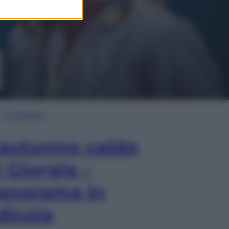
In Edicola
’autunno caldo
i Giorgia –
anorama in
dicola