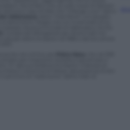
r come “spazzatura”, aggiungendo che la notizia
pubblico. Sta di fatto che, se sulle nozze di Manson
Sfog
dell’unico caso di killer che “infrange cuori” dietro
ato Vallanzasca
, detto “il bel René”, si è sposato
la detenzione. Moglie che si è innamorata di lui,
il passato da pluricriminale di Vallanzasca. Anche
ti
, condannati all’ergastolo per diversi reati tra i
no sposati dietro le sbarre nel 1985 e dal loro amore
 2001.
a anche nel crimine, per
Pietro Maso
, che nel 1991
omplici per intascarne l’eredità, è già arrivato il
to “sì” alla sua Stefania Occhipinti, milanese di
 chiesa in provincia di Varese, alla presenza di don
 cammino di “redenzione” dell’ex killer di