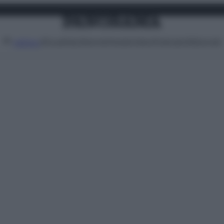
Attualità
Lifestyle
Moda
Video
Podcast
Abbonati
MENU