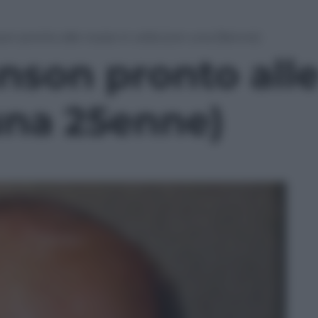
on pronto alle nozze in cella (con una 25enne)
nson pronto alle
una 25enne)