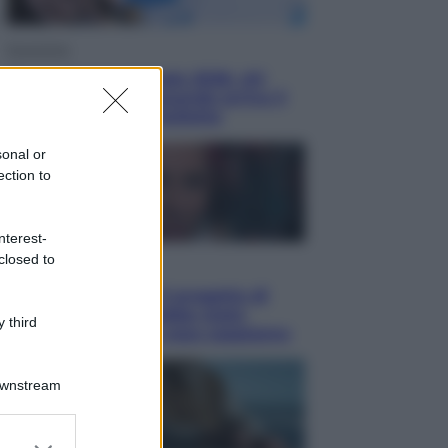
Economia
Nuovo bonus energia 2026, chi
potrà ottenerlo e quando arriva il
nuovo aiuto sulle bollette
sonal or
ection to
nterest-
closed to
Televisione
Squid Game USA, il progetto di
David Fincher sarebbe stato
 third
accantonato. Ecco cosa sappiamo
Downstream
er and store