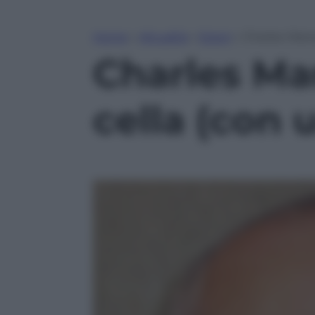
Home
»
Attualità
»
Esteri
»
Charles Mans
Charles Ma
cella (con 