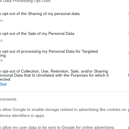
l Data Processing Opt Outs
including but not limited to your visit or usage behaviour. You may click 
 to Google and its third-party tags to use your data for below specifi
o opt-out of the Sharing of my personal data.
ogle consent section.
nti preferite
In
o d’America, a quasi 80 anni, starebbe per
o opt-out of the Sale of my Personal Data.
idera un idolo. Da Vallanzasca a Maso,
In
etro le sbarre
to opt-out of processing my Personal Data for Targeted
ing.
In
o opt-out of Collection, Use, Retention, Sale, and/or Sharing
ersonal Data that Is Unrelated with the Purposes for which it
lected.
Out
consents
o allow Google to enable storage related to advertising like cookies on
evice identifiers in apps.
o allow my user data to be sent to Google for online advertising