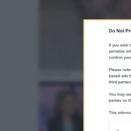
Do Not Pr
If you wish 
sensitive in
confirm your
Please note
Getty Images
based ads b
third parties
You may sepa
parties on t
Eleonora Lor
This informa
26 Novembre
Participants
Please note