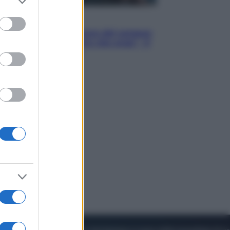
to grant or
ed purposes
Cinema
Robin Hood – Il prezzo del sangue:
Hugh Jackman, altro che eroe! – Il
video in esclusiva