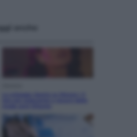
ggi anche
Televisione
Le schegge riporta su Disney+ il
lato più seducente e oscuro della
moda anni Ottanta