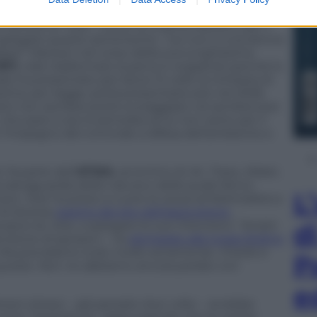
l’amore di “Star”, come la chiama Manson, per il
i spiegare questo sentimento:
“Lei non è una donna
tea!”.
Manson nel corso della sua lunghissima
971
, vide trasformare la pena in ergastolo perché lo
ale) ha presentato per bene 12 volte la richiesta di
sima, per legge, potrà presentarla solo nel 2026,
rò non sembra averlo scoraggiato né sembra aver
he pare si sia innamorata di lui non tanto per il
 l’impegno del criminale a difesa dell’ambiente e
 fa parte dell’
ATWA
, acronimo di
Air, Trees, Water,
a salvaguardia della natura e della quale fanno
L
on. Star ha preso a cuore la causa ambientalista a
di diverse
pagine del sito dell’associzione
,
d
rio lei, Star, a spiegare le sue intenzioni:
“Andrò
enzione di sposarci – ha
dichiarato alla rivista Rolling
a prendiamo tutto molto seriamente. Charlie è
P
i questo. Non ne abbiamo ancora parlato con
e
nson stesso – già sposato due volte – avrebbe