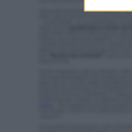
suo idolo oltre 5 ore al giorno.
Da questa frequentazione sarebbe nato 
killer, che di recente ha avuto modo d
– ha dichiarato – è una stella della via Lat
detenzione (
condannato a morte nel 1
stato della California abolì la pena capit
rilascio, puntualmente respinta. La pros
quando Manson avrà 92 anni. Questo pe
spento l’entusiasmo della giovane Star, c
suo
“fascino da criminale”
, quanto per
degli animali.
Anche l’aspirante signora Manson, infatti,
Animals
, associazione che si batte per l
parte alcuni membri della Famiglia Mans
tal punto da diventare amministratrice 
presente anche su Facebook. E’ stata prop
dritta al punto, Charlie e io abbiamo int
Stone
– Non sappiamo ancora quando. M
mio marito. Charlie mi ha detto di dirv
nessuno”.
Tutto chiaro? Non proprio, visto che Ma