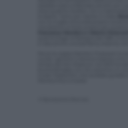
liquidato le dichiarazioni della sua Sta
sarebbe stata enfatizzata ad arte per il 
resta qualche dubbio, non si tratterebbe 
le sbarre. Tanto per restare in Italia,
Ren
con la moglie Antonella proprio durante 
nonostante (o forse proprio per questo) 
Francesca Mambro e Valerio Fioravan
quali la strage di Bologna del 1981, si so
è nata anche una bambina, Arianna, nel
Ma se la coppia Mambro-Fioravanti lo er
uccise i genitori a Verona insieme a tre c
tempo dei fiori d’arancio: nel 2010 ha det
buona famiglia, con rito canonico, in una
Guido Todeschini, che avrebbe guidato il
Montecchia a Crosara.
© Riproduzione Riservata