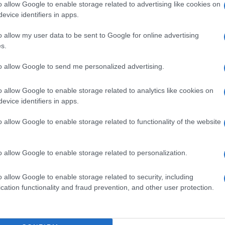
 India”.
o allow Google to enable storage related to advertising like cookies on
evice identifiers in apps.
e sembrano avere scordato i marò, la moglie di Girone
ezza del caso che attende ancora sviluppi
o allow my user data to be sent to Google for online advertising
e nessuno lo dimentichi”.
s.
orte costituzionale de
to allow Google to send me personalized advertising.
o allow Google to enable storage related to analytics like cookies on
evice identifiers in apps.
 e 2016 è calata una cappa di silenzio su Massimiliano
o allow Google to enable storage related to functionality of the website
 si sono affidate a un
arbitrato internazionale
, ma
vicenda è passata a una Corte ad hoc a L’Aja, che ha
umero 4 del 12 febbraio, firmata dal presidente, il
o allow Google to enable storage related to personalization.
e che gli indiani hanno presentato ulteriori “66
i” per sostenere la richiesta di processare i marò
o allow Google to enable storage related to security, including
cation functionality and fraud prevention, and other user protection.
el governo indiano