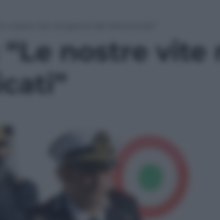
e nostre vite nel girone dei dimenticati”
“Le nostre vite 
cati”