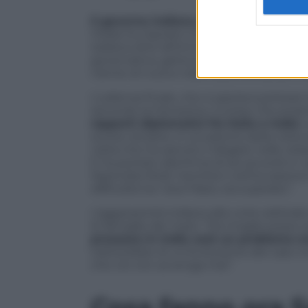
Il governo indiano continua a dimostr
l’Italia ha risposto il 9 marzo con l’enn
italiana oltre all’immunità funzionale de
governativa, getta acqua sul fuoco e assi
niente di nuovo nelle testimonianze e d
L’udienza finale, che si sperava potesse
secondo la Farnesina. Curioso che propr
rapporti diplomatici fra Italia e India
c
scorso ottobre, in occasione della visita
visita che ha sancito il disgelo nelle rela
E ha portato alla firma di sei accordi in
Narendra Modi. Gentiloni nell’occasione
difficoltà tra i due Paesi, sia superato”.
L’aggressività indiana alla corte arbitral
le famiglie dei marò. “Da moglie posso s
processo in India sarà un problema 
tratterebbe di un’evoluzione del caso 
che ciò non avvenga mai”.
Cosa fanno ora S