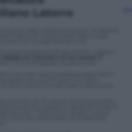
liano Latorre
Sfog
a di porto a Bari, sostiene la consorte. “Si dedica ai
enerale” e spera che i tempi indicati “dal tribunale
cominci con la lunga trafila dei rinvii”.
vizio presso la segretaria del capo di Stato maggiore
’obbligo per entrambi è di non lasciare il
e, in un commissariato di polizia, la loro
nticato il caso marò, la solidarietà degli italiani è
a. Spesso, per non dire quasi tutti i giorni,
icinanza e stima. È sempre stato il nostro punto
ra non finire mai. “È evidente che la nostra libertà
dimenticare che in passato la dignità dei fucilieri di
moglie del marò. “Credo che sia naturale e umano
a che continuare ad attendere gli sviluppi della
te”.