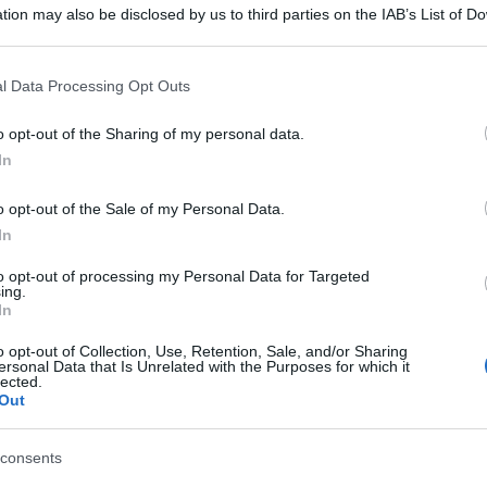
tion may also be disclosed by us to third parties on the IAB’s List of 
 that may further disclose it to other third parties.
 that this website/app uses one or more Google services and may gath
l Data Processing Opt Outs
including but not limited to your visit or usage behaviour. You may click 
 to Google and its third-party tags to use your data for below specifi
o opt-out of the Sharing of my personal data.
ogle consent section.
into per la nostra causa) auspichiamo che tenga in
In
so dei marò
” dichiara a
Panorama
Vania Ardito
, la
 Girone
. Assieme a
Massimiliano Latorre
, i due
o opt-out of the Sale of my Personal Data.
diana, sono stati dimenticati dalla politica, i media
In
to opt-out of processing my Personal Data for Targeted
della moglie di Girone
ing.
In
o opt-out of Collection, Use, Retention, Sale, and/or Sharing
ok uno sfogo sei anni dopo la morte di due
ersonal Data that Is Unrelated with the Purposes for which it
lected.
o dei marò, che si sono sempre dichiarati innocenti.
Out
o 2012, quando questa brutta storia ebbe inizio” ha
ni con dignità, dolore e libertà personale limitata e
E con
Panorama
aggiunge: “Durante questi anni
consents
urtroppo anche indietro. Dal 2012 nella nostra