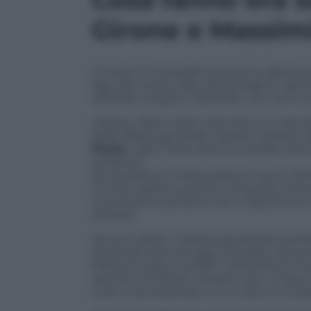
Girone e Massimi
Il marito è impiegato presso la capitaneri
figli, alla nostra casa, alla famiglia in g
arbitrale vengano rispettati, che non si ri
Latorre, l’altro marò coinvolto, è in ser
della Difesa, generale Claudio Graziano.
L
Paese
. Ogni mese devono andare a firmar
presenza.
Se la politica e l’informazione hanno dime
“l’unico aspetto positivo di questa vicend
incontriamo persone che ci esprimono v
di forza”.
Sei anni dopo, l’odissea giudiziaria semb
personale sia tutt’oggi vincolata, senza 
Marina è stata umiliata” sottolinea la 
sentirsi mortificati. Intanto non ci rest
corte internazionale con le dita incrocia