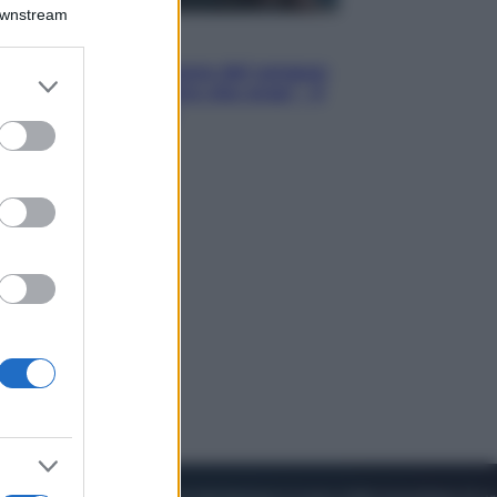
Downstream
Cinema
Robin Hood – Il prezzo del sangue:
er and store
Hugh Jackman, altro che eroe! – Il
to grant or
video in esclusiva
ed purposes