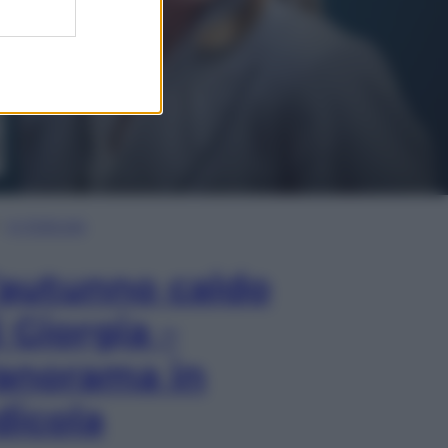
In Edicola
’autunno caldo
i Giorgia –
anorama in
dicola