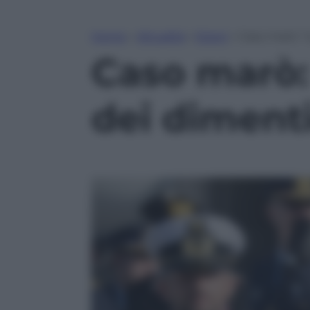
Home
»
Attualità
»
Esteri
»
Caso marò: “L
Caso marò: 
dei dimenti