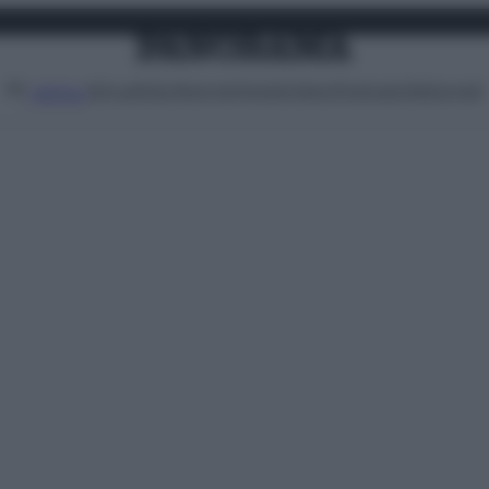
Attualità
Lifestyle
Moda
Video
Podcast
Abbonati
MENU