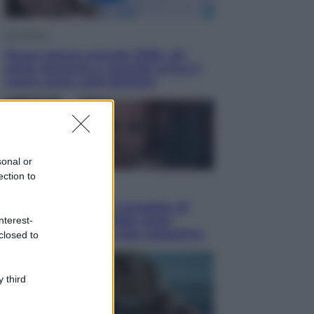
Economia
Nuovo bonus energia 2026, chi
potrà ottenerlo e quando arriva il
nuovo aiuto sulle bollette
sonal or
ection to
Televisione
Squid Game USA, il progetto di
David Fincher sarebbe stato
nterest-
accantonato. Ecco cosa sappiamo
closed to
 third