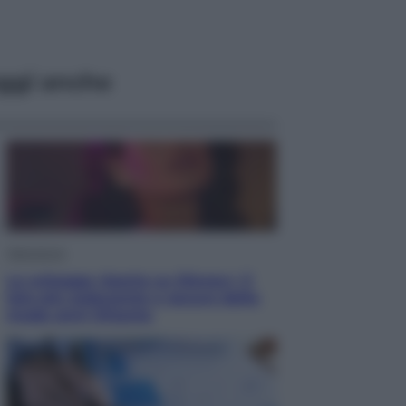
ggi anche
Televisione
Le schegge riporta su Disney+ il
lato più seducente e oscuro della
moda anni Ottanta