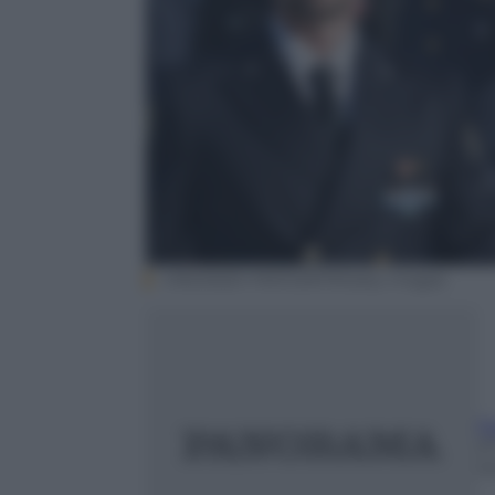
VINCENZO PINTO/AFP/Getty Images
F
2
m