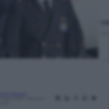
Le
austo Biloslavo
7 Marzo 2018
– Lettura: 4
inuti