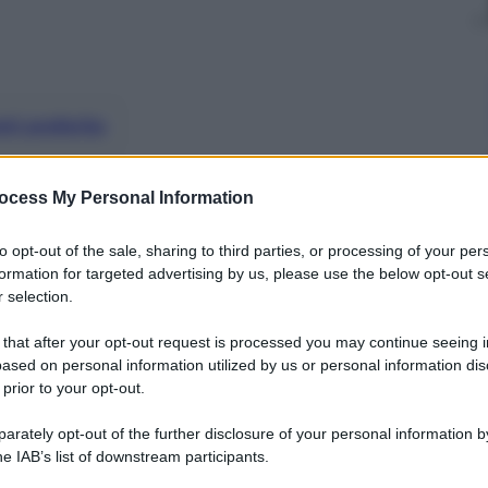
nti preferite
me la disattenzione della politica e
ocess My Personal Information
il governo indiano insiste con nuove
 sede del processo
to opt-out of the sale, sharing to third parties, or processing of your per
formation for targeted advertising by us, please use the below opt-out s
 selection.
 that after your opt-out request is processed you may continue seeing i
ased on personal information utilized by us or personal information dis
 prior to your opt-out.
rately opt-out of the further disclosure of your personal information by
he IAB’s list of downstream participants.