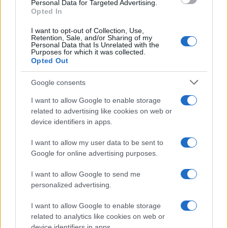
consent section.
Personal Data for Targeted Advertising.
Opted In
I want to opt-out of Collection, Use,
Retention, Sale, and/or Sharing of my
Personal Data that Is Unrelated with the
Purposes for which it was collected.
Opted Out
Google consents
I want to allow Google to enable storage
related to advertising like cookies on web or
device identifiers in apps.
I want to allow my user data to be sent to
Google for online advertising purposes.
I want to allow Google to send me
personalized advertising.
I want to allow Google to enable storage
related to analytics like cookies on web or
device identifiers in apps.