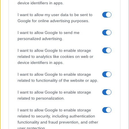
device identifiers in apps.
I want to allow my user data to be sent to
Google for online advertising purposes.
I want to allow Google to send me
personalized advertising.
I want to allow Google to enable storage
related to analytics like cookies on web or
device identifiers in apps.
I want to allow Google to enable storage
related to functionality of the website or app.
I want to allow Google to enable storage
related to personalization.
I want to allow Google to enable storage
related to security, including authentication
functionality and fraud prevention, and other
user protection.