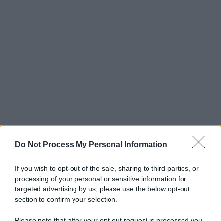
Do Not Process My Personal Information
If you wish to opt-out of the sale, sharing to third parties, or
processing of your personal or sensitive information for
targeted advertising by us, please use the below opt-out
section to confirm your selection.
Please note that after your opt-out request is processed you