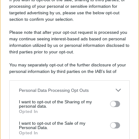
processing of your personal or sensitive information for
targeted advertising by us, please use the below opt-out
section to confirm your selection.
Please note that after your opt-out request is processed you
may continue seeing interest-based ads based on personal
information utilized by us or personal information disclosed to
third parties prior to your opt-out.
You may separately opt-out of the further disclosure of your
personal information by third parties on the IAB’s list of
downstream participants.
Personal Data Processing Opt Outs
This information may also be disclosed by us to third parties
on the IAB’s List of Downstream Participants that may further
I want to opt-out of the Sharing of my
disclose it to other third parties.
personal data.
Opted In
Please note that this website/app uses one or more Google
services and may gather and store information including but
I want to opt-out of the Sale of my
Personal Data.
not limited to your visit or usage behaviour. You may click to
Opted In
grant or deny consent to Google and its third-party tags to