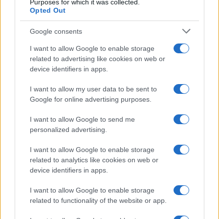
Purposes for which it was collected.
Opted Out
Google consents
I want to allow Google to enable storage
related to advertising like cookies on web or
device identifiers in apps.
I want to allow my user data to be sent to
Google for online advertising purposes.
I want to allow Google to send me
personalized advertising.
I want to allow Google to enable storage
related to analytics like cookies on web or
device identifiers in apps.
I want to allow Google to enable storage
related to functionality of the website or app.