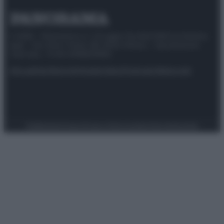
© 2025 – Panorama s.r.l. (Gruppo Società Editrice Italiana
spa) – Via Vittor Pisani 28, 20124 Milano – riproduzione
riservata – P.IVA 10518230965
Attualità
Lifestyle
Moda
Video
Podcast
Abbonati
Preferenze Privacy
Privacy Policy
Cookie Policy
Note legali