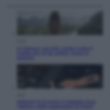
Viaggi
In Vietnam, con stile. Guida a tutto il
meglio che c’è da vedere, vivere (e
gustare)
Sport
Pellacani fa la storia: 5 medaglie d’oro
“Adesso voglio raggiungere le cinesi”