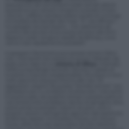
spauracchio dei temutissimi pirati somali, specie
quando le sue canzoni vengono suonate a tutto
volume. L’effetto sembra essere quello di una fuga
immediata dei banditi del mare. “E’ così efficace –
ha spiegato ancora Owens – che raramente gli
uomini del servizio di sicurezza arrivano alle armi.
Appena i pirati vengono assaliti da Britney, s ene
vanno il più rapidamente possibile”.
A spiegare il fenomeno può aiutare anche il fatto
che i mercantili che solcano le acque infestate dai
pirati sono date di un
sistema di difesa
, chiamato
LRAD (
Long Range Acoustic Device
), in grado di
investire a volume insopportabile chiunque si trovi
nello specchio d’acqua intorno alle navi. Gli
aggressori, respinti da queste “bombe sonore” non
sarebbero più in condizioni di attaccare i mercantili.
A quanto pare, da qualche tempo a questa parte le
navi britanniche avrebbero deciso di spingersi oltre,
sostituendo ai semplici sistemi acustici, vere e
proprie canzoni, attingendo appunto dal repertorio
di Britney Spears. Immediata l’ironia, con Steven
Jones, della
Security Association for the Maritime