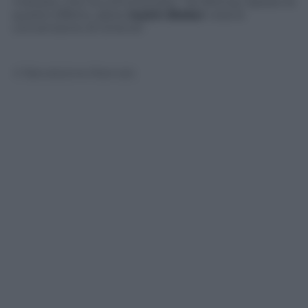
Industry
, che ha commentato: “Se Britney Spears fa
questo effetto, allora
Justin Bieber
viola la
convenzione di Ginevra”.
© Riproduzione Riservata