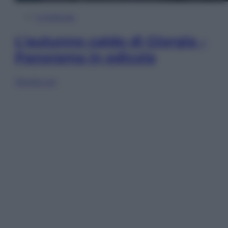
In Edicola
L’autunno caldo di Giorgia –
Panorama in edicola
Sfoglia ora