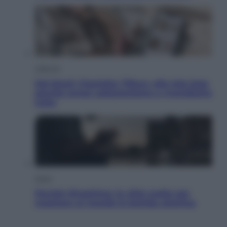
Lifestyle
Dal blush Charlotte Tilbury alle tote bag:
perché ormai collezioniamo e rivendiamo
tutto
Esteri
Perché Hiroshima: la città scelta per
mostrare al mondo la bomba atomica