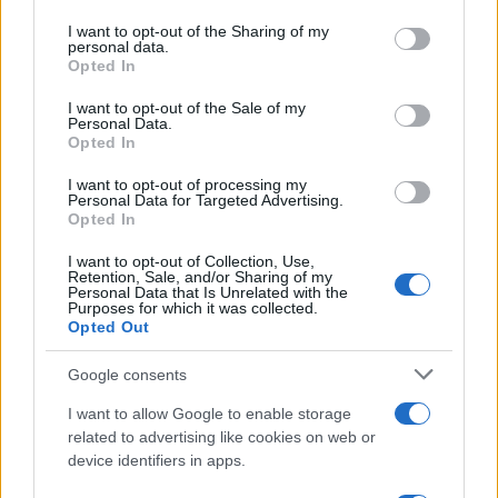
on the IAB’s List of Downstream Participants that may further
I want to opt-out of the Sharing of my
disclose it to other third parties.
personal data.
Opted In
Please note that this website/app uses one or more Google
services and may gather and store information including but
I want to opt-out of the Sale of my
Personal Data.
not limited to your visit or usage behaviour. You may click to
Opted In
grant or deny consent to Google and its third-party tags to
use your data for below specified purposes in below Google
I want to opt-out of processing my
consent section.
Personal Data for Targeted Advertising.
Opted In
I want to opt-out of Collection, Use,
Retention, Sale, and/or Sharing of my
Personal Data that Is Unrelated with the
Purposes for which it was collected.
Opted Out
Google consents
I want to allow Google to enable storage
related to advertising like cookies on web or
device identifiers in apps.