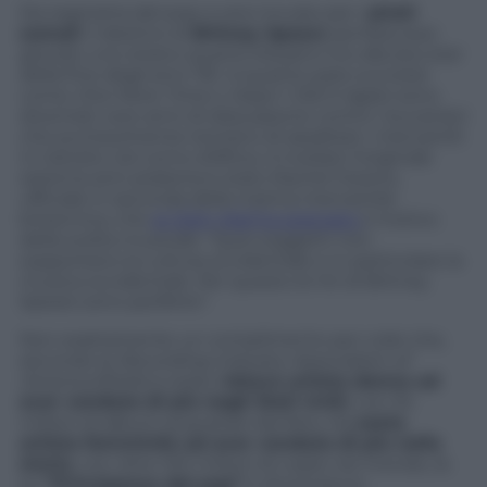
Da reginetta del pop a vero incubo per i
pirati
somali
: il destino di
Britney Spears
sembra aver
giocato uno strano quanto bizzarro tiro alla (ex) star
della fine degli anni ’90. A quanto pare successi
come
One More Time
o
Oops! I Did It Agian
sono
diventati vere armi di dissuasione contro i bucanieri
che puntaulmente tentano di assaltare i mercantili
in transito nel corno d’Africa. A rivelare l’originale
sistema anti-pirateria è stato Rachel Owens,
ufficiale in seconda della marina mercantile
britannica, che
al
Daily Mail
ha spiegato
il motivo
della scelta musicale: “Quei soggetti non
sopportano la cultura occidentale e in particolare la
musica occidentale. Per questo le hit di Britney
Spears sono perfette”.
Non esattamente un complimento per colei che,
secondo la
Recording Industry Association of
America
(RIAA) è stata l’
ottava artista donna ad
aver venduto di più negli Stati Uniti
, con 34
milioni di album acquistati dai fans. Da
sesta
artista femminile ad aver venduto di più nella
storia
, con oltre 100 milioni di copie nel mondo, la
ex
“Principessa del pop”
è diventata lo