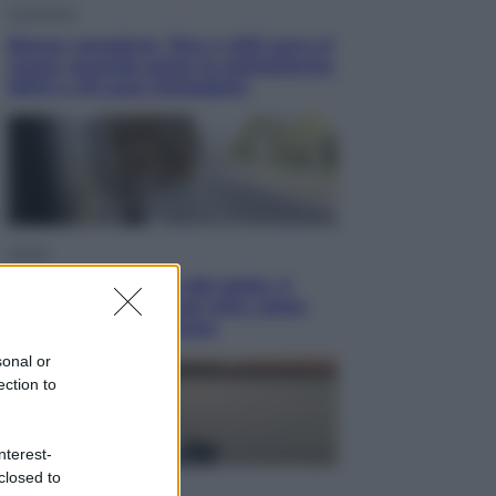
Economia
Bonus caregiver, fino a 400 euro al
mese: quando parte la piattaforma
INPS e chi può richiederlo
Viaggi
Giornata mondiale del gatto, è
boom di vacanze con loro: come
viaggiare senza stress
sonal or
ection to
nterest-
closed to
Lifestyle