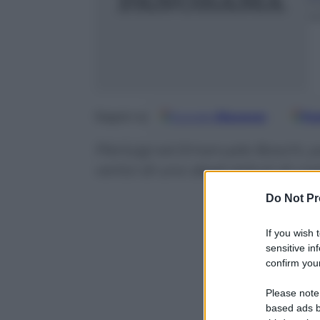
1
m
Google
Discover
Fo
Seguici su
Pierluigi ed Emanuele Boschi, pa
vertici di uno degli istituti di c
Do Not Pr
If you wish 
sensitive in
confirm your
Please note
based ads b