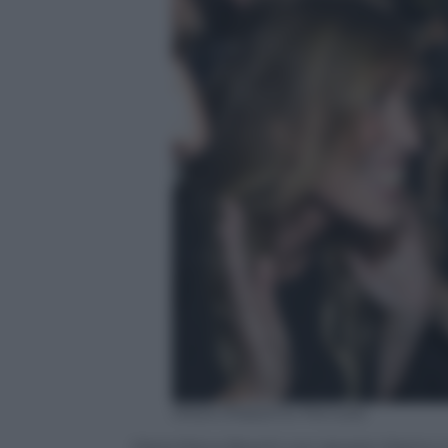
ANSA /Massimo Percossi
Maria Elena Boschi con Ignazio Marino i