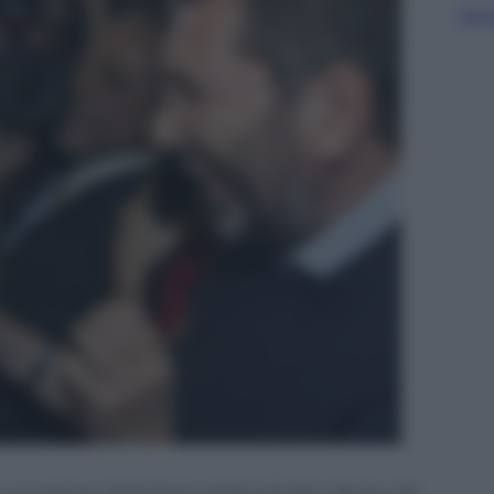
Sfog
n occasione della Festa dell’Unità Pd a Roma, 30