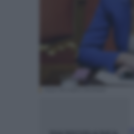
ANSA/ RICCARDO ANTIMIANI
C