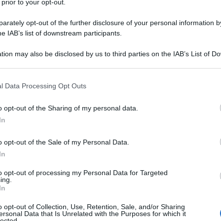
 prior to your opt-out.
rately opt-out of the further disclosure of your personal information by
he IAB’s list of downstream participants.
tion may also be disclosed by us to third parties on the IAB’s List of 
 that may further disclose it to other third parties.
andisce
Maria Elena Boschi
ospite della
 that this website/app uses one or more Google services and may gath
l Data Processing Opt Outs
Donne d’Italia”. Si lamenta, la responsabile delle
including but not limited to your visit or usage behaviour. You may click 
a finito sui giornali “non per quello che fa ma
 to Google and its third-party tags to use your data for below specifi
sue forze, di far finta che dietro la faccenda del
o opt-out of the Sharing of my personal data.
ogle consent section.
uella Etruria di cui il padre Pier Luigi è stato
In
igantesco
conflitto d’interessi
.
o opt-out of the Sale of my Personal Data.
In
to opt-out of processing my Personal Data for Targeted
ing.
In
o opt-out of Collection, Use, Retention, Sale, and/or Sharing
ersonal Data that Is Unrelated with the Purposes for which it
lected.