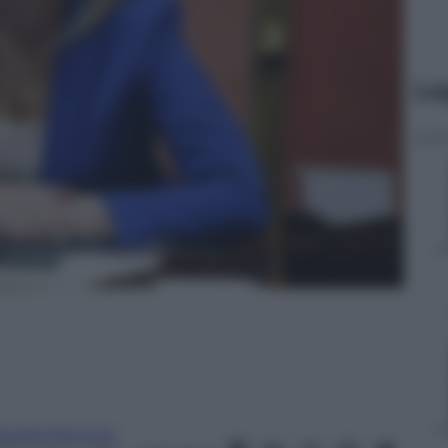
Le
laudia Daconto