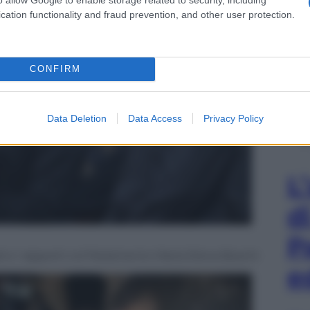
cation functionality and fraud prevention, and other user protection.
CONFIRM
Data Deletion
Data Access
Privacy Policy
L
d
P
li e i rapporti col Parlamento Maria Elena Boschi
e