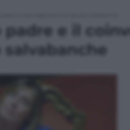
 padre e il coinvolgimento nel decreto salvabanche
 padre e il coi
o salvabanche