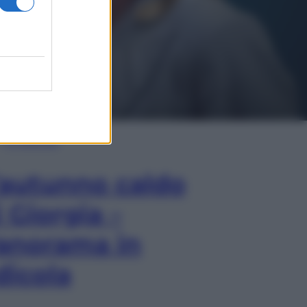
In Edicola
’autunno caldo
i Giorgia –
anorama in
dicola