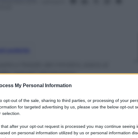
1 Dicembre 2015
– Lettura: 6
inuti
nti preferite
dre e fratello del ministro, erano ai
redito “salvati” dal governo
ocess My Personal Information
to opt-out of the sale, sharing to third parties, or processing of your per
formation for targeted advertising by us, please use the below opt-out s
 selection.
 that after your opt-out request is processed you may continue seeing i
ased on personal information utilized by us or personal information dis