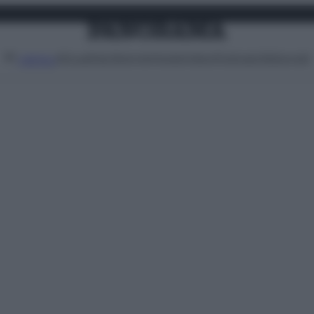
Attualità
Lifestyle
Moda
Video
Podcast
Abbonati
MENU