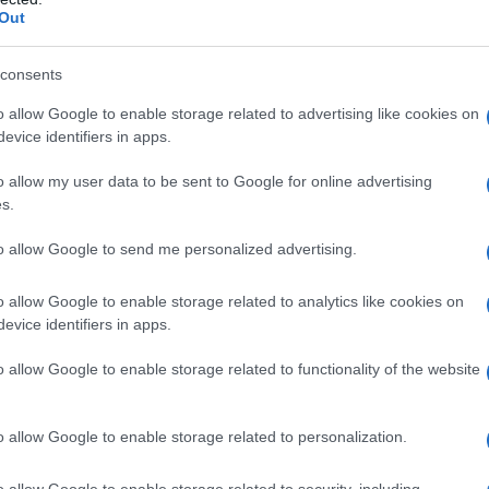
Out
consents
o allow Google to enable storage related to advertising like cookies on
evice identifiers in apps.
o allow my user data to be sent to Google for online advertising
s.
to allow Google to send me personalized advertising.
o allow Google to enable storage related to analytics like cookies on
evice identifiers in apps.
, Maria Elena Boschi, durante la presentazione del
stiniani a Roma, 03 dicembre 2015.
o allow Google to enable storage related to functionality of the website
o allow Google to enable storage related to personalization.
o allow Google to enable storage related to security, including