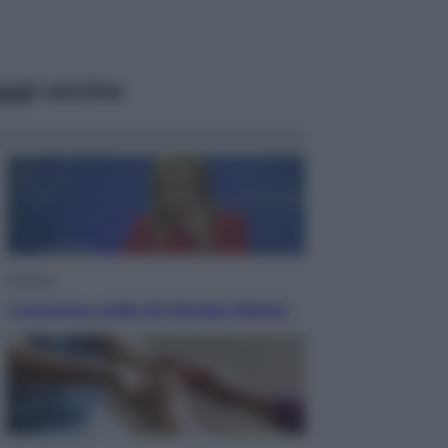
ggi anche
Politica
L’autunno caldo di Giorgia Meloni