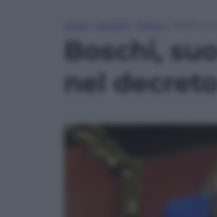
Home
»
Attualità
»
Politica
»
Boschi, suo
Boschi, suo
nel decret