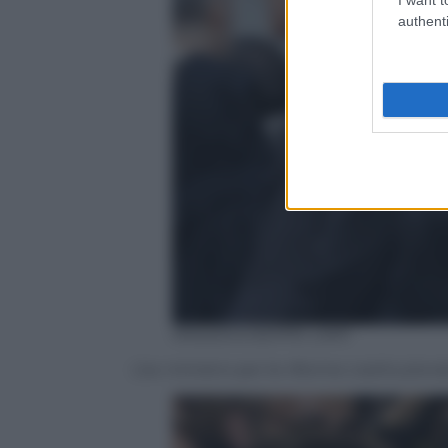
authenti
ANSA/GIUSEPPE LAMI
L’ex ministro per le riforme costituziona