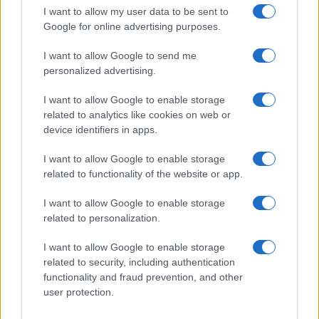
I want to allow my user data to be sent to
Google for online advertising purposes.
I want to allow Google to send me
personalized advertising.
I want to allow Google to enable storage
related to analytics like cookies on web or
device identifiers in apps.
I want to allow Google to enable storage
related to functionality of the website or app.
I want to allow Google to enable storage
related to personalization.
I want to allow Google to enable storage
related to security, including authentication
functionality and fraud prevention, and other
user protection.