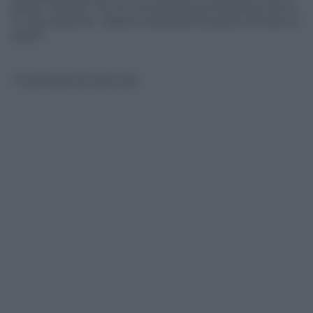
pena”. Dubbi? “Io no. La mia buona condotta non è
in discussione”. “Spero a febbraio di poter tornare in
pista”.
© Riproduzione Riservata