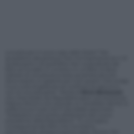
La scelta per il nuovo capo dello Stato? “Noi
guardiamo alla persona. Non ha importanza se e’ di
quella parte o di quell’altra. Non va giudicata dal
fatto se ha radici in un’area o in un’altra. Si deve
trattare di una persona seria, accettata da tutti.
Deve essere un garante per tutti quanti. Che svolga
il suo ruolo di garanzia nei confronti di ognuno e
non di una sola parte”. Parola di
Silvio Berlusconi
che intervistato da
Repubblica
apre così al premier
Matteo Renzi e non esclude un candidato dal Pd. Si
sofferma sul ruolo che Fi dovrebbe assumere:
“Dobbiamo concorrere all’elezione del nuovo
presidente della Repubblica”. “È una logica
conseguenza del fatto che noi stiamo
partecipando all’approvazione delle riforme. Noi