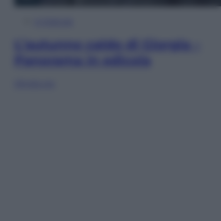
In Edicola
L’autunno caldo di Giorgia –
Panorama in edicola
Sfoglia ora