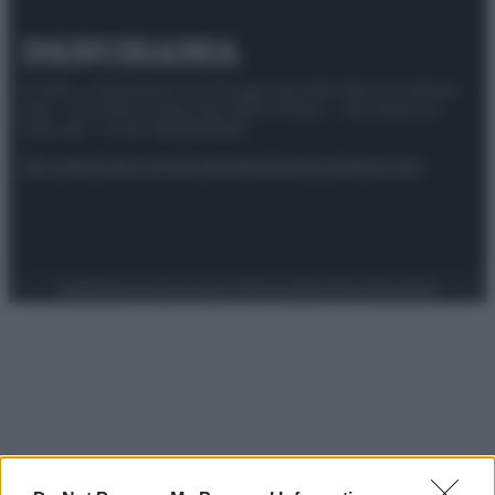
© 2025 – Panorama s.r.l. (Gruppo Società Editrice Italiana
spa) – Via Vittor Pisani 28, 20124 Milano – riproduzione
riservata – P.IVA 10518230965
Attualità
Lifestyle
Moda
Video
Podcast
Abbonati
Preferenze Privacy
Privacy Policy
Cookie Policy
Note legali