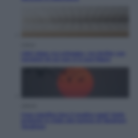
Cultura
Libri: dopo «Le schegge», tre thriller con
narratori di cui non ci si può fidare
Lifestyle
Cosa significa fare il medico oggi? Dalle
proteste in India alla lezione di Abraham
Verghese