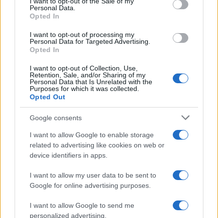
I want to opt-out of the Sale of my
Personal Data.
not limited to your visit or usage behaviour. You may click to
Opted In
grant or deny consent to Google and its third-party tags to
use your data for below specified purposes in below Google
I want to opt-out of processing my
consent section.
Personal Data for Targeted Advertising.
Opted In
I want to opt-out of Collection, Use,
Retention, Sale, and/or Sharing of my
Personal Data that Is Unrelated with the
Purposes for which it was collected.
Opted Out
Google consents
I want to allow Google to enable storage
related to advertising like cookies on web or
device identifiers in apps.
I want to allow my user data to be sent to
Google for online advertising purposes.
I want to allow Google to send me
personalized advertising.