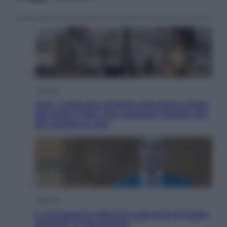
Cinema
Tony, il giovane Anthony Bourdain prima
del mito: il film che racconta l’estate che
gli cambiò la vita
Opinioni
Il vergognoso silenzio sugli hub di Pedro
Sanchez in Mauritania