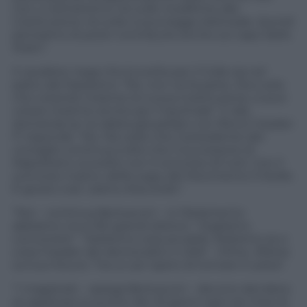
non ci sottrarremo nè sulle modifiche alla
Costituzione nè sulla nuova legge elettorale. Quindi
pensiamo di poter contribuire anche sul capo dello
Stato”.
Il cavaliere nega che la scelta per il Colle sia nel
patto del Nazareno: “No, non ne fa parte. Dico solo
che votando insieme la nuova Costituzione, si può
votare insieme anche per il Quirinale”. E alla
domanda se ne abbia già parlato con Renzi il leader
Fi risponde: “No. Ma vedo che il presidente del
consiglio continua a dire che il successore di
Napolitano va scelto con il concorso di tutti. Con il
concorso nostro, della Lega, del Movimento 5 Stelle.
È giusto cosi’, siamo d’accordo”.
“Noi – continua Berlusconi – in Parlamento
abbiamo circa 150 grandi elettori. “Vogliamo
concorrere”. “Vedremo cosa accadrà. Vedremo se e
cosa il leader dei democratici ci dirà”. Infine, riflette
sul suo futuro: “tra un po’ spero di tornare in pista”.
“I magistrati – spiega Berlusconi – devono decidere
se applicare lo sconto dei 45 giorni ogni sei mesi di