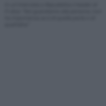
In un’intervista a Repubblica il leader di
FI dice: “Noi guardiamo alla persona, non
ha importanza se è di quella parte o di
quell’altra”