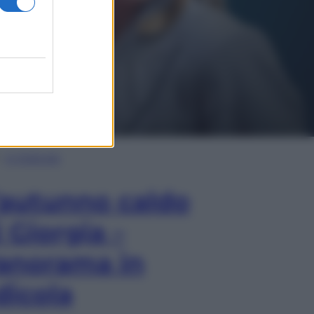
In Edicola
’autunno caldo
i Giorgia –
anorama in
dicola