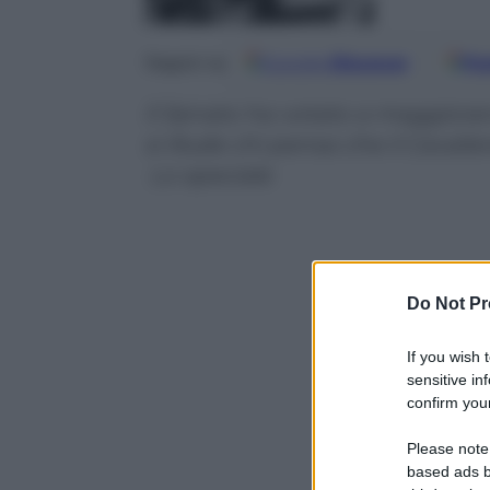
Google
Discover
Fo
Seguici su
Il Senato ha votato a maggioran
si illude chi pensa che il Cavalier
Lo speciale
Do Not Pr
If you wish 
sensitive in
confirm your
Please note
based ads b