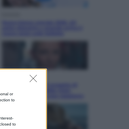
Economia
Nuovo bonus energia 2026, chi
potrà ottenerlo e quando arriva il
nuovo aiuto sulle bollette
Televisione
Squid Game USA, il progetto di
David Fincher sarebbe stato
sonal or
accantonato. Ecco cosa sappiamo
ection to
nterest-
closed to