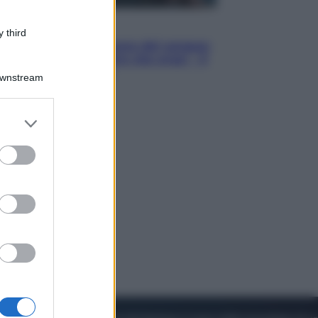
Cinema
 third
Robin Hood – Il prezzo del sangue:
Hugh Jackman, altro che eroe! – Il
video in esclusiva
Downstream
er and store
to grant or
ed purposes