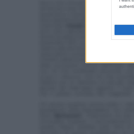
Non è vero che per la concessione del b
authenti
sentenza o aver iniziato a espiare la pen
quest’anno, il Quirinale comunicava: «Il
sensi dell’articolo 87, comma 11, della Co
colonnello
Joseph L. Romano III
, in re
anni, ndr) e alle pene accessorie (interdi
sentenza della Corte d’Appello di Milano
settembre 2012. La decisione è stata a
relativa alla domanda avanzata dal dif
osservazioni contrarie del procuratore g
ministro della Giustizia». Per la cronaca:
delle successive torture dell’imam A
non ha mai confessato alcunché, non
scusa a nessuno, non ha mai scontato
italiana era un latitante al pari del 
giunse dal Colle dopo appena 7 mesi d
con il parere contrario dei magistrati.
C’è ancora qualche anima bella o dan
presidente della Repubblica non pote
Silvio
Berlusconi
? Chiamiamo le cose 
concedere la grazia. Il provvedimento
questo Paese, sarebbe stato l’atto di
vent’anni di guerra combattuta nel no