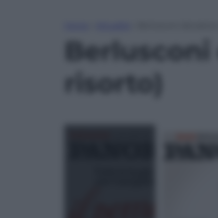
Home
»
Attualità
»
Berlusconi decaduto
Berlusconi
risorto)