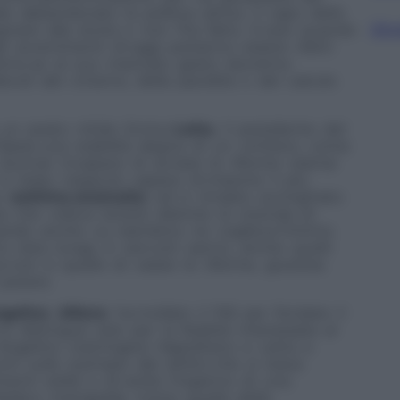
bbe abbandonato la politica attiva. Il capo dello
Sfog
narsi alla storia e non l’ha fatto. E solo quando
i avvenimenti di oggi potranno essere riletti
piremo se al suo mancato gesto dovremo
oli del cinismo, della pavidità o del calcolo
 un posto nitido Enrico
Letta
, il presidente del
Paese una stabilità degna di un cimitero, come
Journal.
Incapace di avviare le riforme oramai
non è stato neppure capace di imporre il più
 (
settima
anomalia
) ed è rimasto avvinghiato
a che voleva tenere distinte la vicenda di
 quando anche un bambino ne coglieva l’intimo
la vista lunga. E ora tutti sanno, anche quelli
ta non è quello di varare le riforme, giustizia
potere.
gelino Alfano
: ha mollato il Pdl per fondare il
i distingue solo per la fedeltà interessata al
Angelino costringere Napolitano e Letta a
cchi sullo scempio del diritto che si stava
ti solidi e di verità l’inganno di una
rbida e manigolda. Come quella della