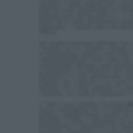
Cavaliere il quale, statene certi, avre
Stato ha avuto l’opportunità di conseg
giungerà quel famoso giorno in cui gl
senza veli e senza partigianerie ca
aggiungere i caratteri poco commendev
politico.
Nel quadro tenebroso dell’oggi trova
Consiglio che ha conferito a questo 
ha giustamente notato il
Wall Street 
improcrastinabili per l’Italia, Letta 
impercettibile distinguo sulla giustizia
al doroteismo stucchevole di una line
Berlusconi e le sorti dell’esecutivo
intreccio. Ma i bambini, si sa, hanno 
dell’asilo, che l’unico orizzonte di Let
compresa, ma quello di mantenere il 
E infatti eccoci all’ottava anomalia,
An
Nuovo centrodestra
, che al momento s
governo. Sarebbe toccato proprio ad 
guardare la realtà, a spalancare gli o
consumando, a denunciare con argomen
procedura interpretata in maniera to