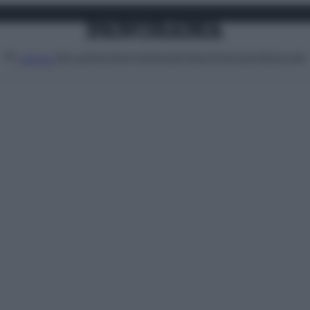
Attualità
Lifestyle
Moda
Video
Podcast
Abbonati
MENU