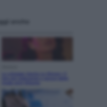
ggi anche
Televisione
Le schegge riporta su Disney+ il
lato più seducente e oscuro della
moda anni Ottanta