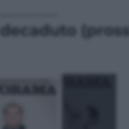
 (prossimamente risorto)
 decaduto (pro