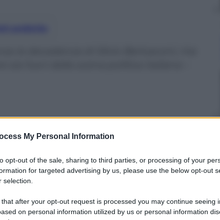
nti preferite
za la decadenza di Silvio Berlusconi, ma
e sia fuori dalla scena politica italiana –
ocess My Personal Information
to opt-out of the sale, sharing to third parties, or processing of your per
formation for targeted advertising by us, please use the below opt-out s
 selection.
 that after your opt-out request is processed you may continue seeing i
ased on personal information utilized by us or personal information dis