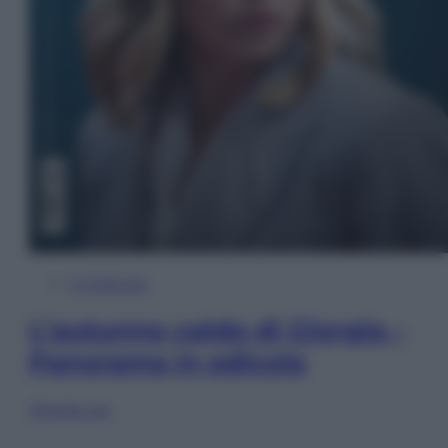
In Edicola
L’autunno caldo di Giorgia –
Panorama in edicola
Sfoglia ora