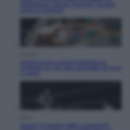
cittadinanza. Niente controlli e assegni
anche ai criminali
Economia
Materie prime: perché l’Intelligenza
Artificiale ha una sete insaziabile di rame
e uranio
Musica
Queen: il 9 agosto 1986 a Knebworth