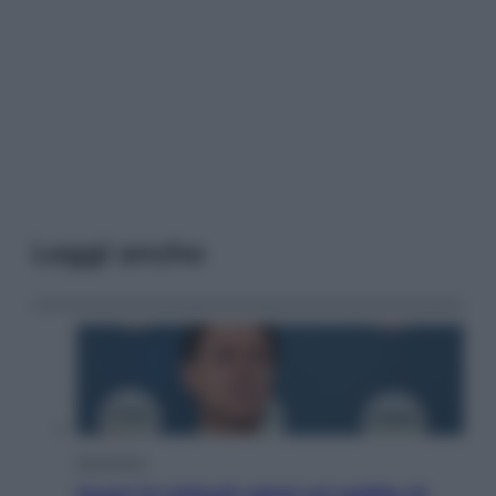
Leggi anche
Economia
Quasi 1,5 miliardi rubati col reddito di