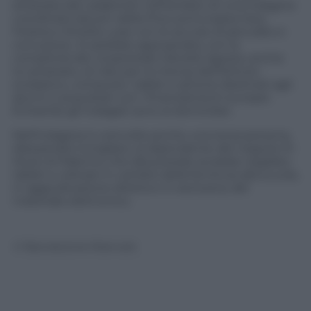
arrestata dai carabinieri nell’ambito di una indagine
coordinata dai pm della Procura Europea Gery
Ferarra e Amelia Luise con le accuse di peculato e
corruzione. Si sarebbe appropriata, con la
complicità del vicepreside Daniele Agosta, anche
lui arrestato, di cibo per la mensa dell’istituto
scolastico, computer, tablet e iphone destinati agli
alunni e acquistati con i finanziamenti europei.
Entrambi gli indagati sono ai domiciliari.
Nell’indagine è coinvolta anche una terza persona,
Alessandra Conigliaro, la dipendente del negozio R-
Store di Palermo che alla preside avrebbe regalato
tablet e cellulari in cambio della fornitura alla scuola,
in aggiudicazione diretta e in esclusiva, del
materiale elettronico.
© Riproduzione Riservata