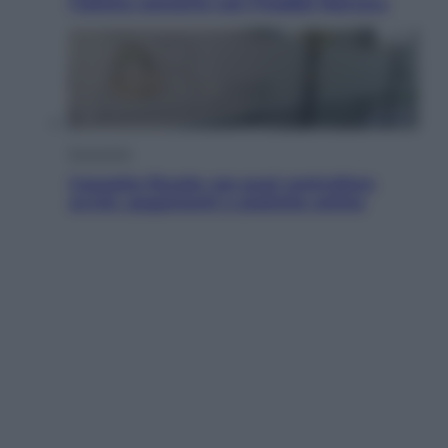
l’ultimo concerto con Freddie Mercury
Economia
Cassetto fiscale: ora puoi controllare
avvisi, pagamenti e pratiche online