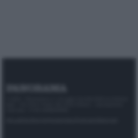
© 2025 – Panorama s.r.l. (Gruppo Società Editrice Italiana
spa) – Via Vittor Pisani 28, 20124 Milano – riproduzione
riservata – P.IVA 10518230965
Attualità
Lifestyle
Moda
Video
Podcast
Abbonati