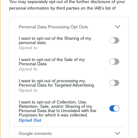
You may separately opt-out of the further disclosure of your
personal information by third parties on the IAB’s list of
downstream participants.
Personal Data Processing Opt Outs
This information may also be disclosed by us to third parties
on the IAB’s List of Downstream Participants that may further
I want to opt-out of the Sharing of my
disclose it to other third parties.
personal data.
Opted In
Please note that this website/app uses one or more Google
services and may gather and store information including but
I want to opt-out of the Sale of my
Personal Data.
not limited to your visit or usage behaviour. You may click to
Opted In
grant or deny consent to Google and its third-party tags to
use your data for below specified purposes in below Google
I want to opt-out of processing my
consent section.
Personal Data for Targeted Advertising.
Opted In
I want to opt-out of Collection, Use,
Retention, Sale, and/or Sharing of my
Personal Data that Is Unrelated with the
Purposes for which it was collected.
Opted Out
Google consents