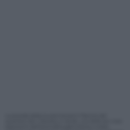
La preside della scuola Giovanni Falcone del
quartiere Zen, Daniela Lo Verde, una delle più note
esponenti dell’antimafia palermitana, è stata