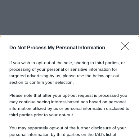
Do Not Process My Personal Information
If you wish to opt-out of the sale, sharing to third parties, or
processing of your personal or sensitive information for
targeted advertising by us, please use the below opt-out
section to confirm your selection.
Please note that after your opt-out request is processed you
may continue seeing interest-based ads based on personal
information utilized by us or personal information disclosed to
third parties prior to your opt-out.
You may separately opt-out of the further disclosure of your
personal information by third parties on the IAB’s list of