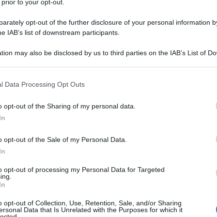
 prior to your opt-out.
 degli anni di piombo, ucciso da un
ntri tra Polizia e manifestanti di gruppi
rately opt-out of the further disclosure of your personal information by
e
he IAB’s list of downstream participants.
tion may also be disclosed by us to third parties on the IAB’s List of 
 that may further disclose it to other third parties.
 that this website/app uses one or more Google services and may gath
l Data Processing Opt Outs
including but not limited to your visit or usage behaviour. You may click 
 to Google and its third-party tags to use your data for below specifi
o opt-out of the Sharing of my personal data.
ogle consent section.
In
o opt-out of the Sale of my Personal Data.
In
to opt-out of processing my Personal Data for Targeted
ing.
In
o opt-out of Collection, Use, Retention, Sale, and/or Sharing
ersonal Data that Is Unrelated with the Purposes for which it
lected.