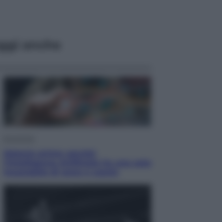
ggi anche
Economia
Materie prime: perché
l’Intelligenza Artificiale ha una sete
insaziabile di rame e uranio