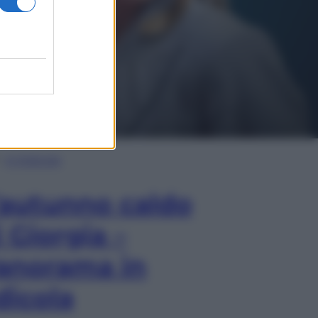
In Edicola
’autunno caldo
i Giorgia –
anorama in
dicola