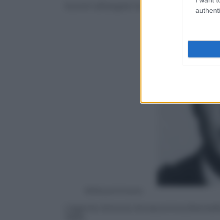
Scontri all’angolo tra via Larga e via Rastr
authenti
Wikicommons
L’agente Antonio Annarumma (Montefor
1969)