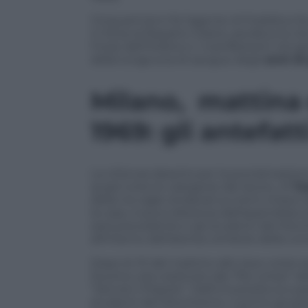
Cinquant’anni fa l’agente di Pubblica S
in forza al Reparto Celere, perdeva la vit
Forze dell’Ordine e i manifestanti nel g
della lunga scia di sangue degli
anni d
Milano,
mattina
1969: gli antefatt
La città era deserta per la proclamazion
quasi tutte le categorie del lavoro. Al
Te
delle tre sigle sindacali sui temi chiave d
la casa. A poca distanza dall’assemblea
sera precedente e gli studenti del Movi
all’interno dell’ateneo simbolo della co
Dopo le 10 del mattino altri due cortei 
Duomo, era costituito dai “filo-cinesi” del
“Servire il Popolo”. Dall’Università occ
studenti del Movimento. Il primo grupp