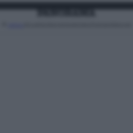
Attualità
Lifestyle
Moda
Video
Podcast
Abbonati
MENU