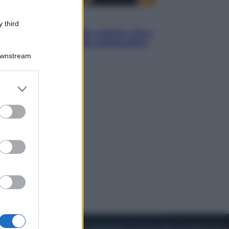
Viaggi
 third
Eclissi totale e stelle cadenti: dove
ammirare il cielo più spettacolare
dell’estate
Downstream
er and store
to grant or
ed purposes