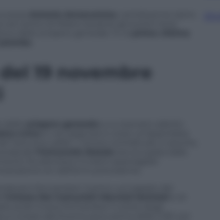
icurezza
Antonio Annarumma
, ventiduenne irpino
Sfog
a nel centro di Milano durante gli scontri tra le
iorno dello sciopero generale. Fu la
prima vittima
i piombo
.
 del 19 novembre
i
e dello
sciopero generale
a cui avevano aderito
atro Lirico
in via Larga era in corso un’assemblea
el’”autunno caldo”: i rinnovi contrattuali, il carovita,
 sindacale
l’Università Statale
era occupata dalla
mento Studentesco si erano asserragliati
ntestazione sin dall’anno precedente.
andavano formandosi: il primo, sul sagrato del
l’
Unione Dei Comunisti Marxisti-leninisti
e di
upata andò invece formandosi il corteo degli
o si mosse dal Duomo poco prima delle 11:30 con