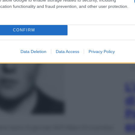
elli il 19 novembre 1969. Sulla sinistra il teatro Lirico
cation functionality and fraud prevention, and other user protection.
CONFIRM
Data Deletion
Data Access
Privacy Policy
L
d
P
e
te Irpino, 10 gennaio 1947-Milano 19 novembre