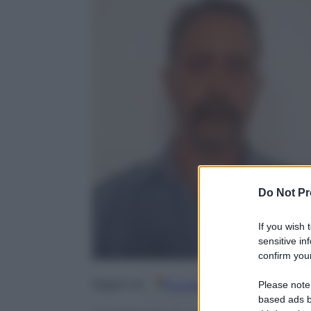
Do Not Pr
If you wish 
sensitive in
confirm your
Google
Discover
Fo
Seguici su
Please note
based ads b