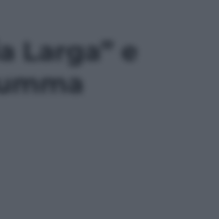
ia Larga” e
arumma