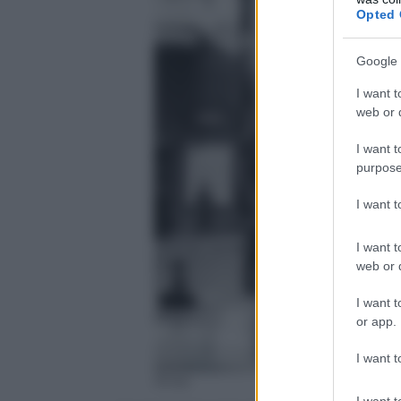
Opted 
Google 
I want t
web or d
I want t
purpose
I want 
I want t
web or d
I want t
or app.
I want t
Ansa
I want t