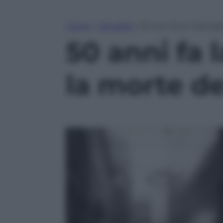
Home
»
Attualità
»
50 anni fa la “batta
50 anni fa l
la morte d