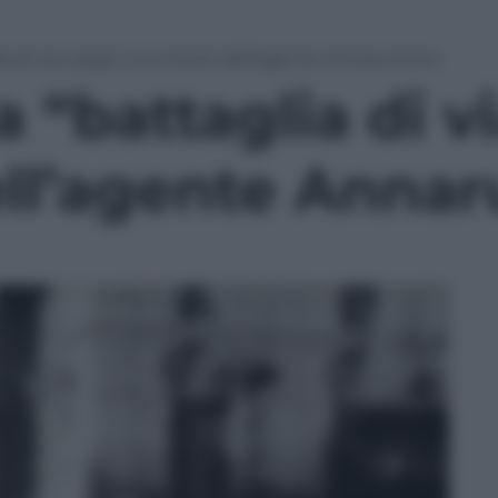
glia di via Larga” e la morte dell’agente Annarumma
a “battaglia di v
ell’agente Ann