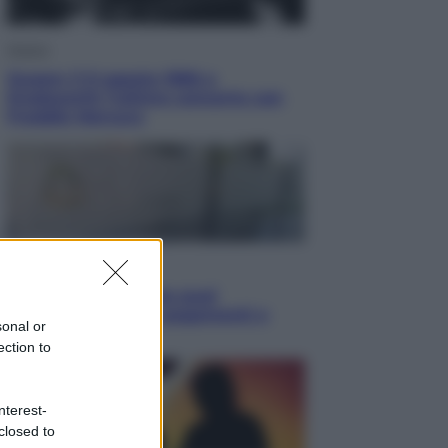
Musica
Queen: il 9 agosto 1986 a
Knebworth l’ultimo concerto con
Freddie Mercury
Economia
Cassetto fiscale: ora puoi
controllare avvisi, pagamenti e
sonal or
pratiche online
ection to
nterest-
closed to