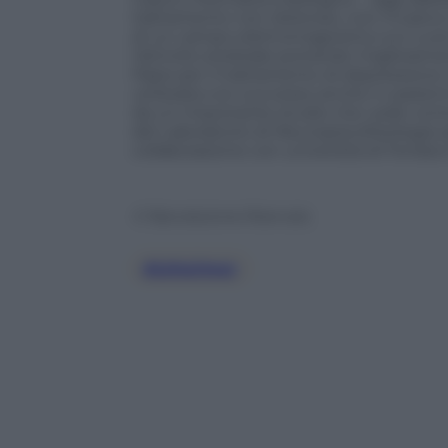
trattamento non doloroso, non invasivo 
di un campo elettromagnetico sul cuoio
l’attività cerebrale portando miglioramen
Paesi per il trattamento di depressione
utilizzata con successo anche in pazie
da un importante studio che vede come
del Laboratorio di Neuropsicofisiologia 
collaborazione con università di Ferrara 
© Riproduzione Riservata
Alzheimer