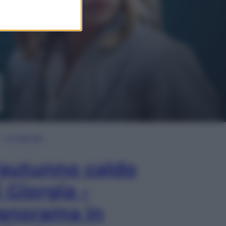
In Edicola
’autunno caldo
i Giorgia –
anorama in