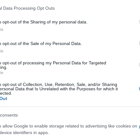
 that this website/app uses one or more Google services and may gath
l Data Processing Opt Outs
including but not limited to your visit or usage behaviour. You may click 
 to Google and its third-party tags to use your data for below specifi
o opt-out of the Sharing of my personal data.
ogle consent section.
In
o opt-out of the Sale of my Personal Data.
In
to opt-out of processing my Personal Data for Targeted
ing.
 in casa è una di quelle notizie capaci di cambiare,
In
atti di una malattia subdola, davanti alla quale siamo
umane, sentimentali, psicologiche in tutti coloro
o opt-out of Collection, Use, Retention, Sale, and/or Sharing
ersonal Data that Is Unrelated with the Purposes for which it
lected.
Out
 da vicino tutta la famiglia – spiega il dottor
o in medicina interna e malattie metaboliche
que.it
) – sia da un punto di vista emotivo che
consents
ona malata richiede grandi capacità di adattamento
genze del malato dovute all’inevitabile progressione
o allow Google to enable storage related to advertising like cookies on
iliari sono molteplici e riguardano l’accettazione (o
evice identifiers in apps.
amenti di ruolo (da coniuge o figlio a genitore), il