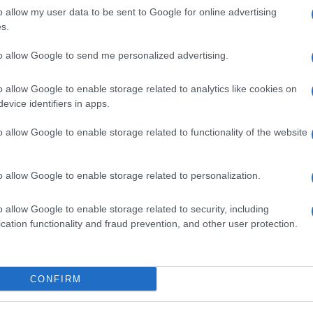
uenti».
o allow my user data to be sent to Google for online advertising
ne cronica e degenerativa che provoca la perdita di
s.
, in realtà, non sono ancora in grado di confermarla
 fanno uso delle immagini (come Tac, Spect,
to allow Google to send me personalized advertising.
intomi e sul modo in cui progrediscono nel tempo. I
ati da problemi di memoria nel ricordare eventi
o allow Google to enable storage related to analytics like cookies on
ente e peggiora gradualmente e inesorabilmente
evice identifiers in apps.
o allow Google to enable storage related to functionality of the website
o allow Google to enable storage related to personalization.
cui una possibile predisposizione genetica.
tario – spiega il dottor Castelli – esistono
o allow Google to enable storage related to security, including
 vita che possono influenzare positivamente o
a.
cation functionality and fraud prevention, and other user protection.
 attivi con interessi e attività mentali stimolanti,
a progressione della malattia e il declino cognitivo.
importante: aumentare il consumo di frutta e
CONFIRM
i ricchi di grassi saturi può aiutare mentre bere
mente da evitare. È consigliabile svolgere esercizio