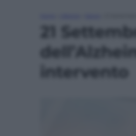
Home
»
Lifestyle
»
Salute
»
21 Settembre
21 Settemb
dell’Alzhei
intervento