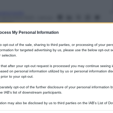
ndrea Soglio
1 Settembre 2023
– Lettura:
 minuti
ocess My Personal Information
to opt-out of the sale, sharing to third parties, or processing of your per
formation for targeted advertising by us, please use the below opt-out s
 selection.
nti preferite
 that after your opt-out request is processed you may continue seeing i
ti e caregiver per gestire al meglio una
ased on personal information utilized by us or personal information dis
 cura definitiva
 prior to your opt-out.
rately opt-out of the further disclosure of your personal information by
he IAB’s list of downstream participants.
tion may also be disclosed by us to third parties on the IAB’s List of 
 that may further disclose it to other third parties.