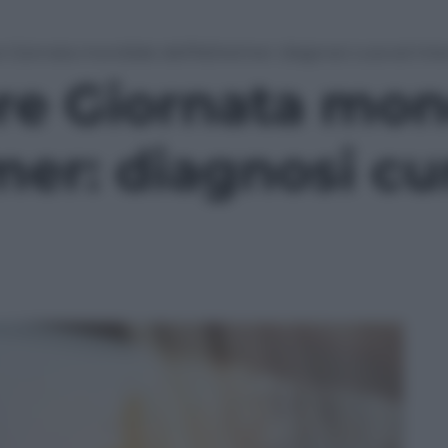
 Giornata mondiale dell’Alzheimer: diagnosi cura ed int
re Giornata mon
mer: diagnosi cu