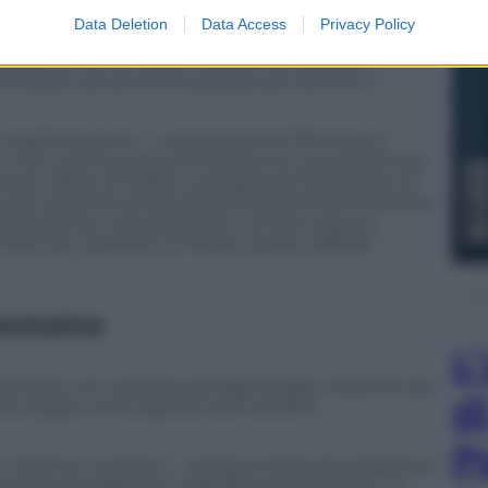
Data Deletion
Data Access
Privacy Policy
ognitive può fornire un contributo essenziale:
pia e le arti. È inoltre importante coltivare i
artecipare ad attività di gruppo per favorire il
 esplicitamente – una persona di riferimento
i che in prima persona fornisce le cure dirette per
er offrire al malato una figura di riferimento, la
può condurre al riacutizzarsi di dinamiche familiari
ande pazienza, comprensione e amore verso la
iave per superare al meglio questo difficile
isolutiva
L
urtroppo non esistono ad oggi terapie risolutive per
d
do a passi molto spediti sia in ambito
P
 il declino cognitivo – spiega la dottoressa Beatrice
iamo la stimolazione magnetica transcranica: un