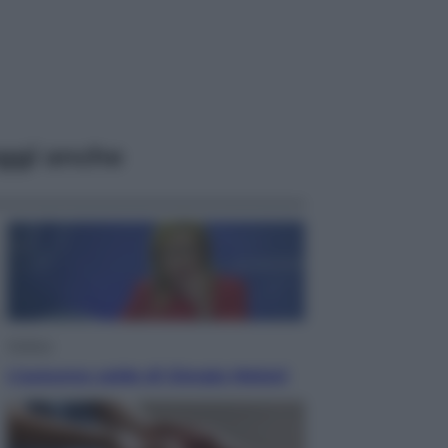
ggi anche
Politica
L’autunno caldo di Giorgia Meloni