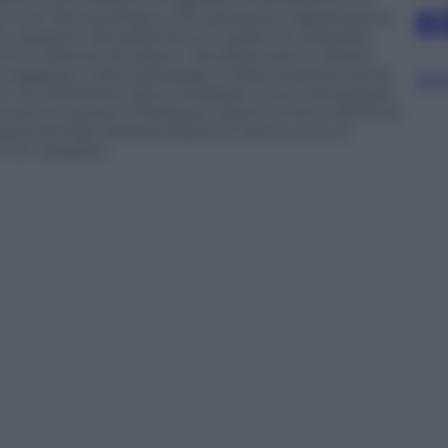
e
e non farmacologico che attraverso l’applicazione
 capelluto del paziente è in grado di modulare
ti in diverse situazioni. Già approvata in diversi
 maggiore e altre patologie, è stata recentemente
Sfog
nti con Alzheimer lieve-moderato come dimostrato
 primo autore il Professor Giacomo Koch direttore
sperimentale della fondazione Santa Lucia, in
e Tor Vergata».