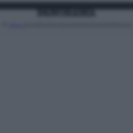
Attualità
Lifestyle
Moda
Video
Podcast
Abbonati
MENU