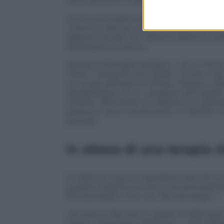
fisico almeno 3 volte a settimana».
Anche stimolare la mente con attività c
«Giochi e lettura, ma anche la musicotera
rapporti sociali e le relazioni affettive, p
benessere emotivo».
Spesso la famiglia designa – più o meno
come “caregiver principale”, ovvero colu
un lungo periodo di tempo. Seppur utile p
designazione di un caregiver principale 
irrisolte. Affrontare la malattia con gr
persona cara è certamente un fattore ch
periodo.
In attesa di una terapia r
Si tratta di misure importanti perché p
questa malattia, la ricerca sta proceden
farmacologico che non farmacologico.
«Accanto a farmaci in grado di rallentare
Casoni, Psichiatra a Bologna – oggi abb