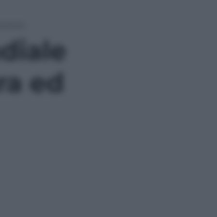
ervento
diale
ra ed