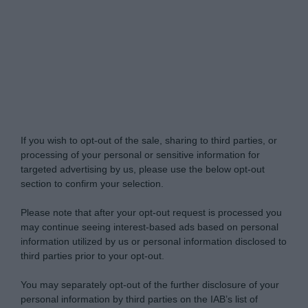
Do Not Process My Personal Information
If you wish to opt-out of the sale, sharing to third parties, or
processing of your personal or sensitive information for
targeted advertising by us, please use the below opt-out
section to confirm your selection.
Please note that after your opt-out request is processed you
may continue seeing interest-based ads based on personal
information utilized by us or personal information disclosed to
third parties prior to your opt-out.
You may separately opt-out of the further disclosure of your
personal information by third parties on the IAB’s list of