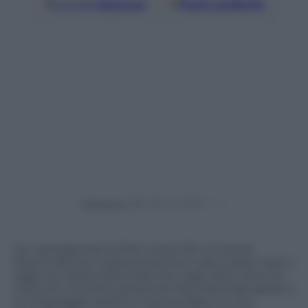
Google
Discover
Fonti preferite
Powered by
Tra i protagonisti di Pitti Uomo 110 c’è anche
Psycho Bunny, il brand premium nato a New York e
oggi con sede a Montreal che negli ultimi anni ha
costruito una forte presenza internazionale grazie a
un linguaggio estetico riconoscibile e a una