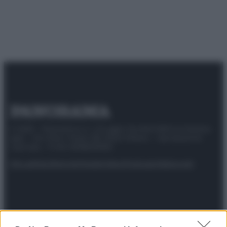
© 2025 – Panorama s.r.l. (Gruppo Società Editrice Italiana
spa) – Via Vittor Pisani 28, 20124 Milano – riproduzione
riservata – P.IVA 10518230965
Attualità
Lifestyle
Moda
Video
Podcast
Abbonati
Preferenze Privacy
Privacy Policy
Cookie Policy
Note legali