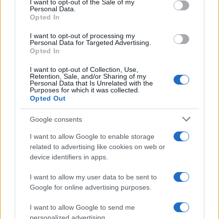
I want to opt-out of the Sale of my
Personal Data.
not limited to your visit or usage behaviour. You may click to
Opted In
grant or deny consent to Google and its third-party tags to
use your data for below specified purposes in below Google
I want to opt-out of processing my
consent section.
Personal Data for Targeted Advertising.
Opted In
I want to opt-out of Collection, Use,
Retention, Sale, and/or Sharing of my
Personal Data that Is Unrelated with the
Purposes for which it was collected.
Opted Out
Google consents
I want to allow Google to enable storage
related to advertising like cookies on web or
device identifiers in apps.
I want to allow my user data to be sent to
Google for online advertising purposes.
I want to allow Google to send me
personalized advertising.