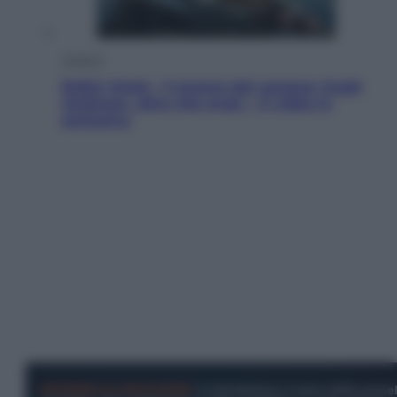
Cinema
Robin Hood – Il prezzo del sangue: Hugh
Jackman, altro che eroe! – Il video in
esclusiva