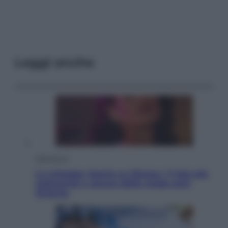
Leggi anche
Televisione
Le schegge riporta su Disney+ il lato più
seducente e oscuro della moda anni
Ottanta