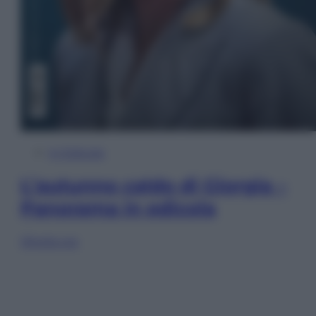
In Edicola
L’autunno caldo di Giorgia –
Panorama in edicola
Sfoglia ora