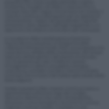
proposta che unisce qualità sartoriale e spirito
irriverente. Fondato nel 2005 e cresciuto fino a
contare oltre 200 negozi monomarca nel mondo, il
marchio continua a distinguersi per la capacità di
reinterpretare i classici del guardaroba maschile
attraverso colori vibranti, dettagli inaspettati e un
approccio che sfida le convenzioni del menswear.
In occasione della manifestazione fiorentina,
Psycho Bunny presenta un’anteprima della
collezione Primavera Estate 2027, una proposta che
ruota attorno all’idea della condivisione, del tempo
trascorso all’aria aperta e del piacere di ritrovarsi
con le persone più care. A tradurre questo
immaginario in abiti è una palette energica,
costruita su contrasti cromatici intensi e tonalità
luminose che evocano l’atmosfera spensierata della
bella stagione.
Fedele al proprio DNA, il brand continua inoltre a
sperimentare sull’iconico logo del coniglio,
elemento distintivo che viene reinterpretato
attraverso nuove lavorazioni, tecniche di cucitura
originali e texture inedite. Il risultato è una