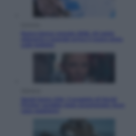
Economia
Nuovo bonus energia 2026, chi potrà
ottenerlo e quando arriva il nuovo aiuto
sulle bollette
Televisione
Squid Game USA, il progetto di David
Fincher sarebbe stato accantonato. Ecco
cosa sappiamo