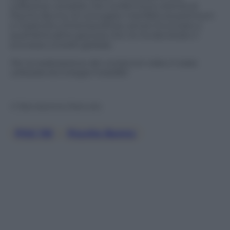
collezione versatile che conferma la volontà di
Psycho Bunny di coniugare manifattura premium
e creatività contemporanea, senza rinunciare a
quell’attitudine giocosa che ne ha decretato il
successo a livello globale.
Per la realizzazione dei contenuti video è stata
utilizzata tecnologia Insta360
© Riproduzione Riservata
Pitti 110
, 
Psycho Bunny