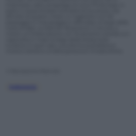
Indonesia, vasto arcipelago di circa 17mila isole, in
parte a causa di bassi standard di sicurezza. Già
all’inizio di questo mese un traghetto con 65
passeggeri e l’equipaggio è affondato al largo della
costa di Bali, uccidendo 18 persone. E ancora, a
marzo un’imbarcazione con 16 persone a bordo si è
capovolta in mare al largo della stessa isola
turistica: in quel caso una donna australiana è
morta e almeno un’altra persona è rimasta ferita.
© Riproduzione Riservata
Indonesia