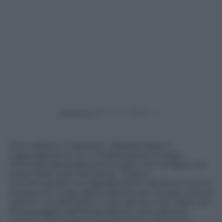
Powered by
Sono almeno 11 persone i dispersi dopo il
capovolgimento di un’imbarcazione al largo
dell’isola indonesiana di Sumatra che navigava nei
pressi delle Isole Mentawai. “Stiamo
concentrandoci sul rastrellamento dell’area intorno
al presunto luogo dell’incidente per trovare tutte le
vittime”, ha dichiarato il capo dei soccorsi. Sette dei
18 passeggeri dell’imbarcazione sono già stati
ritrovati. Gli incidenti marittimi non sono rari in