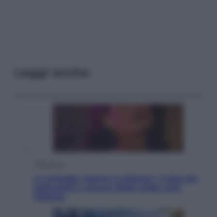
Leggi anche
Televisione
Le schegge riporta su Disney+ il lato più
seducente e oscuro della moda anni
Ottanta