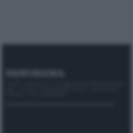
© 2025 – Panorama s.r.l. (Gruppo Società Editrice Italiana
spa) – Via Vittor Pisani 28, 20124 Milano – riproduzione
riservata – P.IVA 10518230965
Attualità
Lifestyle
Moda
Video
Podcast
Abbonati