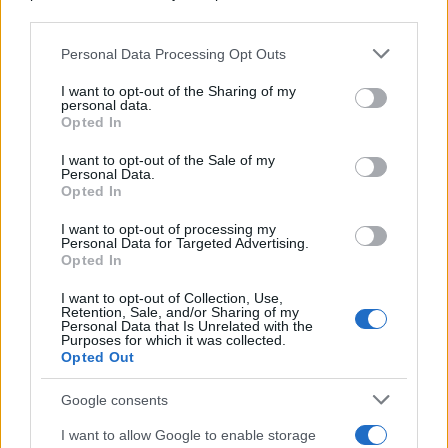
downstream participants.
Personal Data Processing Opt Outs
This information may also be disclosed by us to third parties
on the IAB’s List of Downstream Participants that may further
I want to opt-out of the Sharing of my
disclose it to other third parties.
personal data.
Opted In
Please note that this website/app uses one or more Google
services and may gather and store information including but
I want to opt-out of the Sale of my
Personal Data.
not limited to your visit or usage behaviour. You may click to
Opted In
grant or deny consent to Google and its third-party tags to
use your data for below specified purposes in below Google
I want to opt-out of processing my
consent section.
Personal Data for Targeted Advertising.
Opted In
I want to opt-out of Collection, Use,
Retention, Sale, and/or Sharing of my
Personal Data that Is Unrelated with the
Purposes for which it was collected.
Opted Out
Google consents
I want to allow Google to enable storage