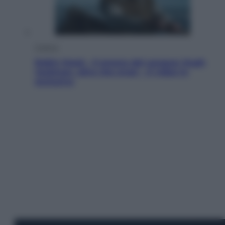
Cinema
Robin Hood – Il prezzo del sangue: Hugh
Jackman, altro che eroe! – Il video in
esclusiva