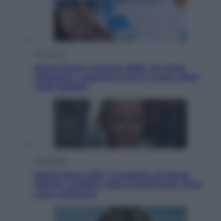
Economia
Nuovo bonus energia 2026, chi potrà
ottenerlo e quando arriva il nuovo aiuto
sulle bollette
Televisione
Squid Game USA, il progetto di David
Fincher sarebbe stato accantonato. Ecco
cosa sappiamo