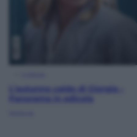
In Edicola
L’autunno caldo di Giorgia –
Panorama in edicola
Sfoglia ora