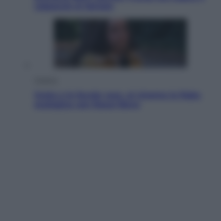
colpaccio al Senato
Cinema
Greta e le favole vere, al cinema la fiaba
ecologica con Raoul Bova