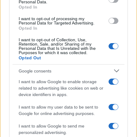
Personal Data.
not limited to your visit or usage behaviour. You may click to
Opted In
grant or deny consent to Google and its third-party tags to
use your data for below specified purposes in below Google
I want to opt-out of processing my
consent section.
Personal Data for Targeted Advertising.
Opted In
I want to opt-out of Collection, Use,
Retention, Sale, and/or Sharing of my
Personal Data that Is Unrelated with the
Purposes for which it was collected.
Opted Out
Google consents
I want to allow Google to enable storage
related to advertising like cookies on web or
device identifiers in apps.
I want to allow my user data to be sent to
Google for online advertising purposes.
I want to allow Google to send me
personalized advertising.