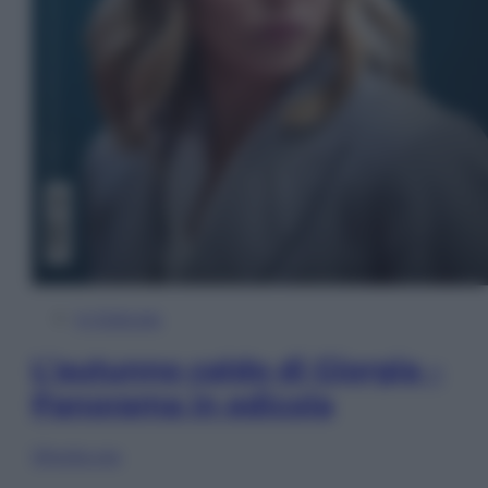
In Edicola
L’autunno caldo di Giorgia –
Panorama in edicola
Sfoglia ora