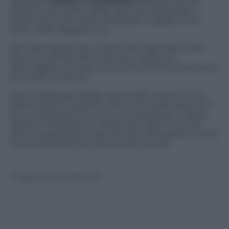
delle due
scosse
di
terremoto
della sera del 26
ottobre. Gran parte delle case sono lesionate e
quasi tutte sono state dichiarate inagibili. Crolli
sono visibili dappertutto.
Nel video girato da un drone dei Vigili del Fuoco
racconta la forza del terremoto capace di
distruggere non solo costruzioni antiche ma anche
strutture moderne.
Sono migliaia gli sfollati ancora alla ricerca di una
sistemazione. Il premier Renzi ha confermato ieri il
suo no all’ipotesi di una nuova tendopoli. Troppo
rigide le temperature della notte (già vicine allo
zero in questi giorni) per pensare di superare i mesi
ancor più freddi che stanno per arrivare
© Riproduzione Riservata