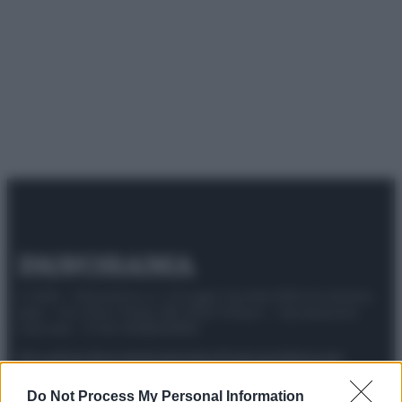
© 2025 – Panorama s.r.l. (Gruppo Società Editrice Italiana
spa) – Via Vittor Pisani 28, 20124 Milano – riproduzione
riservata – P.IVA 10518230965
Attualità
Lifestyle
Moda
Video
Podcast
Abbonati
Do Not Process My Personal Information