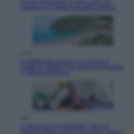
Perché Hiroshima: la città scelta per
mostrare al mondo la bomba atomica
Viaggi
La Thailandia segreta è sul mare: 8
luoghi tra delfini rosa, grotte di smeraldo
e villaggi sull’acqua
Esteri
Il «Mamdani del Michigan» vince le
primarie dem: perché Trump ora sogna il