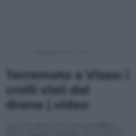
Powered by
Terremoto a Visso: i
crolli visti dal
drone | video
Ecco come appare il centro storico di
Visso
, il
paesino delle Marche sui Monti Sibillini epicentro