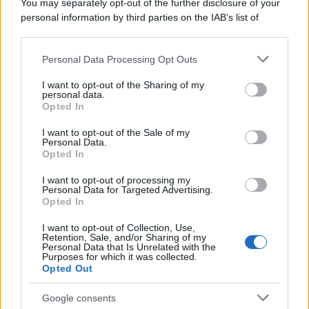
You may separately opt-out of the further disclosure of your
personal information by third parties on the IAB’s list of
downstream participants.
Personal Data Processing Opt Outs
This information may also be disclosed by us to third parties
on the IAB’s List of Downstream Participants that may further
I want to opt-out of the Sharing of my
disclose it to other third parties.
personal data.
Opted In
Please note that this website/app uses one or more Google
services and may gather and store information including but
I want to opt-out of the Sale of my
Personal Data.
not limited to your visit or usage behaviour. You may click to
Opted In
grant or deny consent to Google and its third-party tags to
use your data for below specified purposes in below Google
I want to opt-out of processing my
consent section.
Personal Data for Targeted Advertising.
Opted In
I want to opt-out of Collection, Use,
Retention, Sale, and/or Sharing of my
Personal Data that Is Unrelated with the
Purposes for which it was collected.
Opted Out
Google consents