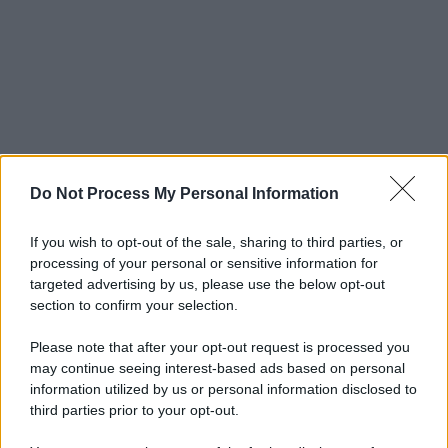
Do Not Process My Personal Information
If you wish to opt-out of the sale, sharing to third parties, or
processing of your personal or sensitive information for
targeted advertising by us, please use the below opt-out
section to confirm your selection.
Please note that after your opt-out request is processed you
may continue seeing interest-based ads based on personal
information utilized by us or personal information disclosed to
third parties prior to your opt-out.