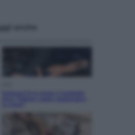
ggi anche
Sport
Pellacani fa la storia: 5 medaglie
d’oro “Adesso voglio raggiungere
le cinesi”