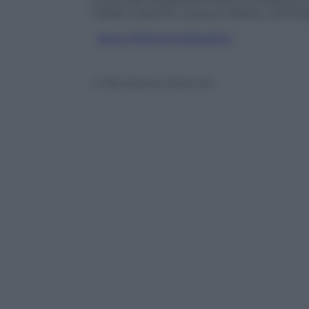
eventuali irregolarità nella concessione
inalato carbone e paura. Adesso, all’ombr
Segui @AntonioRossitto
© Riproduzione Riservata