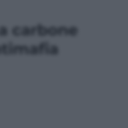
 a carbone
ntimafia