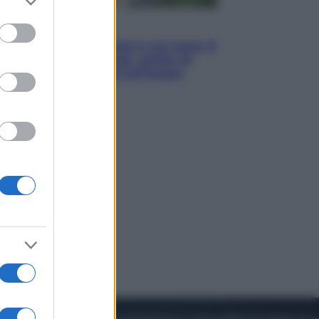
to grant or
ed purposes
Viaggi
La Thailandia segreta è sul mare: 8
luoghi tra delfini rosa, grotte di
smeraldo e villaggi sull’acqua