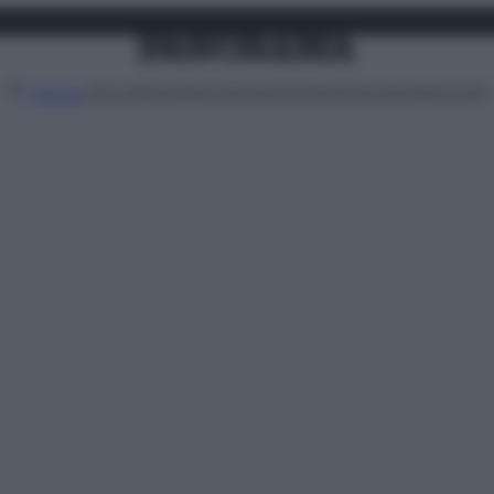
Attualità
Lifestyle
Moda
Video
Podcast
Abbonati
MENU