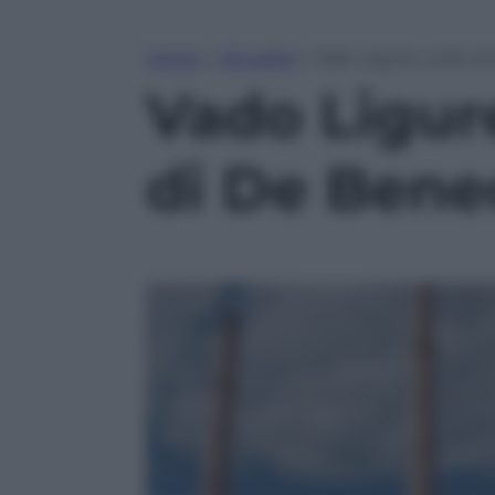
Home
»
Attualità
»
Vado Ligure, sulla c
Vado Ligure
di De Bened