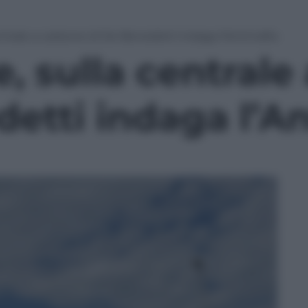
entrale a carbone di De Benedetti indaga l’Antimafia
, sulla centrale
etti indaga l’A