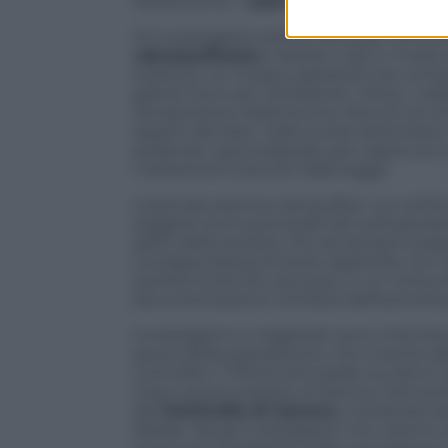
trattamento. I
costi di smaltimento
dip
Gli investigatori stanno dunque controll
«declassificato»
: trattato cioè in mod
tossicità. Un modus operandi che compor
grandi rischi per l’ambiente. Infine i cara
riempimento delle buche, blocchi di cem
esperti del Noe, nelle scorse settimane
prelevato sarà analizzato per capire se
i trattamenti previsti dalla legge.
L’azienda ostenta tranquillità: «La verif
soggetti terzi autorizzati dei sottoprodot
parte della società, che da sempre esegue
consapevolezza di avere applicato con r
società ha fornito dunque, in un clima d
documentazione richiesta dall’autorità g
Investigatori e magistrati sono intenzio
paure della popolazione, che si sente a
controllori. Il filone principale sui dann
mano al procuratore di Savona, Francant
dell’
Antimafia di Genova
, coordinata 
Natale. Ma gli investigatori non stanno 