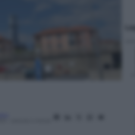
Le
itto
013
– Lettura: 4 minuti