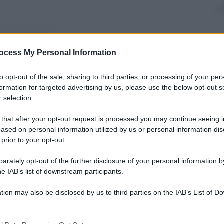
nti preferite
ocess My Personal Information
 Power, di cui la famiglia De Benedetti è
Antimafia di Genova anche per lo
to opt-out of the sale, sharing to third parties, or processing of your per
formation for targeted advertising by us, please use the below opt-out s
to. Intanto «La Repubblica» continua a
 selection.
 that after your opt-out request is processed you may continue seeing i
ased on personal information utilized by us or personal information dis
 prior to your opt-out.
rately opt-out of the further disclosure of your personal information by
he IAB’s list of downstream participants.
tion may also be disclosed by us to third parties on the IAB’s List of 
 that may further disclose it to other third parties.
 that this website/app uses one or more Google services and may gath