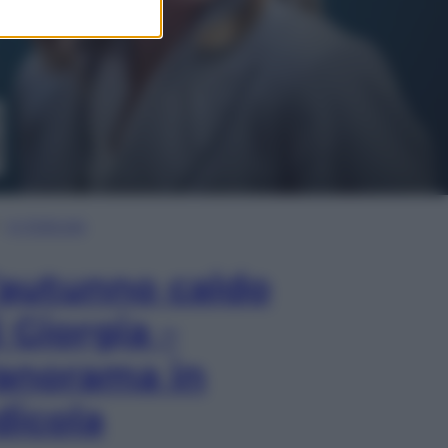
In Edicola
’autunno caldo
i Giorgia –
anorama in
dicola