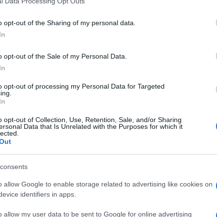
l Data Processing Opt Outs
including but not limited to your visit or usage behaviour. You may click 
 to Google and its third-party tags to use your data for below specifi
o opt-out of the Sharing of my personal data.
ogle consent section.
In
o opt-out of the Sale of my Personal Data.
la fragorosa inchiesta sull’inquinamento ambientale
In
Il giornalaio di piazza Sisto IV continua a scodellare
 spifferi giudiziari più esili. La procura indaga
to opt-out of processing my Personal Data for Targeted
lenza tecnica, consegnata nel giugno 2013 ai
ing.
i vive all’ombra della centrale a carbone di Vado
In
o opt-out of Collection, Use, Retention, Sale, and/or Sharing
ista la Sorgenia
, società energetica che fa capo
ersonal Data that Is Unrelated with the Purposes for which it
lected.
ebbero causato un significativo
aumento di morti
Out
stampa locale. Un’inchiesta complessa e
 di cittadini, famiglie delle vittime e associazioni
la stampa nazionale, che pure ha scritto sdegnate
consents
tacere. E tra i silenzi spicca quello di Repubblica, il
re.
o allow Google to enable storage related to advertising like cookies on
evice identifiers in apps.
hiederanno tempo e lena. Ma c’è un’altra indagine
tando avanti, nel riserbo più assoluto, la Direzione
o allow my user data to be sent to Google for online advertising
silio del Noe, il nucleo ecologico dei carabinieri.