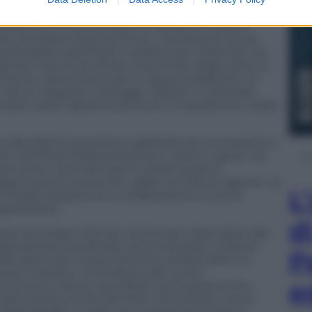
endono dunque dal tipo di residuo.
ando se il rifiuto sia stato in qualche maniera
o più semplice ed economico, nonostante la sua
terebbe significativi risparmi per l’azienda, ma
binieri hanno accertato l’uso finale degli scarti: lo
ento, calcestruzzo per le opere pubbliche. Gli
, hanno eseguito carotaggi. Adesso il materiale
 è stato usato opportunamente. E soprattutto, dopo
ica riguarda le procedure applicate per la cessione a
ti certificati della produzione, ceneri e gessi. Da
 severi controlli interni, esiste la piena
igore quanto prescritto dalla normativa vigente. La
L
i totale trasparenza e collaborazione tutta la
iudiziaria».
d
nati ad andare a fondo. Anche per rispondere alle
bbandonata da distratti amministratori e blandi
P
i alla salute per l’inquinamento ambientale è in
onio Granero. L’inchiesta sulle ceneri
e
da Giovanni Arena, dovrebbe concludersi entro
trascurando anche altri filoni d’inchiesta, come