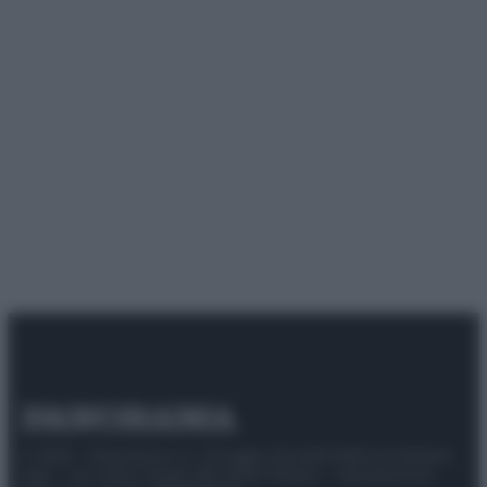
© 2025 – Panorama s.r.l. (Gruppo Società Editrice Italiana
spa) – Via Vittor Pisani 28, 20124 Milano – riproduzione