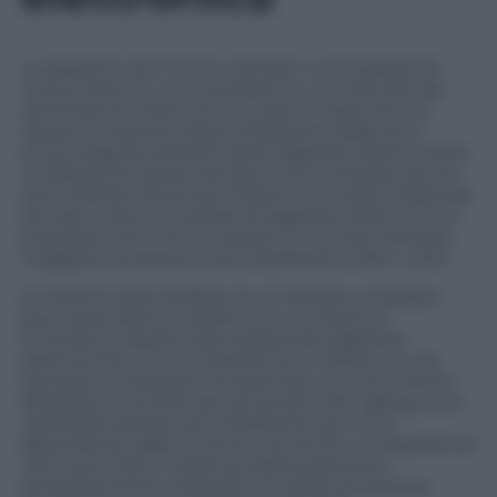
La passione per il fumo cambia: nuova platea di
consumatori e nuovi prodotti su un mercato da
centinaia di milioni di euro solo in Italia che ha
ripreso a crescere dopo la flessione degli anni
scorsi, seguita al boom delle sigarette elettroniche.
La sfida al fumatore del futuro di combatte anche
così e British American Tobacco ha scelto l’Italia per
lanciare l’ultimo modello di sigaretta elettronica o
svapatore, termine col quale un numero sempre
maggiore di persone sta imparando a fare i conti.
Si chiama Vype Pebble, ha un design compatto
(può stare dentro il palmo di una mano) e
innovativo rispetto alle tradizionali sigarette
elettroniche, non ricorda forma e utilizzo di una
‘bionda’ e si propone di diventare uno strumento
flessibile e comodo per gli amanti del vaping. Una
necessità sempre più impellente per chi è
dipendente dalla nicotina, ma anche un’esperienza
che si può fare in assenza della sostanza e
semplicemente inalando una delle sei diverse