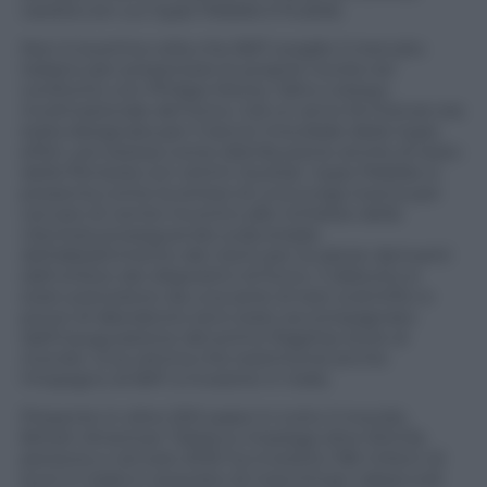
varietà con cui Vype Pebble è fruibile.
Non è la prima volta che BAT sceglie il mercato
italiano per presentare le proprie novità nel
confronto con Philipp Morris, l’altro colosso
multinazionale del fumo. Già un anno fa Firenze era
stata designata per il lancio mondiale della Vype
ePen, poi estesa come distribuzione anche al resto
della Penisola con ottimi risultati. Vype Pebble si
presenta come la sintesi di una lunga ricerca per
cercare di venire incontro alle richieste della
clientela proseguendo sulla strada
dell’abbattimento dei rischi per la salute derivanti
dall’utilizzo dei dispositivi di fumo. Il debutto è
stato preceduto da una serie di test scientifici e
prove di laboratorio ed è stato accompagnato
dall’inaugurazione del primo flagship store al
mondo. Una vetrina che testimonia anche
l’impegno di BAT a investire in Italia.
Presente in oltre 200 paesi in tutto il mondo,
British American Tobacco impiega oltre 50mila
persone e nel solo 2016 ha investito 196 milioni di
euro in Italia in acquisto di macchinari, tabaccodi