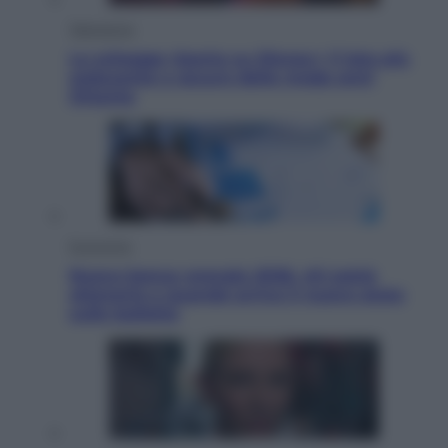
Televisione
Le schegge riporta su Disney+ il lato più
seducente e oscuro della moda anni
Ottanta
Economia
Nuovo bonus energia 2026, chi potrà
ottenerlo e quando arriva il nuovo aiuto
sulle bollette