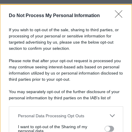
Do Not Process My Personal Information
If you wish to opt-out of the sale, sharing to third parties, or
processing of your personal or sensitive information for
targeted advertising by us, please use the below opt-out
section to confirm your selection.
Please note that after your opt-out request is processed you
may continue seeing interest-based ads based on personal
information utilized by us or personal information disclosed to
third parties prior to your opt-out.
You may separately opt-out of the further disclosure of your
personal information by third parties on the IAB’s list of
downstream participants.
Personal Data Processing Opt Outs
This information may also be disclosed by us to third parties
on the IAB’s List of Downstream Participants that may further
I want to opt-out of the Sharing of my
disclose it to other third parties.
personal data.