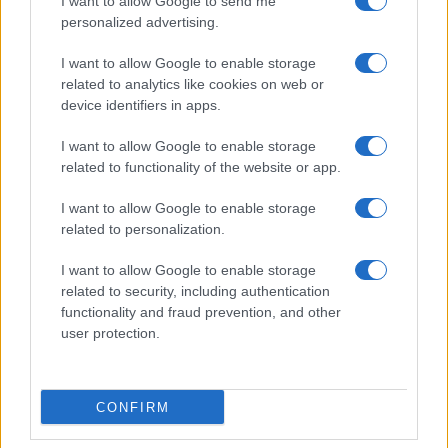
I want to allow Google to send me
personalized advertising.
I want to allow Google to enable storage
related to analytics like cookies on web or
device identifiers in apps.
I want to allow Google to enable storage
related to functionality of the website or app.
I want to allow Google to enable storage
related to personalization.
I want to allow Google to enable storage
related to security, including authentication
functionality and fraud prevention, and other
user protection.
CONFIRM