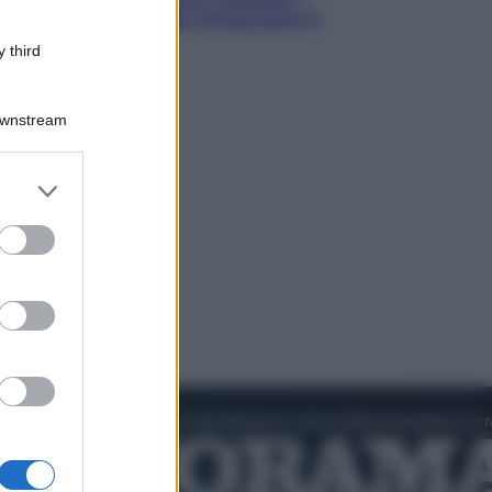
quattro ostacoli che minacciano il
nostro futuro
 third
Downstream
er and store
to grant or
ed purposes