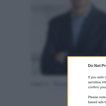
Do Not Pr
If you wish 
sensitive in
Google
Discover
Fo
Seguici su
confirm your
Please note
based ads b