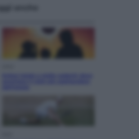
ggi anche
Viaggi
Eclissi totale e stelle cadenti: dove
ammirare il cielo più spettacolare
dell’estate
Sport