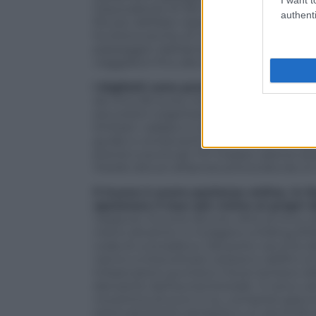
l’equivalente di 150 euro, in tanti racc
authenti
filo più defilate rispetto alle aree centr
funziona anche di notte, ma è paragonabi
passeggeri dall’aeroporto al terminal c
viaggiatori fino alla destinazione finale 
I biglietti sono prenotabili in anticip
da circa 26 euro), indicando l’hotel presso
escursioni organizzate possono sembrar
limitare i salassi e conoscere in anticip
guide e conducenti paiono essere migrat
precisi e puntuali. Fin troppo, specie q
ritardo dovuti all’ipnosi provocata da u
Il trucco è avere pazienza online, in fa
opzionare il tour più vicino ai propri 
neppure. Eccone alcune, oltre al ricco c
meno dinamici si rivolgano a Elding (Eldin
coda di una balena. Dal porto vecchio de
vanno a intercettare cetacei e delfini; 
imbarcazioni puntano il buio lontano da
danzante dell’aurora boreale. Ci sono var
novantina di euro in su, compresi giaccon
sottovaluterete sempre) e un secondo gi