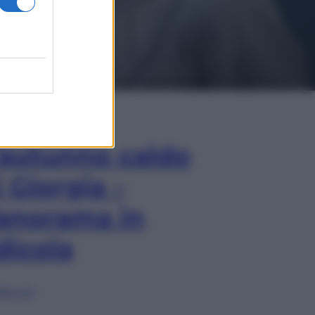
In Edicola
’autunno caldo
i Giorgia –
anorama in
dicola
lia ora