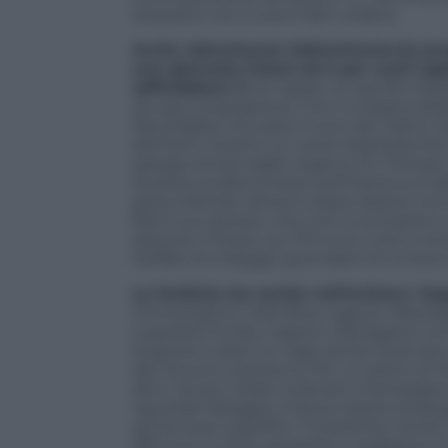
acquatici non si sono fatti vedere.
Arctic Adventures (
Adventures.is
) pr
una giornata intera ed è per cuori ap
raffreddore: f
ra le tappe, la cascata Sel
da ogni angolazione, ma ci si bagna abb
Reynisfjara, che pare il covo dei cattiv
dai flutti, intanto un vento bastardo frena
sparge schizzi salati negli occhi. Portat
durante la sfacchinata sull’impronunciab
gioia infantile, almeno dopo essersi conv
farà il suo dovere, che non si scivolerà
sperone. Prezzo: sui 170 euro, tutto co
tariffari di noleggio giornalieri di un’auto
La furbizia sta anche nell’evitare i bag
s’immergono nella Blue Lagoon (
Bluel
superba è la Sky Lagoon (
Skylagoon.c
la gente e dare un vago senso di privacy.
dai 45 euro a persona. Per un pieno di 
altro. Se poi volete ordinare champagne 
riguarda l’alloggio, è bene essere strat
senza lussi superflui. Il Grandi by Center
185 euro a notte ad aprile e maggio) è in 