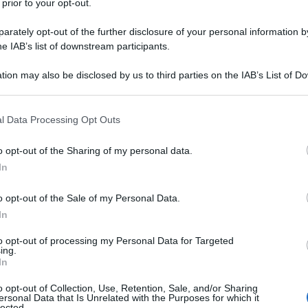
 prior to your opt-out.
rately opt-out of the further disclosure of your personal information by
he IAB’s list of downstream participants.
tion may also be disclosed by us to third parties on the IAB’s List of 
 that may further disclose it to other third parties.
 that this website/app uses one or more Google services and may gath
l Data Processing Opt Outs
including but not limited to your visit or usage behaviour. You may click 
 to Google and its third-party tags to use your data for below specifi
o opt-out of the Sharing of my personal data.
ogle consent section.
In
o opt-out of the Sale of my Personal Data.
nazioni imperdibili, però ha la fama, giustificata, di
In
i a scoprire come si può risparmiare senza
 del luogo.
to opt-out of processing my Personal Data for Targeted
ing.
In
pori mistici di un’acqua calorosa, lasciando che la
i i capelli. Farsi pungere da aghi di gelo liquido
o opt-out of Collection, Use, Retention, Sale, and/or Sharing
entire nelle gambe la solidità ancestrale di un
ersonal Data that Is Unrelated with the Purposes for which it
 di resistere. Infine, osservare il cielo riempirsi di
lected.