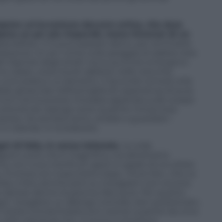
opone un’avventura davvero artica, che dura
pena un po’ più impavidi, meno timorosi di un
jalandsfoss. Ci si può passare dietro, per ammirarla
astanza. Un po’ come sulla spiaggia di sabbia nera
i del Signore degli anelli: rocce puntute emergono
 i passi, ulula insulti rabbiosi nelle orecchie,
e una cerata e un berretto. Il secondo tornerà utile
ile ghiacciaio Sólheimajökulll, esperienza di pura
inti che la protesi chiodata applicata sulle scarpe
 a velocità da valanga verso qualche minaccioso
mpreso. Se sembra tanto, andate a guardare i
 in Islanda. Vi ricrederete.
ni di folla, in senso letterale.
Le orde
agoon.com
), che è magnifica, ma altrettanto
om
), con il suo trionfo di vapori in grado di occultare
 Si entra con il pacchetto base, «Pure lite», che va
relax e foto ammiccanti su Instagram non occorre
dal bar dentro la piscina, fate pure. Per quanto
egici. Scegliere un albergo comodo, ben posizionato,
 hotels (
Centerhotels.com
, stanze a partire da circa
stile industrial chic, si trova a una breve