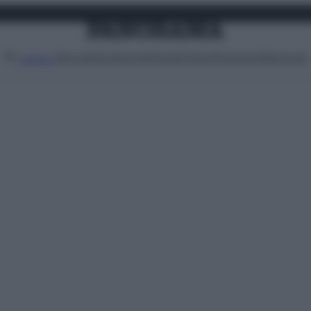
Attualità
Lifestyle
Moda
Video
Podcast
Abbonati
MENU