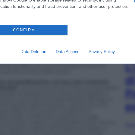
ontano di averne pagati 200 e oltre per distanze un
cation functionality and fraud prevention, and other user protection.
ali della capitale. La soluzione è Flybus, che non solo
le a un servizio taxi: un grande pullman scorta i
ittadino, poi mezzi più piccoli accompagnano i
o i suoi immediati dintorni. O viceversa.
CONFIRM
o sul sito di Reykjavík Excursions
(Re.is, a partire
 il quale si soggiorna. E se in altri Paesi le
e un ripiego, in Islanda sono l’unico metodo per
Data Deletion
Data Access
Privacy Policy
o, con certezza, quanto si andrà a spendere. Inoltre,
i in massa dalla Svizzera, talmente si dimostrano
L
uando sbuffano per pochi fisiologici minuti di
n qualche incanto della natura.
d
se di pianificazione: cercare, fare confronti,
desideri.
La concorrenza non manca, le alternative
P
atalogo di
Reykjavík Excursions
: gli esploratori
g.is), che svela la sua specialità sin dal logo, la
e
lla capitale salpano piccole e grandi navi che
la sera dopo cena, quando è stagione, le
lla riva per rendere più evidente la magia
i pacchetti e opzioni combinabili tra loro, da una
Sfog
i caldi per ripararsi dal freddo (purtroppo, lo
ro gratis se nel corso del primo gli animali