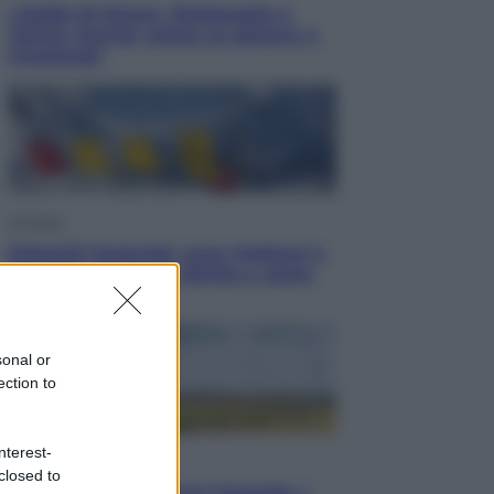
I dubbi di Sinner, fisioterapia a
Torino: Jannik valuta se giocare a
Cincinnati
Cronaca
Dolomiti Superski, ecco rimborsi e
voucher: chi ne ha diritto e come
chiederli
sonal or
ection to
nterest-
Energia
closed to
Aiuto! In Italia manca l’energia. I