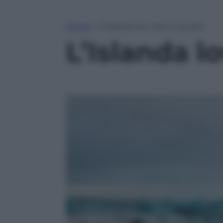
Home
»
L’Islanda low cost (o quasi)
L’Islanda l