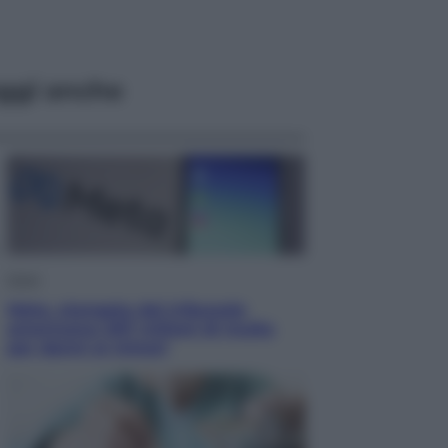
ggi anche
Esteri
Meta, stangata dal tribunale
americano: 567 milioni di multa
per danni ai minori