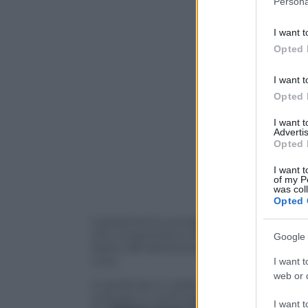
Persona
information 
deny consent
I want t
in below Go
Opted 
I want t
Opted 
I want 
Advertis
Opted 
I want t
of my P
was col
Opted 
Il parlamento europeo ha
ufficialment
che consentirà ai cittadini dei 27 paesi
Google 
Parte ufficialmente
dal 1° luglio e dur
virus.
I want t
web or d
Il certificato è valido per tutti gli Stati
utilizzati in molti paesi europei. La certi
I want t