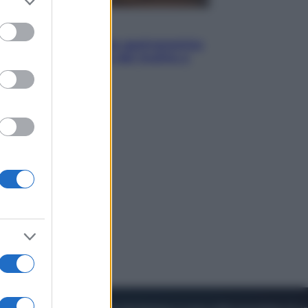
to grant or
ed purposes
Vino e Cibo
Pizza, la rivoluzione gastronomica
in tavola che parte dal mulino a
pietra