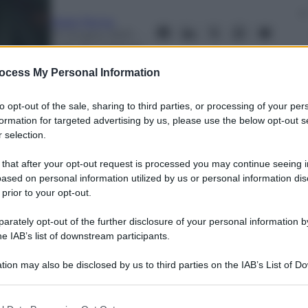
Mark Perna
10 Giugno 2021
–
Lettura: 3 minuti
ocess My Personal Information
to opt-out of the sale, sharing to third parties, or processing of your per
formation for targeted advertising by us, please use the below opt-out s
 selection.
 that after your opt-out request is processed you may continue seeing i
ased on personal information utilized by us or personal information dis
 prior to your opt-out.
nti preferite
rately opt-out of the further disclosure of your personal information by
approvato dall’Unione Europea e consentirà
he IAB’s list of downstream participants.
esse regole valide in tutti i paesi
tion may also be disclosed by us to third parties on the IAB’s List of 
hengen
 that may further disclose it to other third parties.
 that this website/app uses one or more Google services and may gath