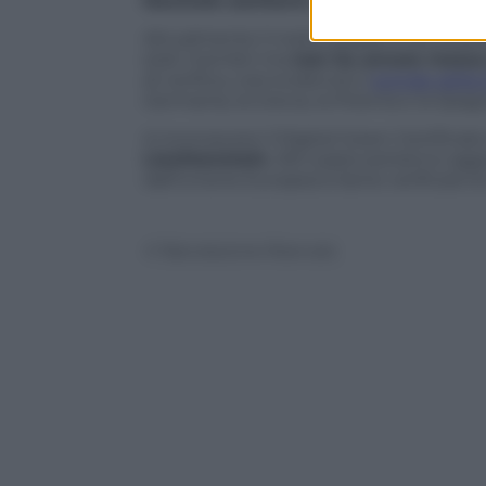
fascicolo sanitario regionale
.
Attualmente il nostro paese è tecnicame
stati membri ma
non ha ancora messo
di verifica, così evidenzia il
portale della
Germania, la Grecia, la Polonia e la Spag
A riconoscere il Digital Green Certifica
Liechtenstein
. Altri paesi potranno agg
dall’Unione Europea è bene verificare le
© Riproduzione Riservata