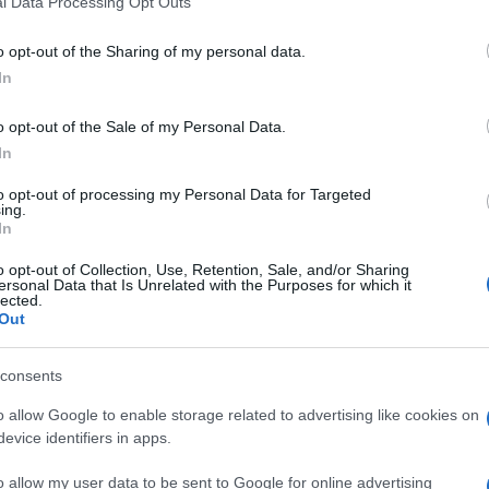
l Data Processing Opt Outs
including but not limited to your visit or usage behaviour. You may click 
 to Google and its third-party tags to use your data for below specifi
o opt-out of the Sharing of my personal data.
ogle consent section.
In
o opt-out of the Sale of my Personal Data.
In
to opt-out of processing my Personal Data for Targeted
ing.
In
o opt-out of Collection, Use, Retention, Sale, and/or Sharing
ersonal Data that Is Unrelated with the Purposes for which it
lected.
Out
e approvato il green pass
, il certificato digitale
 dell’Unione di muoversi liberamente e in sicurezza.
consents
erà 9 mesi per i vaccinati
, 6 per chi è guarito dal
o allow Google to enable storage related to advertising like cookies on
evice identifiers in apps.
 e andrà a sostituire quelli attualmente in essere già
ficazione verde italiana, infatti, non è la stessa cosa
o allow my user data to be sent to Google for online advertising