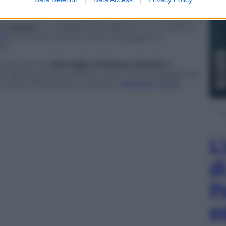
nte pronto al collegamento di verifica con gli altri
 a punto
un collegamento efficace e un sistema
 EU
. Più avanti di noi ci sono la Bulgaria, la
na.
te sono anche
Norvegia, Svizzera, Islanda e
iungersi a questo elenco, ma in caso di viaggi fuori
 regole d’ingresso sul portale
Viaggiare Sicuri
.
L
d
P
e