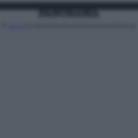
Attualità
Lifestyle
Moda
Video
Podcast
Abbonati
MENU