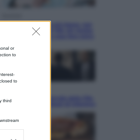
Economia
Pensione di agosto più bassa, non
è sempre colpa del 730: chi rischia
la trattenuta Inps e cosa fare entro
il 15 settembre
sonal or
ection to
nterest-
closed to
Sport
La guerra per il controllo della Fifa,
 third
ecco chi sono gli alleati di Infantino
Downstream
er and store