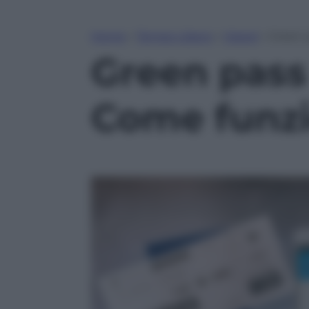
Home
»
Tempo Libero
»
Viaggi
»
Green p
Green pass C
Come funz