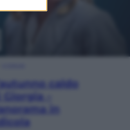
In Edicola
’autunno caldo
i Giorgia –
anorama in
dicola