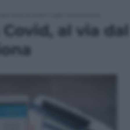
ass Covid, al via dal 1° luglio. Come funziona
ovid, al via dal 
iona