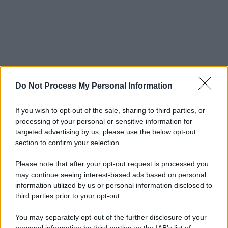
Do Not Process My Personal Information
If you wish to opt-out of the sale, sharing to third parties, or
processing of your personal or sensitive information for
targeted advertising by us, please use the below opt-out
section to confirm your selection.
Please note that after your opt-out request is processed you
may continue seeing interest-based ads based on personal
information utilized by us or personal information disclosed to
third parties prior to your opt-out.
You may separately opt-out of the further disclosure of your