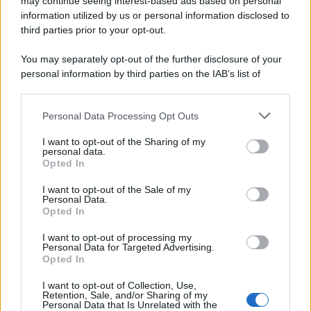
may continue seeing interest-based ads based on personal
information utilized by us or personal information disclosed to
third parties prior to your opt-out.
You may separately opt-out of the further disclosure of your
personal information by third parties on the IAB’s list of
downstream participants.
Personal Data Processing Opt Outs
This information may also be disclosed by us to third parties
on the IAB’s List of Downstream Participants that may further
I want to opt-out of the Sharing of my
disclose it to other third parties.
personal data.
Opted In
Please note that this website/app uses one or more Google
services and may gather and store information including but
I want to opt-out of the Sale of my
Personal Data.
not limited to your visit or usage behaviour. You may click to
Opted In
grant or deny consent to Google and its third-party tags to
use your data for below specified purposes in below Google
I want to opt-out of processing my
consent section.
Personal Data for Targeted Advertising.
Opted In
I want to opt-out of Collection, Use,
Retention, Sale, and/or Sharing of my
Personal Data that Is Unrelated with the