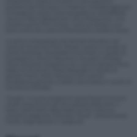
produttore creativo, la serie in otto episodi è
prodotta da Francesco e Federico Scardamaglia per
Compagnia Leone Cinematografica e da Raffaella
Leone e Marco Belardi per Lotus Production, una
società Leone Film Group. I Leoni di Sicilia è una
serie scritta da Ludovica Rampoldi e Stefano Sardo.
La serie è interpretata da Michele Riondino nel
ruolo di Vincenzo Florio, Miriam Leone in quello di
Giulia Portalupi, Donatella Finocchiaro in quello di
Giuseppina, Vinicio Marchioni nei panni di Paolo
Florio, Eduardo Scarpetta nel ruolo di Ignazio Florio
(figlio di Vincenzo), Paolo Briguglia in quello di
Ignazio Florio, Ester Pantano nel ruolo di
Giuseppina giovane e Adele Cammarata in quello di
Giovanna D’Ondes.
“Durare”, il nuovo singolo di Laura Pausini è la end
credit song di tutti gli otto episodi della serie. Il
brano sarà inoltre disponibile anche nella sua
versione spagnola, intitolata “Durar”, selezionando
l’audio degli episodi in spagnolo.