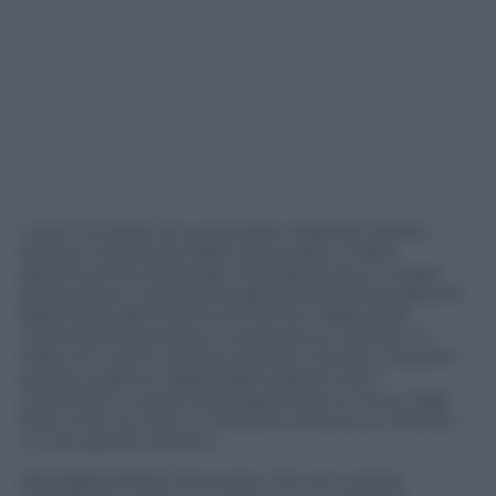
I Leoni di Sicilia, la nuova serie originale italiana
Disney+ diretta da Paolo Genovese e tratta
dall’omonimo bestseller di Stefania Auci, è stata
presentata in anteprima alla diciottesima edizione
della Festa del Cinema di Roma e debutterà
mercoledì 25 ottobre in esclusiva su Disney+ in
Italia con i primi quattro episodi, mentre i restanti
quattro saranno disponibili a partire dal 1°
novembre. La serie sarà disponibile su Hulu negli
Stati Uniti, su Star+ in America Latina e su Disney+
in tutti gli altri territori.
Dal regista Paolo Genovese, che ne è anche