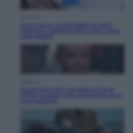
Economia
Nuovo bonus energia 2026, chi potrà
ottenerlo e quando arriva il nuovo aiuto
sulle bollette
Televisione
Squid Game USA, il progetto di David
Fincher sarebbe stato accantonato. Ecco
cosa sappiamo