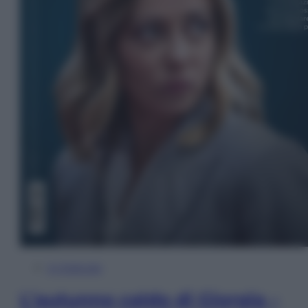
In Edicola
L’autunno caldo di Giorgia –