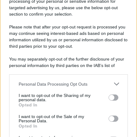
processing of your personal or sensitive information for
targeted advertising by us, please use the below opt-out
section to confirm your selection.
Please note that after your opt-out request is processed you
may continue seeing interest-based ads based on personal
information utilized by us or personal information disclosed to
third parties prior to your opt-out.
You may separately opt-out of the further disclosure of your
personal information by third parties on the IAB’s list of
downstream participants.
Personal Data Processing Opt Outs
This information may also be disclosed by us to third parties
on the IAB’s List of Downstream Participants that may further
I want to opt-out of the Sharing of my
disclose it to other third parties.
personal data.
Opted In
Please note that this website/app uses one or more Google
services and may gather and store information including but
I want to opt-out of the Sale of my
Personal Data.
not limited to your visit or usage behaviour. You may click to
Opted In
grant or deny consent to Google and its third-party tags to
use your data for below specified purposes in below Google