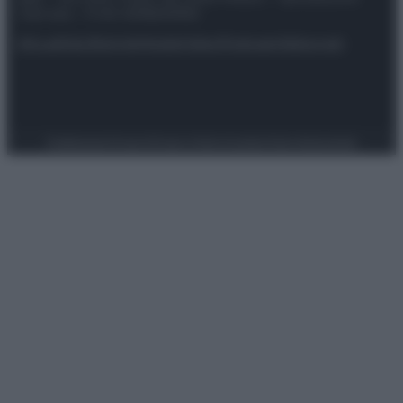
riservata – P.IVA 10518230965
Attualità
Lifestyle
Moda
Video
Podcast
Abbonati
Preferenze Privacy
Privacy Policy
Cookie Policy
Note legali