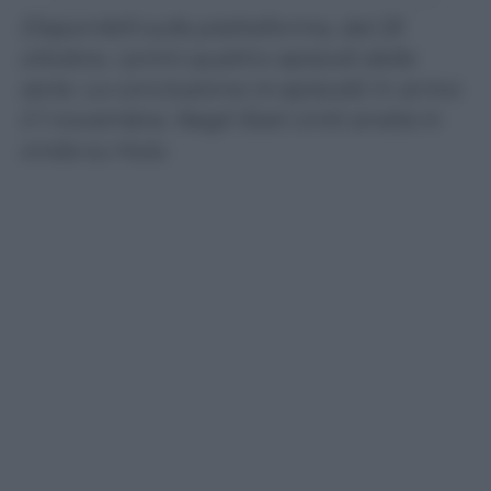
Disponibili sulla piattaforma, dal 25
ottobre, i primi quattro episodi della
serie. La conclusione (4 episodi) in arrivo
il 1 novembre. Negli Stati Uniti andrà in
onda su Hulu