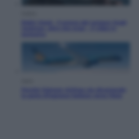
Cinema
Robin Hood – Il prezzo del sangue: Hugh
Jackman, altro che eroe! – Il video in
esclusiva
Viaggi
Perché Vietnam Airlines sta diventando
la porta d’ingresso italiana verso l’Asia