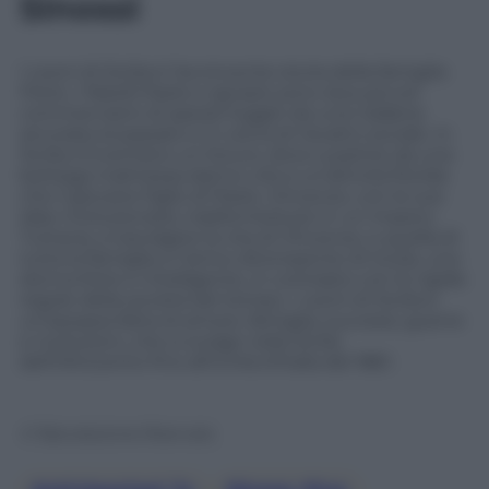
Sinossi
I Leoni di Sicilia è l’avvincente storia della famiglia
Florio. I fratelli Paolo e Ignazio sono due piccoli
commercianti di spezie fuggiti da una Calabria
ancorata al passato e in cerca di riscatto sociale. In
Sicilia s’inventano un futuro, dove a partire da una
bottega malmessa danno vita a un’attività florida
che il giovane figlio di Paolo, Vincenzo, con le sue
idee rivoluzionarie, trasformerà poi in un impero.
Tuttavia, a travolgere la vita di Vincenzo, e quella di
tutta la famiglia, è l’arrivo dirompente di Giulia, una
donna forte e intelligente, in contrasto con le rigide
regole della società del tempo. I Leoni di Sicilia è
un’epopea fatta di amore, famiglia, successi, guerre
e rivoluzioni, che si svolge nella Sicilia
dell’Ottocento fino all’Unità d’Italia del 1861.
© Riproduzione Riservata