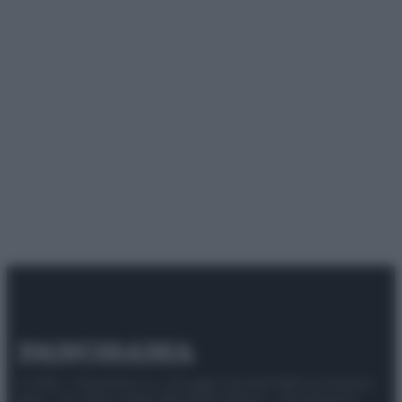
© 2025 – Panorama s.r.l. (Gruppo Società Editrice Italiana
spa) – Via Vittor Pisani 28, 20124 Milano – riproduzione