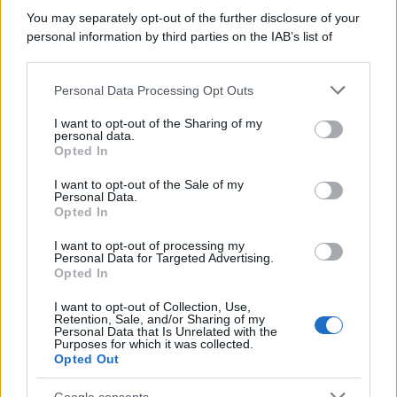
You may separately opt-out of the further disclosure of your
personal information by third parties on the IAB’s list of
downstream participants.
Personal Data Processing Opt Outs
This information may also be disclosed by us to third parties
on the IAB’s List of Downstream Participants that may further
I want to opt-out of the Sharing of my
disclose it to other third parties.
personal data.
Opted In
Please note that this website/app uses one or more Google
services and may gather and store information including but
I want to opt-out of the Sale of my
Personal Data.
not limited to your visit or usage behaviour. You may click to
Opted In
grant or deny consent to Google and its third-party tags to
use your data for below specified purposes in below Google
I want to opt-out of processing my
consent section.
Personal Data for Targeted Advertising.
Opted In
I want to opt-out of Collection, Use,
Retention, Sale, and/or Sharing of my
Personal Data that Is Unrelated with the
Purposes for which it was collected.
Opted Out
Google consents