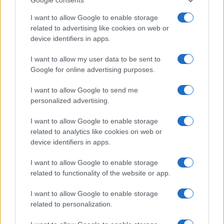
I want to allow Google to enable storage
related to advertising like cookies on web or
device identifiers in apps.
I want to allow my user data to be sent to
Google for online advertising purposes.
I want to allow Google to send me
personalized advertising.
I want to allow Google to enable storage
related to analytics like cookies on web or
device identifiers in apps.
I want to allow Google to enable storage
related to functionality of the website or app.
I want to allow Google to enable storage
related to personalization.