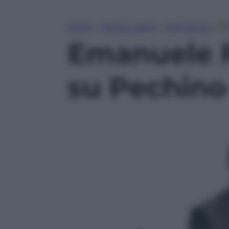
Home
»
Tempo Libero
»
Televisione
»
Em
Emanuele Fi
su Pechino