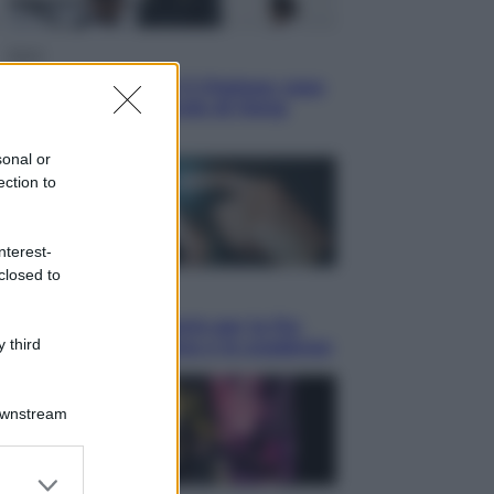
Sport
La Juventus batte il Chelsea: cosa
ha detto l’amichevole di Hong
Kong
sonal or
ection to
nterest-
closed to
Economia
IT Wallet obbligatorio per la Pa:
 third
cos’è, come funziona e le scadenze
Downstream
er and store