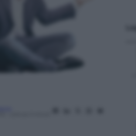
Le
perno
012
– Lettura: 3 minuti