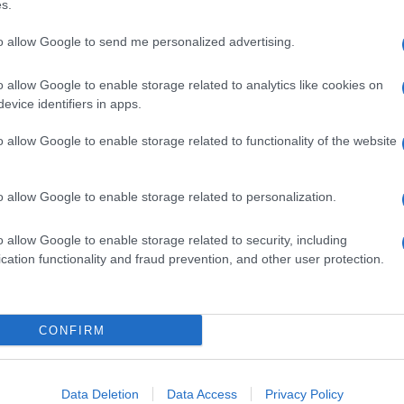
s.
 delle sue bambine Vittoria e Luisa, spiccano sui
to allow Google to send me personalized advertising.
ri due raffigurano una testa d’aquila e quella di un
ile di «Sailor Jerry» Collins, celebre tatuatore
o allow Google to enable storage related to analytics like cookies on
evice identifiers in apps.
mente. Promuove Pechino Express ma consegna
o allow Google to enable storage related to functionality of the website
bama, I’m 100% with you»), informazioni sulla sua
 tumore al setto nasale), il grande amore per la
e, anniversario del matrimonio ha twittato: «Nove
o allow Google to enable storage related to personalization.
a i follower. Più prosaica la risposta di lei: «Succo
o allow Google to enable storage related to security, including
cation functionality and fraud prevention, and other user protection.
incipe d’Italia
riprenderà vita a Pitti. Grazie alla
 creerà «edizioni limitate». Intanto si scopre una
esso paio di calzini. A
Pechino Express
(è durato
CONFIRM
berto intascò
350 mila euro
. Per il reality indiano
circa
10 mila
euro per ognuna delle 10 puntate.
Data Deletion
Data Access
Privacy Policy