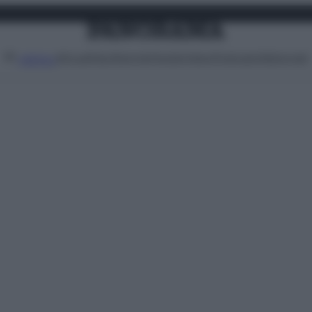
Attualità
Lifestyle
Moda
Video
Podcast
Abbonati
MENU