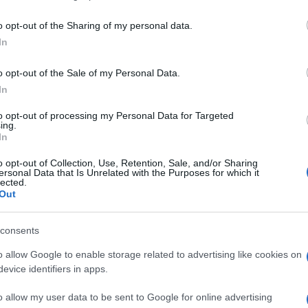
including but not limited to your visit or usage behaviour. You may click 
 to Google and its third-party tags to use your data for below specifi
o opt-out of the Sharing of my personal data.
ogle consent section.
icie di lino, collane e mani impeccabilmente
In
o su Raiuno, e tra l’altro pizzaiolo e spurgatore di
le Filiberto
, 40 anni, dirige con flemma
o opt-out of the Sale of my Personal Data.
 devono raggiungere la Cina con 2 euro al giorno in
ì sera di Raidue, ex spazio santoriano, prodotto
In
cento, incollando però al video la corteggiata fascia
. Il critico
Aldo Grasso
, nell’apprezzare ironia e
to opt-out of processing my Personal Data for Targeted
ing.
inea che il suo difetto più evidente è però proprio
In
o opt-out of Collection, Use, Retention, Sale, and/or Sharing
ersonal Data that Is Unrelated with the Purposes for which it
stival di Sanremo
. Nonostante le critiche di Aldo
lected.
David Letterman, punta a un talk show che
Out
ardesca
e
Fabio Canino
.
consents
nella circoscrizione estera delle politiche del 2008, e
alle europee non bastarono a farlo eleggere. Ora,
o allow Google to enable storage related to advertising like cookies on
to è incuriosito da
Matteo Renzi,
ma lo vorrebbe in
evice identifiers in apps.
i apprezza più la sua politica dal basso che
o allow my user data to be sent to Google for online advertising