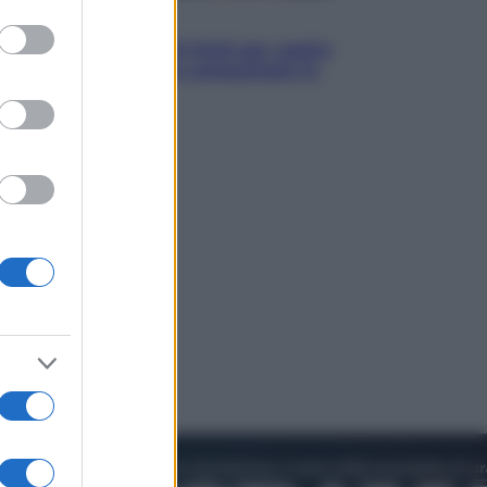
to grant or
Televisione
ed purposes
Estate da anime: 10 titoli per capire
il fenomeno che ha conquistato la
cultura pop