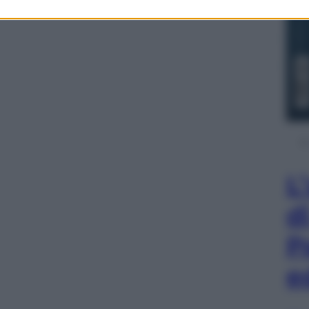
L
d
P
e