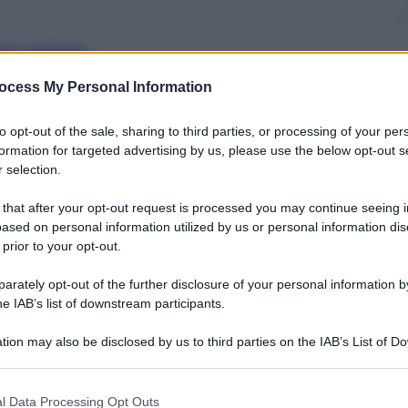
nti preferite
ocess My Personal Information
o dai giovani per il suo programma Rai,
to opt-out of the sale, sharing to third parties, or processing of your per
formation for targeted advertising by us, please use the below opt-out s
 selection.
 that after your opt-out request is processed you may continue seeing i
ased on personal information utilized by us or personal information dis
 prior to your opt-out.
rately opt-out of the further disclosure of your personal information by
he IAB’s list of downstream participants.
tion may also be disclosed by us to third parties on the IAB’s List of 
 that may further disclose it to other third parties.
 that this website/app uses one or more Google services and may gath
l Data Processing Opt Outs