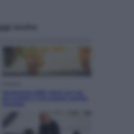
ggi anche
Economia
Vendemmia 2026, meno uva ma
più qualità: il vino italiano cambia
strategia