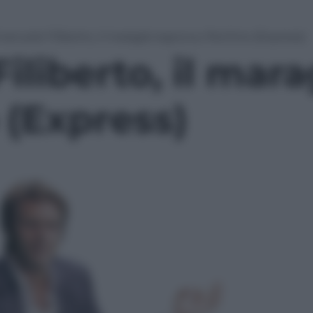
anuele Filiberto, il maragià regna su Pechino (Express)
liberto, il mar
 (Express)