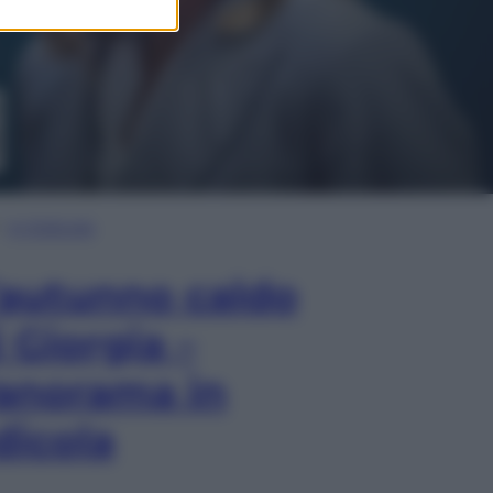
In Edicola
’autunno caldo
i Giorgia –
anorama in
dicola