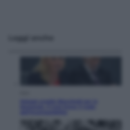
Leggi anche
Sport
Malagò sceglie Bianchedi per la
Nazionale. Il Coni frena: il nodo
dell’incompatibilità