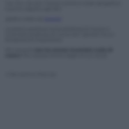
Tra i 13 e i 34 anni Twitter (come si vede dal grafico)
è primo rispetto agli altri.
(grafico tratto da
Statista)
La preoccupazione di Zuckerberg di riuscire a
inventarsi qualcosa di nuovo per i giovani ha un
fondamento importante.
Per ora però
non ha ancora inventato nulla di
nuovo
che li possa tenere legati al suo social.
© Riproduzione Riservata