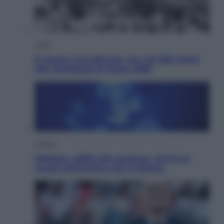
Sport
È morto Livio Berruti, oro nei 200 metri
alle Olimpiadi di Roma 1960
Scienza
Meduse, addio alle punture. Arriva lo
scudo elettronico che le blocca