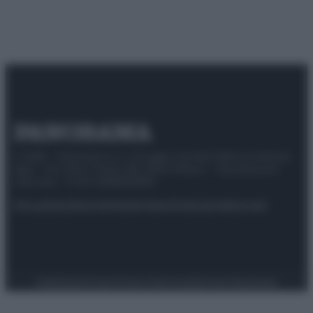
© 2025 – Panorama s.r.l. (Gruppo Società Editrice Italiana
spa) – Via Vittor Pisani 28, 20124 Milano – riproduzione
riservata – P.IVA 10518230965
Attualità
Lifestyle
Moda
Video
Podcast
Abbonati
Preferenze Privacy
Privacy Policy
Cookie Policy
Note legali