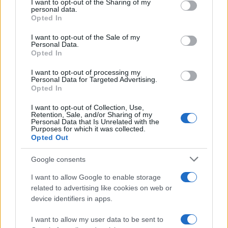
I want to opt-out of the Sharing of my
disclose it to other third parties.
personal data.
Opted In
Please note that this website/app uses one or more Google
services and may gather and store information including but
I want to opt-out of the Sale of my
Personal Data.
not limited to your visit or usage behaviour. You may click to
Opted In
grant or deny consent to Google and its third-party tags to
use your data for below specified purposes in below Google
I want to opt-out of processing my
consent section.
Personal Data for Targeted Advertising.
Opted In
I want to opt-out of Collection, Use,
Retention, Sale, and/or Sharing of my
Personal Data that Is Unrelated with the
Purposes for which it was collected.
Opted Out
Google consents
I want to allow Google to enable storage
related to advertising like cookies on web or
device identifiers in apps.
I want to allow my user data to be sent to