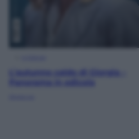
In Edicola
L’autunno caldo di Giorgia –
Panorama in edicola
Sfoglia ora