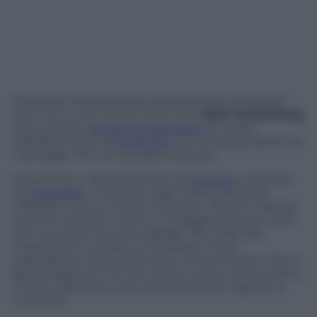
Facebook sta perdendo appeal presso le giovani
leve: non è una novità. Tanto che
Mark Zuckerberg
aveva anche
cercato di acquistare
la nuova
piattaforma social
Snapchat
che sta spopolando tra
i teenager. Per non perdere seguaci.
Ora arrivano i dati pubblicati da
Statista
e riportati
da
Mashable:
a ottobre negli USA la metà dei
visitatori unici su Twitter era sotto i 35 anni. Mentre
quelli di Linkedin, hanno in maggioranza, più di 35
anni (e questo era prevedibile). Ma il dato più
importante è quello su Facebook: la sua
popolazione è più distribuita come età ma è solo la
fascia degli over 45 che supera, come utilizzo attivo,
Twitter (restando comunque secondo rispetto a
Linkedin).