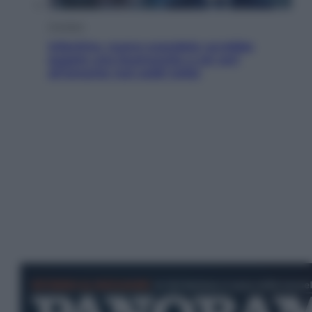
Cronaca
Infantino, nuovo scandalo: avrebbe
pagato una buonuscita a sei zeri
all’amante (coi soldi Uefa)