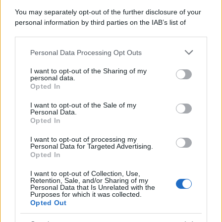
You may separately opt-out of the further disclosure of your
personal information by third parties on the IAB’s list of
downstream participants.
Personal Data Processing Opt Outs
This information may also be disclosed by us to third parties
on the IAB’s List of Downstream Participants that may further
I want to opt-out of the Sharing of my
disclose it to other third parties.
personal data.
Opted In
Please note that this website/app uses one or more Google
services and may gather and store information including but
I want to opt-out of the Sale of my
Personal Data.
not limited to your visit or usage behaviour. You may click to
Opted In
grant or deny consent to Google and its third-party tags to
use your data for below specified purposes in below Google
I want to opt-out of processing my
consent section.
Personal Data for Targeted Advertising.
Opted In
I want to opt-out of Collection, Use,
Retention, Sale, and/or Sharing of my
Personal Data that Is Unrelated with the
Purposes for which it was collected.
Opted Out