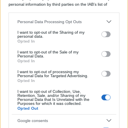
personal information by third parties on the IAB’s list of
downstream participants.
Personal Data Processing Opt Outs
This information may also be disclosed by us to third parties
on the IAB’s List of Downstream Participants that may further
I want to opt-out of the Sharing of my
disclose it to other third parties.
personal data.
Opted In
Please note that this website/app uses one or more Google
services and may gather and store information including but
I want to opt-out of the Sale of my
Personal Data.
not limited to your visit or usage behaviour. You may click to
Opted In
grant or deny consent to Google and its third-party tags to
use your data for below specified purposes in below Google
I want to opt-out of processing my
consent section.
Personal Data for Targeted Advertising.
Opted In
I want to opt-out of Collection, Use,
Retention, Sale, and/or Sharing of my
Personal Data that Is Unrelated with the
Purposes for which it was collected.
Opted Out
Google consents