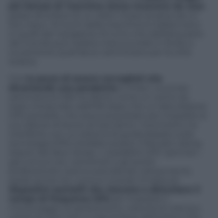
più famosi di Taormina senza muoversi da casa
grazie all’utilizzo di un robot mosso proprio da un
loro input. Gli occhi della macchina si trasformano
in quelli del navigatore di turno che dall’altra parte
del mondo può vedere cosa succede in Sicilia, e
ovviamente quali facce camminano per la città
isolana.
Che
la paura di essere sorvegliati stia
diventando una pandemia
è chiaro. La scorsa
settimana la CBS ha riferito come un uomo sia
stato rintracciato dall’FBI dopo che un disturbatore
GPS portatile, che aveva acquistato per impedire al
suo datore di lavoro di tracciarne i movimenti, ha
interferito con un sistema di guida (basato sulla
tecnologia GPS) installato presso il Newark Liberty
Airport del New Jersey. I cosiddetti GPS “jammer”,
già comuni tra i camionisti e gli autisti
professionisti, stanno prendendo velocemente
piede anche tra i comuni mortali. Si tratta di
dispositivi portatili che riescono a disturbare il
campo di frequenza GPS
per impedire il
monitoraggio di spostamenti, velocità di marcia e
cambi di rotta. Non a caso le forze dell’ordine USA