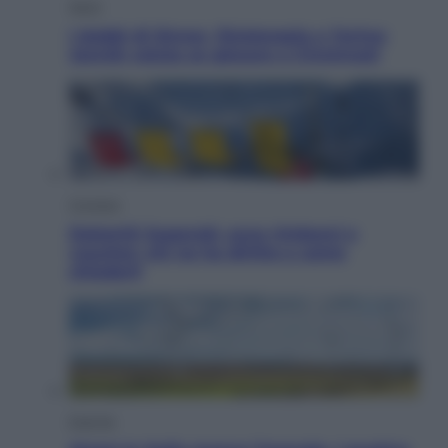
Sport
I dubbi di Sinner, fisioterapia a Torino:
Jannik valuta se giocare a Cincinnati
Cronaca
Dolomiti Superski, ecco rimborsi e
voucher: chi ne ha diritto e come
chiederli
Energia