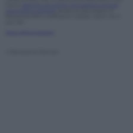
hanno
adottato strumenti che possono scovare
automobili e persone
dotate di disturbatori di
frequenza GPS e verificarne l’utilizzo. Catch me if
you can.
Segui @Connessioni
© Riproduzione Riservata