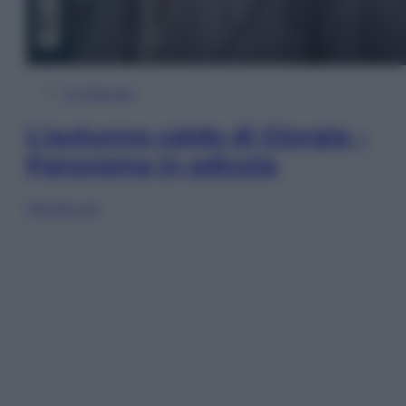
In Edicola
L’autunno caldo di Giorgia –
Panorama in edicola
Sfoglia ora