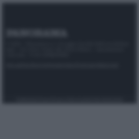
© 2025 – Panorama s.r.l. (Gruppo Società Editrice Italiana
spa) – Via Vittor Pisani 28, 20124 Milano – riproduzione
riservata – P.IVA 10518230965
Attualità
Lifestyle
Moda
Video
Podcast
Abbonati
Preferenze Privacy
Privacy Policy
Cookie Policy
Note legali