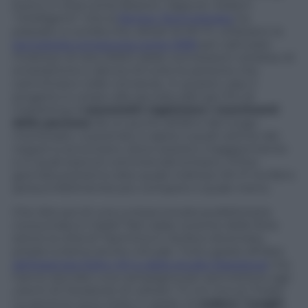
fuoco in città come Boston. Oppure i bidoni
“intelligenti” che la
Renew Technologies
ha
piazzato a Londra che, dotati di WI-Fi, utilizzano la
tecnologia conosciuta come ORB
per catturare
l’indirizzo di rete (MAC) delle connessioni wireless di
smartphone e device di tutte le persone che
camminano nelle vicinanze. In questo caso il
progetto è votato alla raccolta dati per fini di
marketing:
i cassonetti registrano i movimenti
delle persone
da un punto all’altro del luogo
monitorato, riuscendo a capire a quali vetrine dei
negozi si avvicinano, dove sostano maggiormente
e in quali esercizi commerciali entrano. A fine
giornata potranno dire quale indirizzo Wi-Fi ha fatto
(presumibilmente) più compere e quale meno.
Che dire poi di una curiosa trovata pubblicitaria
consumata in Italia? Nel caldo rovente delle ferie
estive la città di Taormina in Sicilia è diventata
preda turistica anche virtuale. Tutto grazie all’idea
dell’agenzia Ogilvy NY e dello studio Deeplocal
che
hanno lanciato una campagna per permettere agli
utenti di Facebook di visitare “In tre minuti l’Italia”.
Le persone sono state in grado di
vedere i luoghi