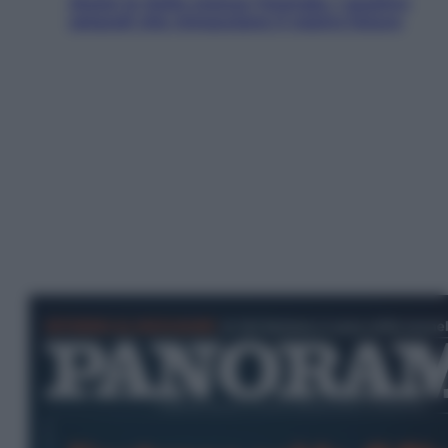
Aiuto! In Italia manca l’energia. I quattro
ostacoli che minacciano il nostro futuro