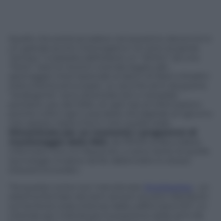
Quello che potrà accadere nel prossimo decennio è
un grande punto interrogativo. Di certo la parola
“privacy” è passata dall’essere un “diritto” ad una
“lotta” viste le recenti vicende legate allo
spionaggio internazionale ai danni di liberi cittadini
statunitensi ed europei. Le vecchie armi da guerra
“analogiche” sono diventate bit e metadati
portatori, più del DNA, di vasti tipi di informazioni,
pronte a dirci ogni cosa della vita digitale di ognuno
che spesso rispecchia in toto quella reale.
Dimenticate per un momento i programmi di
monitoraggio della NSA
, da PRISM al Boundless
Informant fino a X-Keyscore, ci sono tante di quelle
tecnologie invasive da far rabbrividire lo stesso
Edward Snowden.
Tra queste come non menzionare
ShotSpotter
, un
sistema formato da tanti sensori acustici distribuiti
sul territorio statunitense dalla californiana SST; un
metodo per individuare la posizione delle armi da