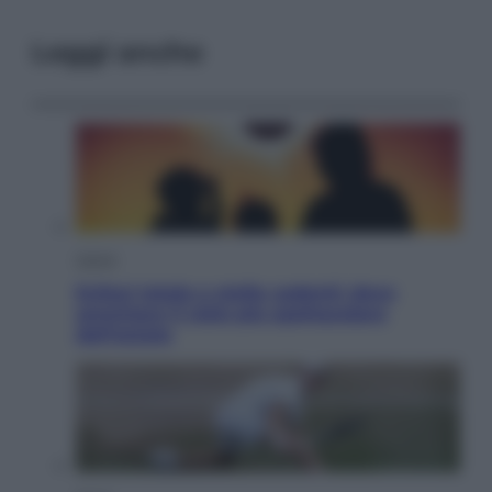
Leggi anche
Viaggi
Eclissi totale e stelle cadenti: dove
ammirare il cielo più spettacolare
dell’estate