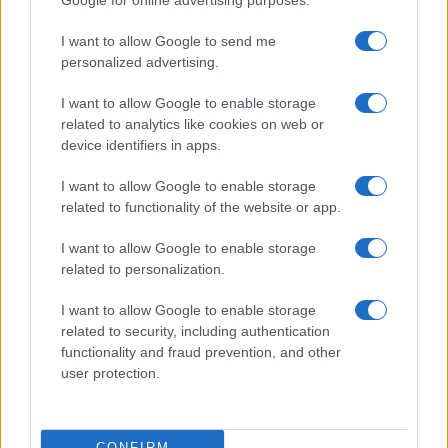
Google for online advertising purposes.
I want to allow Google to send me
personalized advertising.
I want to allow Google to enable storage
related to analytics like cookies on web or
device identifiers in apps.
I want to allow Google to enable storage
related to functionality of the website or app.
I want to allow Google to enable storage
related to personalization.
I want to allow Google to enable storage
related to security, including authentication
functionality and fraud prevention, and other
user protection.
CONFIRM