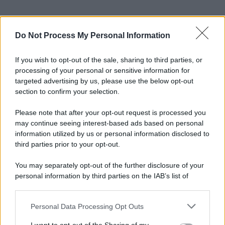
Do Not Process My Personal Information
If you wish to opt-out of the sale, sharing to third parties, or
processing of your personal or sensitive information for
targeted advertising by us, please use the below opt-out
section to confirm your selection.
Please note that after your opt-out request is processed you
may continue seeing interest-based ads based on personal
information utilized by us or personal information disclosed to
third parties prior to your opt-out.
You may separately opt-out of the further disclosure of your
personal information by third parties on the IAB’s list of
downstream participants.
Personal Data Processing Opt Outs
This information may also be disclosed by us to third parties
on the IAB’s List of Downstream Participants that may further